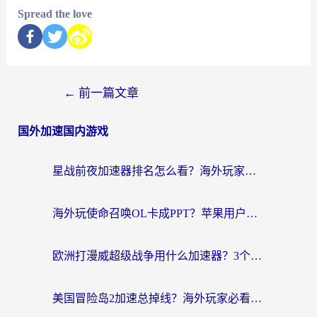
Spread the love
←
前一篇文章
国外加速国内游戏
星战前夜加速器排名怎么看？海外玩家国服游戏畅玩终极指南（附欧洲玩跑跑我的起源解决方案）
海外玩使命召唤OL卡成PPT？苹果用户必看：使命召唤OL国外加速器下载苹果版指南
欧洲打漫威超级战争用什么加速器？3个海外游戏卡顿问题一次解决（附实测推荐）
美国冒险岛2加速总掉线？海外玩家必看的国服游戏加速器选择指南