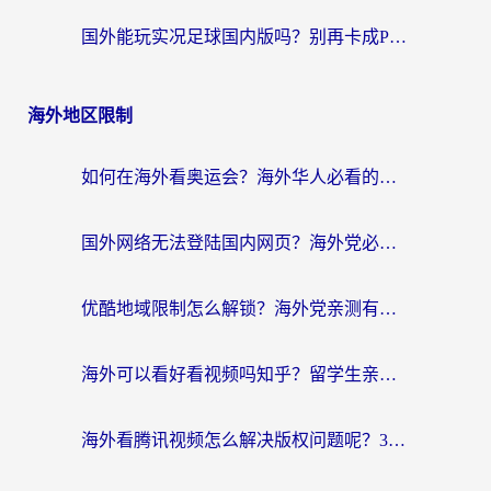
国外能玩实况足球国内版吗？别再卡成PPT！海外党国服游戏加速全攻略
海外地区限制
如何在海外看奥运会？海外华人必看的体育赛事直播终极指南
国外网络无法登陆国内网页？海外党必看：选对回国加速器实现无缝访问
优酷地域限制怎么解锁？海外党亲测有效的追剧自由指南
海外可以看好看视频吗知乎？留学生亲测有效的回国追剧解决方案
海外看腾讯视频怎么解决版权问题呢？3步让你轻松解锁国内影视自由