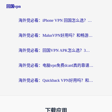
回国vpn
海外党必看：iPhone VPN 回国怎么选？一篇搞定无缝访问国内资源
海外党必看：MalusVPN好用吗？和畅游VPN对比哪个回国效果更好？附穿梭飞鱼神龟真实体验
海外党必看：回国VPN APK怎么选？3步教你无缝刷国内剧玩国服
海外党必看：电脑vpn免费dcard真的靠谱吗？教你选对回国加速器无缝访问国内资源
海外党必看：Quickback VPN好用吗？和小黑牛VPN对比哪个回国效果更好？附真实体验+避坑指南
下载应用