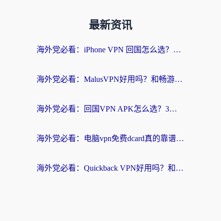
最新资讯
海外党必看：iPhone VPN 回国怎么选？一篇搞定无缝访问国内资源
海外党必看：MalusVPN好用吗？和畅游VPN对比哪个回国效果更好？附穿梭飞鱼神龟真实体验
海外党必看：回国VPN APK怎么选？3步教你无缝刷国内剧玩国服
海外党必看：电脑vpn免费dcard真的靠谱吗？教你选对回国加速器无缝访问国内资源
海外党必看：Quickback VPN好用吗？和小黑牛VPN对比哪个回国效果更好？附真实体验+避坑指南