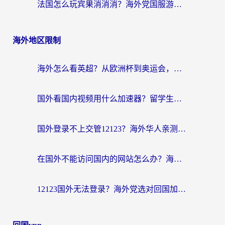
法国怎么玩宾果消消消？海外党国服游戏加速器终极指南（附漫威召唤与合成解决办法）
海外地区限制
海外怎么看英超？从欧洲杯到奥运会，一份让你不卡壳的中文解说观看指南
国外看国内视频用什么加速器？留学生和海外华人的实用指南
国外登录不上交管12123？海外华人亲测有效的回国加速器选择指南
在国外不能访问国内的网站怎么办？海外党必看的无缝回国上网指南
12123国外无法登录？海外党选对回国加速器，轻松解决国内资源访问难题