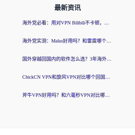
最新资讯
海外党必看：用对VPN Bilibili不卡顿，英国玩国内游戏也丝滑——2026回国加速器选择指南
海外党实测：Malus好用吗？和雷霆哪个好？+ 3款热门加速器深度对比
国外穿越回国内的软件怎么选？3年海外党亲测实用指南，告别地域限制
ChickCN VPN和旋风VPN对比哪个回国效果更好？海外党实测回国内网神器指南
斧牛VPN好用吗？和六毫秒VPN对比哪个回国效果更好？海外党亲测实用指南