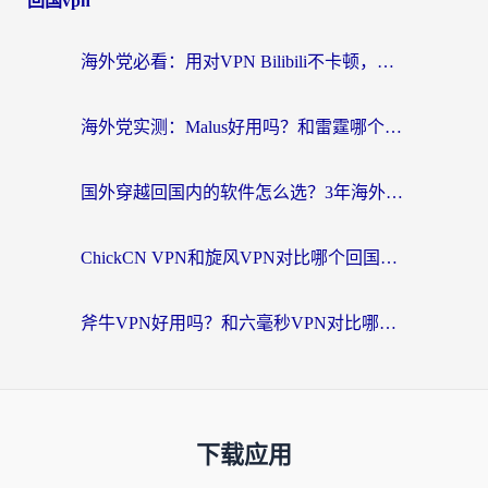
回国vpn
海外党必看：用对VPN Bilibili不卡顿，英国玩国内游戏也丝滑——2026回国加速器选择指南
海外党实测：Malus好用吗？和雷霆哪个好？+ 3款热门加速器深度对比
国外穿越回国内的软件怎么选？3年海外党亲测实用指南，告别地域限制
ChickCN VPN和旋风VPN对比哪个回国效果更好？海外党实测回国内网神器指南
斧牛VPN好用吗？和六毫秒VPN对比哪个回国效果更好？海外党亲测实用指南
下载应用