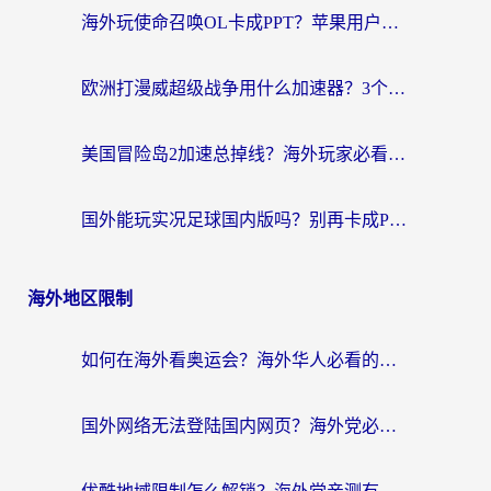
海外玩使命召唤OL卡成PPT？苹果用户必看：使命召唤OL国外加速器下载苹果版指南
欧洲打漫威超级战争用什么加速器？3个海外游戏卡顿问题一次解决（附实测推荐）
美国冒险岛2加速总掉线？海外玩家必看的国服游戏加速器选择指南
国外能玩实况足球国内版吗？别再卡成PPT！海外党国服游戏加速全攻略
海外地区限制
如何在海外看奥运会？海外华人必看的体育赛事直播终极指南
国外网络无法登陆国内网页？海外党必看：选对回国加速器实现无缝访问