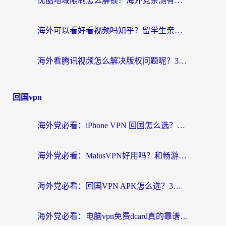
优酷地域限制怎么解锁？海外党亲测有效的追剧自由指南
海外可以看好看视频吗知乎？留学生亲测有效的回国追剧解决方案
海外看腾讯视频怎么解决版权问题呢？3步让你轻松解锁国内影视自由
回国vpn
海外党必看：iPhone VPN 回国怎么选？一篇搞定无缝访问国内资源
海外党必看：MalusVPN好用吗？和畅游VPN对比哪个回国效果更好？附穿梭飞鱼神龟真实体验
海外党必看：回国VPN APK怎么选？3步教你无缝刷国内剧玩国服
海外党必看：电脑vpn免费dcard真的靠谱吗？教你选对回国加速器无缝访问国内资源