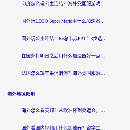
印度怎么玩公主连结？海外党国服游戏加速终极指南（附仙境传说RO重生细胞优化技巧）
国外玩LEGO Super Mario用什么加速器？2026海外玩家亲测有效指南
国外玩公主连结：Re总卡成PPT？3步选对加速器，畅玩国服无压力
在国外打明日之后用什么加速器好一点？海外玩家亲测有效的国服游戏加速指南
法国怎么玩宾果消消消？海外党国服游戏加速器终极指南（附漫威召唤与合成解决办法）
海外地区限制
海外怎么看英超？从欧洲杯到奥运会，一份让你不卡壳的中文解说观看指南
国外看国内视频用什么加速器？留学生和海外华人的实用指南