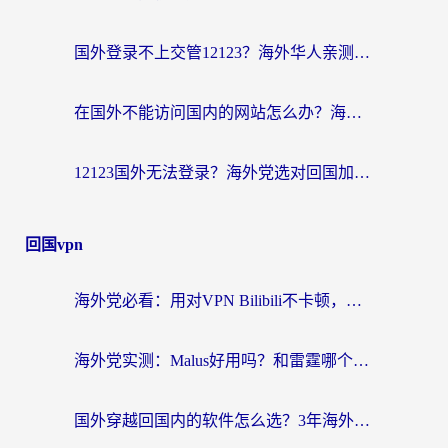
国外登录不上交管12123？海外华人亲测有效的回国加速器选择指南
在国外不能访问国内的网站怎么办？海外党必看的无缝回国上网指南
12123国外无法登录？海外党选对回国加速器，轻松解决国内资源访问难题
回国vpn
海外党必看：用对VPN Bilibili不卡顿，英国玩国内游戏也丝滑——2026回国加速器选择指南
海外党实测：Malus好用吗？和雷霆哪个好？+ 3款热门加速器深度对比
国外穿越回国内的软件怎么选？3年海外党亲测实用指南，告别地域限制