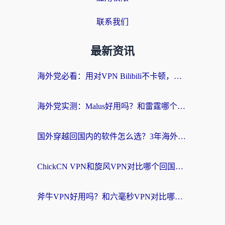
联系我们
最新资讯
海外党必看：用对VPN Bilibili不卡顿，英国玩国内游戏也丝滑——2026回国加速器选择指南
海外党实测：Malus好用吗？和雷霆哪个好？+ 3款热门加速器深度对比
国外穿越回国内的软件怎么选？3年海外党亲测实用指南，告别地域限制
ChickCN VPN和旋风VPN对比哪个回国效果更好？海外党实测回国内网神器指南
斧牛VPN好用吗？和六毫秒VPN对比哪个回国效果更好？海外党亲测实用指南