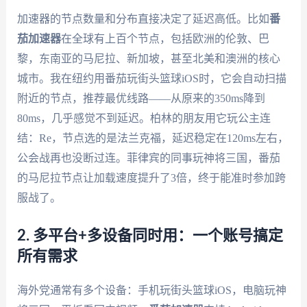
加速器的节点数量和分布直接决定了延迟高低。比如
番
茄加速器
在全球有上百个节点，包括欧洲的伦敦、巴
黎，东南亚的马尼拉、新加坡，甚至北美和澳洲的核心
城市。我在纽约用番茄玩街头篮球iOS时，它会自动扫描
附近的节点，推荐最优线路——从原来的350ms降到
80ms，几乎感觉不到延迟。柏林的朋友用它玩公主连
结：Re，节点选的是法兰克福，延迟稳定在120ms左右，
公会战再也没断过连。菲律宾的同事玩神将三国，番茄
的马尼拉节点让加载速度提升了3倍，终于能准时参加跨
服战了。
2. 多平台+多设备同时用：一个账号搞定
所有需求
海外党通常有多个设备：手机玩街头篮球iOS，电脑玩神