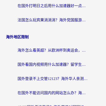
在国外打明日之后用什么加速器好一点？海外玩家亲测有效的国服游戏加速指南
法国怎么玩宾果消消消？海外党国服游戏加速器终极指南（附漫威召唤与合成解决办法）
海外地区限制
海外怎么看英超？从欧洲杯到奥运会，一份让你不卡壳的中文解说观看指南
国外看国内视频用什么加速器？留学生和海外华人的实用指南
国外登录不上交管12123？海外华人亲测有效的回国加速器选择指南
在国外不能访问国内的网站怎么办？海外党必看的无缝回国上网指南