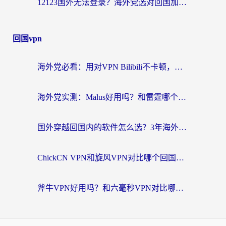
12123国外无法登录？海外党选对回国加速器，轻松解决国内资源访问难题
回国vpn
海外党必看：用对VPN Bilibili不卡顿，英国玩国内游戏也丝滑——2026回国加速器选择指南
海外党实测：Malus好用吗？和雷霆哪个好？+ 3款热门加速器深度对比
国外穿越回国内的软件怎么选？3年海外党亲测实用指南，告别地域限制
ChickCN VPN和旋风VPN对比哪个回国效果更好？海外党实测回国内网神器指南
斧牛VPN好用吗？和六毫秒VPN对比哪个回国效果更好？海外党亲测实用指南