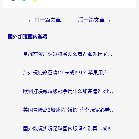
←
前一篇文章
后一篇文章
→
国外加速国内游戏
星战前夜加速器排名怎么看？海外玩家国服游戏畅玩终极指南（附欧洲玩跑跑我的起源解决方案）
海外玩使命召唤OL卡成PPT？苹果用户必看：使命召唤OL国外加速器下载苹果版指南
欧洲打漫威超级战争用什么加速器？3个海外游戏卡顿问题一次解决（附实测推荐）
美国冒险岛2加速总掉线？海外玩家必看的国服游戏加速器选择指南
国外能玩实况足球国内版吗？别再卡成PPT！海外党国服游戏加速全攻略