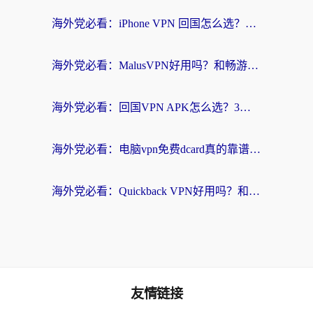
海外党必看：iPhone VPN 回国怎么选？一篇搞定无缝访问国内资源
海外党必看：MalusVPN好用吗？和畅游VPN对比哪个回国效果更好？附穿梭飞鱼神龟真实体验
海外党必看：回国VPN APK怎么选？3步教你无缝刷国内剧玩国服
海外党必看：电脑vpn免费dcard真的靠谱吗？教你选对回国加速器无缝访问国内资源
海外党必看：Quickback VPN好用吗？和小黑牛VPN对比哪个回国效果更好？附真实体验+避坑指南
友情链接