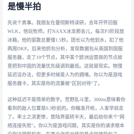
是慢半拍
先说个真事。我朋友在曼彻斯特读研，去年开怀旧服
WLK，他玩牧师。打NAXX冰龙那会儿，每次P3阶段放
冰箱，他的驱散总要慢1.5秒。团长以为他划水，扣了他
两周DKP。后来他抓包分析，发现数据包从英国到国服
服务器，走了19个节点，其中某个欧洲运营商的节点故
意把到中国的流量优先级调到最低。这就是现实。物理
延迟没办法，但更多时候是人为的拥堵。你以为是游戏
服务器卡，其实是你的流量被"区别对待"了。
这种延迟不是简单的数字。荒野乱斗里，300ms意味着你
看到的敌人位置是0.3秒前的。你瞄准开枪，人家早就走
了。率土之滨更惨，登陆界面转半天，最后给你来个"网
络连接失败"。你以为是游戏问题，其实是你的请求根本