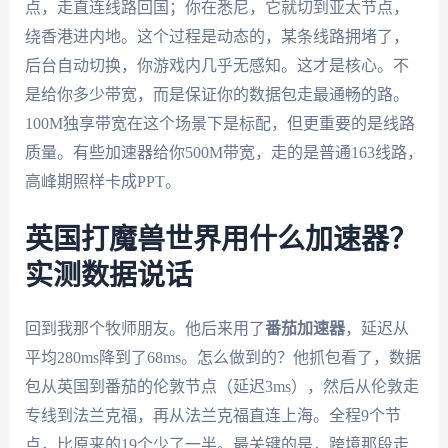
点，走直连线路回国；你在悉尼，它就切到亚太节点，
绕香港进内地。这个过程是动态的，某条线路拥堵了，
后台自动切换，你游戏内几乎无感知。这才是核心。不
是给你多少带宽，而是保证你的数据包走最通畅的路。
100M独享带宽在这个场景下是标配，但更重要的是线路
质量。有些加速器给你500M带宽，走的是普通163线路，
高峰期照样卡成PPT。
英国打魔兽世界用什么加速器？
实测数据说话
回到我那个牧师朋友。他后来用了
番茄加速器
，延迟从
平均280ms降到了68ms。怎么做到的？他抓包看了，数据
包从英国到番茄的伦敦节点（延迟3ms），然后从伦敦走
专线到法兰克福，再从法兰克福直连上海。全程9个节
点，比原来的19个少了一半。最关键的是，跨境那段走