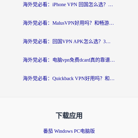
海外党必看：iPhone VPN 回国怎么选？一篇搞定无缝访问国内资源
海外党必看：MalusVPN好用吗？和畅游VPN对比哪个回国效果更好？附穿梭飞鱼神龟真实体验
海外党必看：回国VPN APK怎么选？3步教你无缝刷国内剧玩国服
海外党必看：电脑vpn免费dcard真的靠谱吗？教你选对回国加速器无缝访问国内资源
海外党必看：Quickback VPN好用吗？和小黑牛VPN对比哪个回国效果更好？附真实体验+避坑指南
下载应用
番茄 Windows PC电脑版