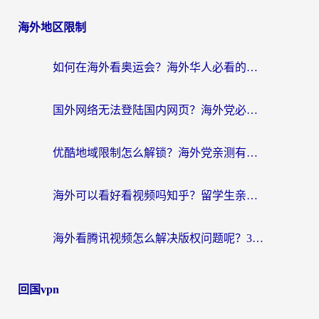
海外地区限制
如何在海外看奥运会？海外华人必看的体育赛事直播终极指南
国外网络无法登陆国内网页？海外党必看：选对回国加速器实现无缝访问
优酷地域限制怎么解锁？海外党亲测有效的追剧自由指南
海外可以看好看视频吗知乎？留学生亲测有效的回国追剧解决方案
海外看腾讯视频怎么解决版权问题呢？3步让你轻松解锁国内影视自由
回国vpn