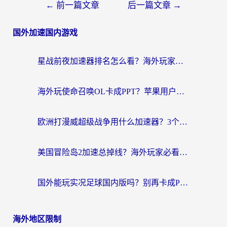
←
前一篇文章
后一篇文章
→
国外加速国内游戏
星战前夜加速器排名怎么看？海外玩家国服游戏畅玩终极指南（附欧洲玩跑跑我的起源解决方案）
海外玩使命召唤OL卡成PPT？苹果用户必看：使命召唤OL国外加速器下载苹果版指南
欧洲打漫威超级战争用什么加速器？3个海外游戏卡顿问题一次解决（附实测推荐）
美国冒险岛2加速总掉线？海外玩家必看的国服游戏加速器选择指南
国外能玩实况足球国内版吗？别再卡成PPT！海外党国服游戏加速全攻略
海外地区限制