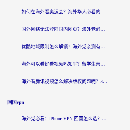
如何在海外看奥运会？海外华人必看的体育赛事直播终极指南
国外网络无法登陆国内网页？海外党必看：选对回国加速器实现无缝访问
优酷地域限制怎么解锁？海外党亲测有效的追剧自由指南
海外可以看好看视频吗知乎？留学生亲测有效的回国追剧解决方案
海外看腾讯视频怎么解决版权问题呢？3步让你轻松解锁国内影视自由
回国vpn
海外党必看：iPhone VPN 回国怎么选？一篇搞定无缝访问国内资源