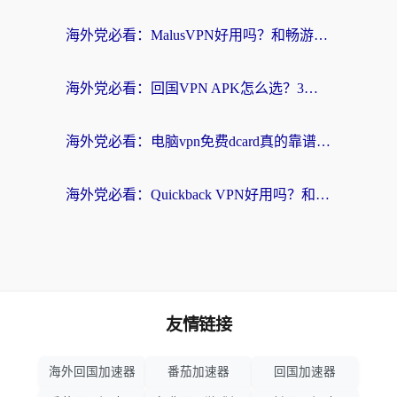
海外党必看：MalusVPN好用吗？和畅游VPN对比哪个回国效果更好？附穿梭飞鱼神龟真实体验
海外党必看：回国VPN APK怎么选？3步教你无缝刷国内剧玩国服
海外党必看：电脑vpn免费dcard真的靠谱吗？教你选对回国加速器无缝访问国内资源
海外党必看：Quickback VPN好用吗？和小黑牛VPN对比哪个回国效果更好？附真实体验+避坑指南
友情链接
海外回国加速器
番茄加速器
回国加速器