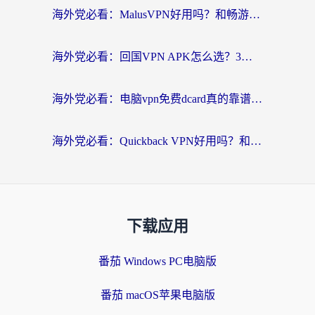
海外党必看：MalusVPN好用吗？和畅游VPN对比哪个回国效果更好？附穿梭飞鱼神龟真实体验
海外党必看：回国VPN APK怎么选？3步教你无缝刷国内剧玩国服
海外党必看：电脑vpn免费dcard真的靠谱吗？教你选对回国加速器无缝访问国内资源
海外党必看：Quickback VPN好用吗？和小黑牛VPN对比哪个回国效果更好？附真实体验+避坑指南
下载应用
番茄 Windows PC电脑版
番茄 macOS苹果电脑版