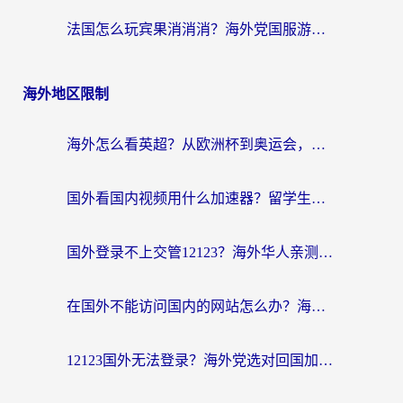
法国怎么玩宾果消消消？海外党国服游戏加速器终极指南（附漫威召唤与合成解决办法）
海外地区限制
海外怎么看英超？从欧洲杯到奥运会，一份让你不卡壳的中文解说观看指南
国外看国内视频用什么加速器？留学生和海外华人的实用指南
国外登录不上交管12123？海外华人亲测有效的回国加速器选择指南
在国外不能访问国内的网站怎么办？海外党必看的无缝回国上网指南
12123国外无法登录？海外党选对回国加速器，轻松解决国内资源访问难题