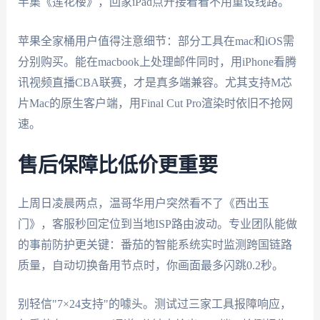
半集《莲花楼》，回家iPad点开接着看不用重设线路。
苹果全家桶用户值得注意细节：部分工具在mac和iOS需
分别购买。能在macbook上处理邮件同时，用iPhone看腾
讯视频直播CBA联赛，才是真多端兼容。尤其支持M芯
片Mac的原生客户端，用Final Cut Pro渲染时依旧不抢网
速。
售后保障比低价更重要
上周日凌晨两点，温哥华用户突然看不了《西出玉
门》，客服秒回定位到当地ISP路由波动。专业团队能做
的事前防护更关键：番茄的智能系统实时监测跨国链路
质量，自动切换备用节点时，你画面最多闪跳0.2秒。
别轻信"7×24支持"的噱头。测试过三家工具报障响应，