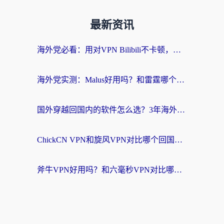
最新资讯
海外党必看：用对VPN Bilibili不卡顿，英国玩国内游戏也丝滑——2026回国加速器选择指南
海外党实测：Malus好用吗？和雷霆哪个好？+ 3款热门加速器深度对比
国外穿越回国内的软件怎么选？3年海外党亲测实用指南，告别地域限制
ChickCN VPN和旋风VPN对比哪个回国效果更好？海外党实测回国内网神器指南
斧牛VPN好用吗？和六毫秒VPN对比哪个回国效果更好？海外党亲测实用指南