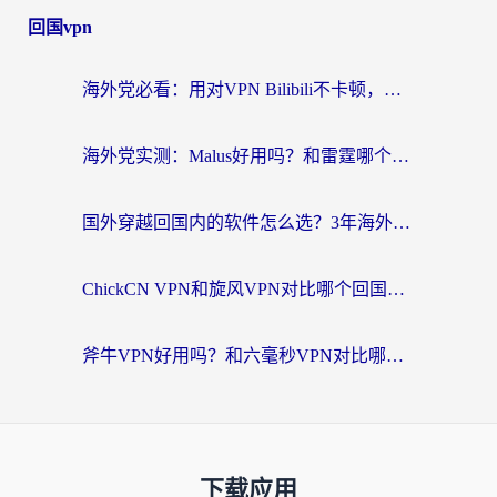
回国vpn
海外党必看：用对VPN Bilibili不卡顿，英国玩国内游戏也丝滑——2026回国加速器选择指南
海外党实测：Malus好用吗？和雷霆哪个好？+ 3款热门加速器深度对比
国外穿越回国内的软件怎么选？3年海外党亲测实用指南，告别地域限制
ChickCN VPN和旋风VPN对比哪个回国效果更好？海外党实测回国内网神器指南
斧牛VPN好用吗？和六毫秒VPN对比哪个回国效果更好？海外党亲测实用指南
下载应用