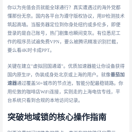
你以为充值会员就能全球通行？真实遭遇过的海外党都
懂那份无奈。国内各平台为遵守版权协议，用IP检测技术
筑起高墙。当服务器定位到你身处纽约或多伦多，即便
登录的是自己账号，热门剧集也瞬间变灰。有位悉尼工
作的程序员试遍免费VPN，要么被腾讯精准识别拦截，
要么看4K时卡成PPT。
关键在建立"虚拟回国通道"。优质加速器能让你设备获得
国内原生IP，伪装成身处北京或上海的用户。就像
番茄加
速器
通过覆盖50+城市的节点池，智能分配最稳链路。你
用伦敦的咖啡店WiFi连接，实则走的上海电信专线，平
台系统只看到合规的本地访问记录。
突破地域锁的核心操作指南