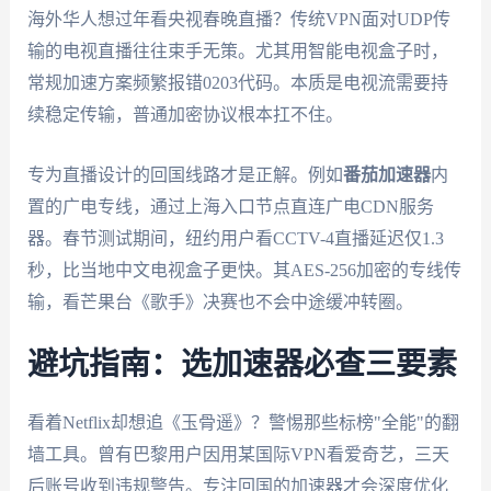
海外华人想过年看央视春晚直播？传统VPN面对UDP传
输的电视直播往往束手无策。尤其用智能电视盒子时，
常规加速方案频繁报错0203代码。本质是电视流需要持
续稳定传输，普通加密协议根本扛不住。
专为直播设计的回国线路才是正解。例如
番茄加速器
内
置的广电专线，通过上海入口节点直连广电CDN服务
器。春节测试期间，纽约用户看CCTV-4直播延迟仅1.3
秒，比当地中文电视盒子更快。其AES-256加密的专线传
输，看芒果台《歌手》决赛也不会中途缓冲转圈。
避坑指南：选加速器必查三要素
看着Netflix却想追《玉骨遥》？警惕那些标榜"全能"的翻
墙工具。曾有巴黎用户因用某国际VPN看爱奇艺，三天
后账号收到违规警告。专注回国的加速器才会深度优化