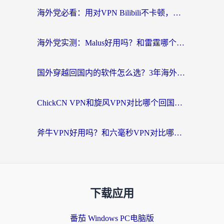
海外党必看：用对VPN Bilibili不卡顿，英国玩国内游戏也丝滑——2026回国加速器选择指南
海外党实测：Malus好用吗？和雷霆哪个好？+ 3款热门加速器深度对比
国外穿越回国内的软件怎么选？3年海外党亲测实用指南，告别地域限制
ChickCN VPN和旋风VPN对比哪个回国效果更好？海外党实测回国内网神器指南
斧牛VPN好用吗？和六毫秒VPN对比哪个回国效果更好？海外党亲测实用指南
下载应用
番茄 Windows PC电脑版