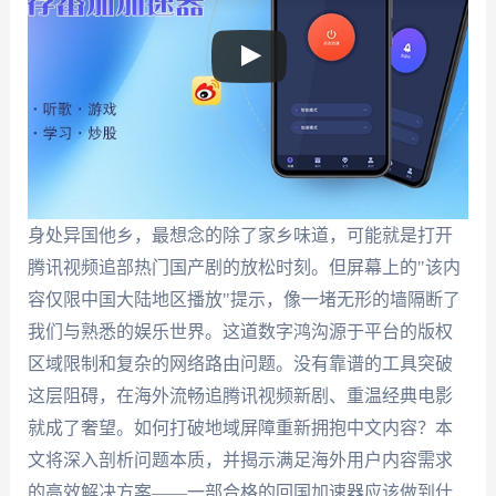
身处异国他乡，最想念的除了家乡味道，可能就是打开
腾讯视频追部热门国产剧的放松时刻。但屏幕上的"该内
容仅限中国大陆地区播放"提示，像一堵无形的墙隔断了
我们与熟悉的娱乐世界。这道数字鸿沟源于平台的版权
区域限制和复杂的网络路由问题。没有靠谱的工具突破
这层阻碍，在海外流畅追腾讯视频新剧、重温经典电影
就成了奢望。如何打破地域屏障重新拥抱中文内容？本
文将深入剖析问题本质，并揭示满足海外用户内容需求
的高效解决方案——一部合格的回国加速器应该做到什