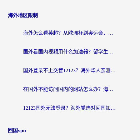
海外地区限制
海外怎么看英超？从欧洲杯到奥运会，一份让你不卡壳的中文解说观看指南
国外看国内视频用什么加速器？留学生和海外华人的实用指南
国外登录不上交管12123？海外华人亲测有效的回国加速器选择指南
在国外不能访问国内的网站怎么办？海外党必看的无缝回国上网指南
12123国外无法登录？海外党选对回国加速器，轻松解决国内资源访问难题
回国vpn