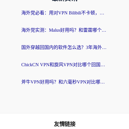
海外党必看：用对VPN Bilibili不卡顿，英国玩国内游戏也丝滑——2026回国加速器选择指南
海外党实测：Malus好用吗？和雷霆哪个好？+ 3款热门加速器深度对比
国外穿越回国内的软件怎么选？3年海外党亲测实用指南，告别地域限制
ChickCN VPN和旋风VPN对比哪个回国效果更好？海外党实测回国内网神器指南
斧牛VPN好用吗？和六毫秒VPN对比哪个回国效果更好？海外党亲测实用指南
友情链接