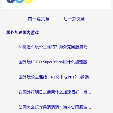
←
前一篇文章
后一篇文章
→
国外加速国内游戏
印度怎么玩公主连结？海外党国服游戏加速终极指南（附仙境传说RO重生细胞优化技巧）
国外玩LEGO Super Mario用什么加速器？2026海外玩家亲测有效指南
国外玩公主连结：Re总卡成PPT？3步选对加速器，畅玩国服无压力
在国外打明日之后用什么加速器好一点？海外玩家亲测有效的国服游戏加速指南
法国怎么玩宾果消消消？海外党国服游戏加速器终极指南（附漫威召唤与合成解决办法）