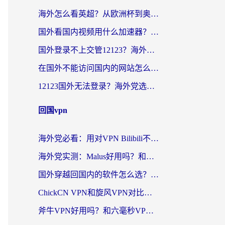
海外怎么看英超？从欧洲杯到奥运会，一份让你不卡壳的中文解说观看指南
国外看国内视频用什么加速器？留学生和海外华人的实用指南
国外登录不上交管12123？海外华人亲测有效的回国加速器选择指南
在国外不能访问国内的网站怎么办？海外党必看的无缝回国上网指南
12123国外无法登录？海外党选对回国加速器，轻松解决国内资源访问难题
回国vpn
海外党必看：用对VPN Bilibili不卡顿，英国玩国内游戏也丝滑——2026回国加速器选择指南
海外党实测：Malus好用吗？和雷霆哪个好？+ 3款热门加速器深度对比
国外穿越回国内的软件怎么选？3年海外党亲测实用指南，告别地域限制
ChickCN VPN和旋风VPN对比哪个回国效果更好？海外党实测回国内网神器指南
斧牛VPN好用吗？和六毫秒VPN对比哪个回国效果更好？海外党亲测实用指南