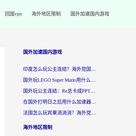
回国vpn
海外地区限制
国外加速国内游戏
国外加速国内游戏
印度怎么玩公主连结？海外党国服游戏加速终极指南（附仙境传说RO重生细胞优化技巧）
国外玩LEGO Super Mario用什么加速器？2026海外玩家亲测有效指南
国外玩公主连结：Re总卡成PPT？3步选对加速器，畅玩国服无压力
在国外打明日之后用什么加速器好一点？海外玩家亲测有效的国服游戏加速指南
法国怎么玩宾果消消消？海外党国服游戏加速器终极指南（附漫威召唤与合成解决办法）
海外地区限制