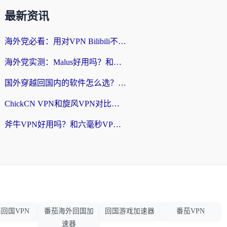
最新资讯
海外党必看：用对VPN Bilibili不卡顿，英国玩国内游戏也丝滑——2026回国加速器选择指南
海外党实测：Malus好用吗？和雷霆哪个好？+ 3款热门加速器深度对比
国外穿越回国内的软件怎么选？3年海外党亲测实用指南，告别地域限制
ChickCN VPN和旋风VPN对比哪个回国效果更好？海外党实测回国内网神器指南
斧牛VPN好用吗？和六毫秒VPN对比哪个回国效果更好？海外党亲测实用指南
回国VPN
番茄海外回国加
回国游戏加速器
番茄VPN
速器