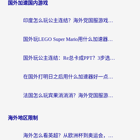
国外加速国内游戏
印度怎么玩公主连结？海外党国服游戏加速终极指南（附仙境传说RO重生细胞优化技巧）
国外玩LEGO Super Mario用什么加速器？2026海外玩家亲测有效指南
国外玩公主连结：Re总卡成PPT？3步选对加速器，畅玩国服无压力
在国外打明日之后用什么加速器好一点？海外玩家亲测有效的国服游戏加速指南
法国怎么玩宾果消消消？海外党国服游戏加速器终极指南（附漫威召唤与合成解决办法）
海外地区限制
海外怎么看英超？从欧洲杯到奥运会，一份让你不卡壳的中文解说观看指南