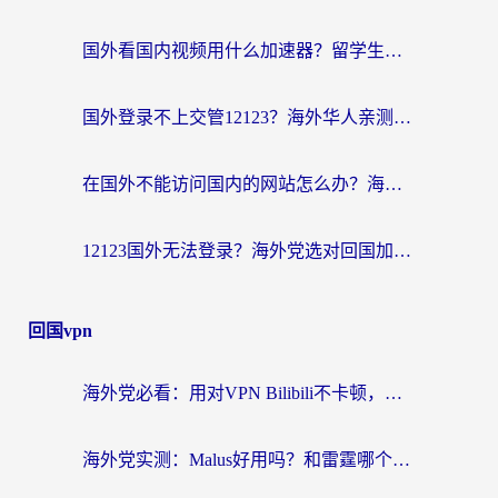
国外看国内视频用什么加速器？留学生和海外华人的实用指南
国外登录不上交管12123？海外华人亲测有效的回国加速器选择指南
在国外不能访问国内的网站怎么办？海外党必看的无缝回国上网指南
12123国外无法登录？海外党选对回国加速器，轻松解决国内资源访问难题
回国vpn
海外党必看：用对VPN Bilibili不卡顿，英国玩国内游戏也丝滑——2026回国加速器选择指南
海外党实测：Malus好用吗？和雷霆哪个好？+ 3款热门加速器深度对比