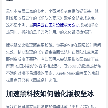
墨尔本凌晨三点的书房，李薇对着灰色播放键苦笑。她
刚发现收藏五年的《乐队的夏天》歌单全部变成灰色。
这不是个例，当
网易云在国外没版权怎么办
成为知乎高
热词时，折射的是千万海外用户的文化饥渴症候群。
版权壁垒比物理距离更残酷。你买的VIP在国境线外瞬间
失效，精心整理的《华语金曲回忆杀》在登陆法兰克福
那刻变成电子墓碑。有些聪明人尝试更换地区商店下载
所谓"在国外能听的音乐播放器"，但Spotify的欧美热榜填
不满你对毛不易烟嗓的思念，Apple Music曲库里的京剧
栏目点开只有《图兰朵》选段。
加速黑科技如何融化版权坚冰
当我在温哥华家里用
番茄加速器
播放《平凡之路》时，