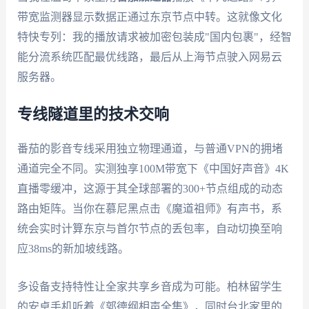
带宽监测器显示数据正通过东京节点中转。这就像文化
特快专列：我的播放请求被加密包装成"国内包裹"，经智
能分流系统匹配最优线路，最后从上海节点驶入网易云
服务器。
专线隧道里的技术交响
番茄的影音专线采用独立物理通道，与普通VPN的拥堵
通道完全不同。实测独享100M带宽下《中国好声音》4K
直播零缓冲，这源于其全球部署的300+节点组成的动态
路由矩阵。当你在慕尼黑点击《魔道祖师》有声书，系
统会实时计算东京与首尔节点的丢包率，自动切换至响
应38ms的新加坡线路。
多设备支持特性让全家共享乡音成为可能。柏林留学生
的安卓手机听着《郭德纲相声全集》，同时台北家里的