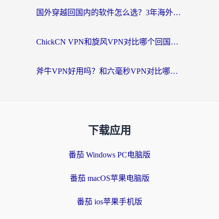
国外穿越回国内的软件怎么选？3年海外党亲测实用指南，告别地域限制
ChickCN VPN和旋风VPN对比哪个回国效果更好？海外党实测回国内网神器指南
斧牛VPN好用吗？和六毫秒VPN对比哪个回国效果更好？海外党亲测实用指南
下载应用
番茄 Windows PC电脑版
番茄 macOS苹果电脑版
番茄 ios苹果手机版