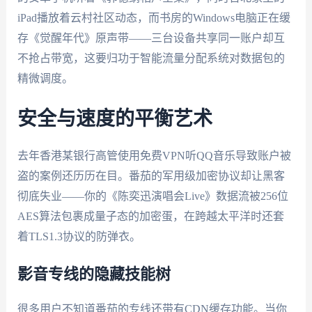
iPad播放着云村社区动态，而书房的Windows电脑正在缓
存《觉醒年代》原声带——三台设备共享同一账户却互
不抢占带宽，这要归功于智能流量分配系统对数据包的
精微调度。
安全与速度的平衡艺术
去年香港某银行高管使用免费VPN听QQ音乐导致账户被
盗的案例还历历在目。番茄的军用级加密协议却让黑客
彻底失业——你的《陈奕迅演唱会Live》数据流被256位
AES算法包裹成量子态的加密蛋，在跨越太平洋时还套
着TLS1.3协议的防弹衣。
影音专线的隐藏技能树
很多用户不知道番茄的专线还带有CDN缓存功能。当你