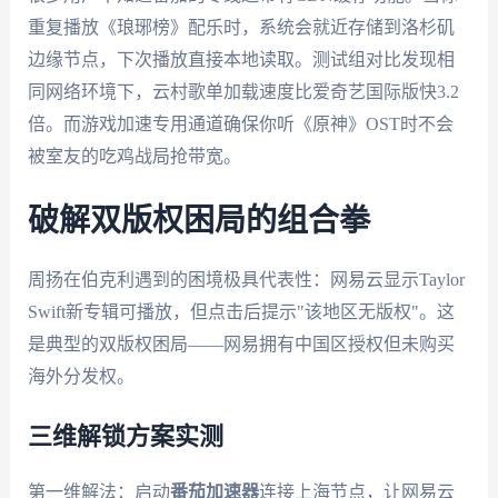
重复播放《琅琊榜》配乐时，系统会就近存储到洛杉矶
边缘节点，下次播放直接本地读取。测试组对比发现相
同网络环境下，云村歌单加载速度比爱奇艺国际版快3.2
倍。而游戏加速专用通道确保你听《原神》OST时不会
被室友的吃鸡战局抢带宽。
破解双版权困局的组合拳
周扬在伯克利遇到的困境极具代表性：网易云显示Taylor
Swift新专辑可播放，但点击后提示"该地区无版权"。这
是典型的双版权困局——网易拥有中国区授权但未购买
海外分发权。
三维解锁方案实测
第一维解法：启动
番茄加速器
连接上海节点，让网易云