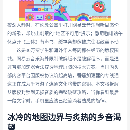
夜深人静时，在伦敦公寓里打开网易云音乐想听周杰伦
的新歌，却跳出刺眼的"地区不可用"提示；悉尼咖啡馆午
休点开《三体》有声书，缓存条却像被冻住般纹丝不动
——这是30万留学生和海外华人每周都在经历的版权围
城。网易云音乐海外限制破解版不是破解程序，而是通
过智能加速器合法穿透地理屏障的技术方案。当国内头
部内容平台因版权协议筑起高墙，
番茄加速器
的专线通
道正在成为千万游子连通文化脐带的密钥。本文将拆解
从版权封锁到无损音质的完整破壁攻略，当你看到最后
一段文字时，手机里应该已经流淌着熟悉的旋律。
冰冷的地图边界与炙热的乡音渴
望