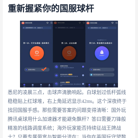
重新握紧你的国服球杆
悉尼的凌晨三点，击球声清脆响起。白球划过低杆弧线
稳稳贴上红球堆，右上角延迟显示42ms。这个深夜终于
找回国服手感。那些需要答案的问题变得清晰：国外玩
腾讯桌球用什么加速器才能避免飘杆？答曰需要刀锋般
精准的线路调度系统；海外玩家能否持续征战王牌战
士？只要专属带宽与智能分流在；当你在英国玩守望黎