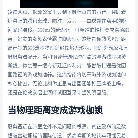
凌晨两点，伦敦公寓里只剩下鼠标点击的声音。我盯着
屏幕上的腾讯桌球，瞄准、发力——白球却在离手的瞬
间诡异漂移。300ms的延迟让一杆精准的推杆变成滑稽跳
桌，好友的嘲笑表情霸占聊天框。这场景你熟悉吗？距
离产生的300毫秒物理延迟像堵无形墙，把海外玩家和国
服服务器隔开。当VPN或普通代理在高流量游戏中频繁
断线，你需要一把专斩延迟的利刃：能智能打通最优回
国路径的游戏加速器。这篇指南将切开海外游戏加速的
核心秘密，无论此刻你正思考出国还能打王牌战士吗，
还是在伦敦泰晤士河畔试图登录守望黎明国服。
当物理距离变成游戏枷锁
服务器远在万里之外不是问题的根源。真正致命的是数
据被塞进拥堵的国际信道，像高峰期的地铁车厢摇晃着