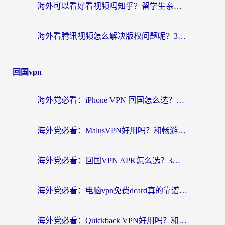
海外可以看好看视频吗知乎？留学生亲测有效的回国追剧解决方案
海外看腾讯视频怎么解决版权问题呢？3步让你轻松解锁国内影视自由
回国vpn
海外党必看：iPhone VPN 回国怎么选？一篇搞定无缝访问国内资源
海外党必看：MalusVPN好用吗？和畅游VPN对比哪个回国效果更好？附穿梭飞鱼神龟真实体验
海外党必看：回国VPN APK怎么选？3步教你无缝刷国内剧玩国服
海外党必看：电脑vpn免费dcard真的靠谱吗？教你选对回国加速器无缝访问国内资源
海外党必看：Quickback VPN好用吗？和小黑牛VPN对比哪个回国效果更好？附真实体验+避坑指南