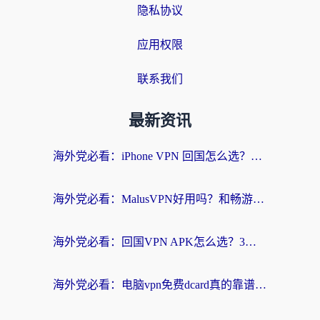
隐私协议
应用权限
联系我们
最新资讯
海外党必看：iPhone VPN 回国怎么选？一篇搞定无缝访问国内资源
海外党必看：MalusVPN好用吗？和畅游VPN对比哪个回国效果更好？附穿梭飞鱼神龟真实体验
海外党必看：回国VPN APK怎么选？3步教你无缝刷国内剧玩国服
海外党必看：电脑vpn免费dcard真的靠谱吗？教你选对回国加速器无缝访问国内资源