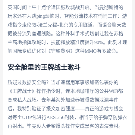
英国时间上午十点恰逢国服攻城战开启。当曼彻斯特的
玩家还在为跳ping烦恼时，智能分流技术在悄悄工作：游
戏指令走伦敦-法兰克福-北京的专用隧道，而语音聊天数
据被分流到普通线路。这种外科手术式切割让我在苏格
兰高地指挥攻城时，技能释放精准度提升90%。此刻才理
解国际专线优化对《守望黎明》这种MMO有多致命。
安全舱里的王牌战士激斗
质疑过数据安全吗？当加速器用军事级加密包裹你的
《王牌战士》操作指令时，连本地咖啡厅的公共WiFi都
变成私人战场。去年某海外加速器被曝数据泄漏事件
后，我特别验证了报文加密强度——真正的游戏专线会
对每个UDP包进行AES-256封装，相当于给子弹穿防弹衣
再射出。毕竟没人希望爆头操作变成黑客的表演素材。