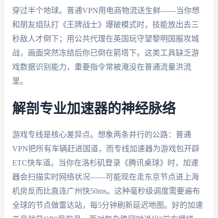
穿过半个地球。普通VPN用电商物流送生鲜——当你想
和朋友组队打《王牌战士》爆破模式时，技能放出去三
秒敌人才倒下；用公共代理在英国玩守望黎明国服攻城
战，画面突然冻结后你已倒在箭塔下。这类工具缺乏游
戏数据识别能力，重要指令常被淹没在普通流量洪流
里。
解剖专业加速器的神经脉络
游戏专线是核心差异点。想象两条并行的公路：普通
VPN把所有车辆赶进国道，而专线加速器为游戏包开辟
ETC快车道。当你在洛杉矶登录《腾讯桌球》时，加速
器会扫描实时网络状况——可能现在走东京节点进上海
机房反而比直连广州快50ms。这种毫秒级调度需要遍布
全球的节点做雷达站，每5分钟刷新延迟地图。好的加速