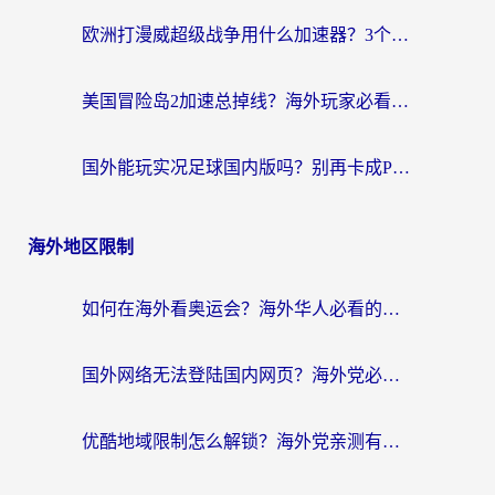
欧洲打漫威超级战争用什么加速器？3个海外游戏卡顿问题一次解决（附实测推荐）
美国冒险岛2加速总掉线？海外玩家必看的国服游戏加速器选择指南
国外能玩实况足球国内版吗？别再卡成PPT！海外党国服游戏加速全攻略
海外地区限制
如何在海外看奥运会？海外华人必看的体育赛事直播终极指南
国外网络无法登陆国内网页？海外党必看：选对回国加速器实现无缝访问
优酷地域限制怎么解锁？海外党亲测有效的追剧自由指南