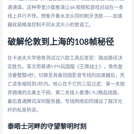
速通道。这种带宽沙盘推演让4K视频和游戏对战在一条
线上并行不悖。想象开着水龙头同时刷牙洗脸——加速
器就是精准控制不同水流大小的管道工。
破解伦敦到上海的108帧秘径
在卡迪夫大学宿舍测试过六款工具后发现：路由路径决
定胜负。某次用普通VPN玩国服《王牌战士》，角色复
活要整整8秒；切换至具备回国影音专线的加速器后，死
亡读条缩短到2秒内。核心在于它的三层过滤：第一关抛
弃拥堵的北美主干网，第二关接入香港CN2精品线路，
最后直通腾讯深圳服务器。专线网络如同铺设了越洋光
纤的私家桥梁。
泰晤士河畔的守望黎明时刻