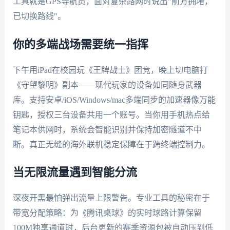
工具就是GPS导航员，面对复杂路网时说出"前方拥堵，
已切换路线"。
你的多端战场需要统一指挥
下午用iPad在校园玩《王牌战士》团竞，晚上切电脑打
《守望黎明》副本——现代玩家的设备如同随身武器
库。支持安卓/iOS/Windows/mac多端同步的加速器像万能
钥匙，授权三台设备共用一个账号。当你用手机热点给
笔记本供网时，系统会智能识别并保持加密隧道不中
断。真正无缝的海外联机稳定保障在于跨终端控制力。
当无限流量遇到智能分流
深夜开黑最怕弹出流量上限警告。专业工具的秘密在于
带宽分配策略：为《腾讯桌球》的实时球路计算保留
100M独享通道时，后台更新的赛季资源包被自动压到低