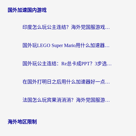
国外加速国内游戏
印度怎么玩公主连结？海外党国服游戏加速终极指南（附仙境传说RO重生细胞优化技巧）
国外玩LEGO Super Mario用什么加速器？2026海外玩家亲测有效指南
国外玩公主连结：Re总卡成PPT？3步选对加速器，畅玩国服无压力
在国外打明日之后用什么加速器好一点？海外玩家亲测有效的国服游戏加速指南
法国怎么玩宾果消消消？海外党国服游戏加速器终极指南（附漫威召唤与合成解决办法）
海外地区限制