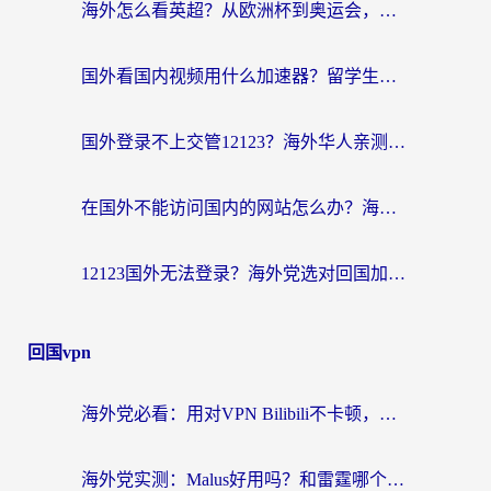
海外怎么看英超？从欧洲杯到奥运会，一份让你不卡壳的中文解说观看指南
国外看国内视频用什么加速器？留学生和海外华人的实用指南
国外登录不上交管12123？海外华人亲测有效的回国加速器选择指南
在国外不能访问国内的网站怎么办？海外党必看的无缝回国上网指南
12123国外无法登录？海外党选对回国加速器，轻松解决国内资源访问难题
回国vpn
海外党必看：用对VPN Bilibili不卡顿，英国玩国内游戏也丝滑——2026回国加速器选择指南
海外党实测：Malus好用吗？和雷霆哪个好？+ 3款热门加速器深度对比