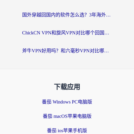
国外穿越回国内的软件怎么选？3年海外党亲测实用指南，告别地域限制
ChickCN VPN和旋风VPN对比哪个回国效果更好？海外党实测回国内网神器指南
斧牛VPN好用吗？和六毫秒VPN对比哪个回国效果更好？海外党亲测实用指南
下载应用
番茄 Windows PC电脑版
番茄 macOS苹果电脑版
番茄 ios苹果手机版