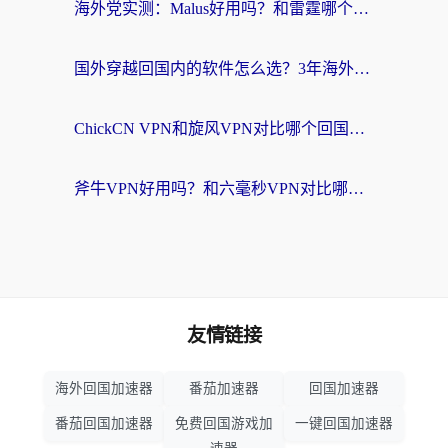
海外党实测：Malus好用吗？和雷霆哪个好？+ 3款热门加速器深度对比
国外穿越回国内的软件怎么选？3年海外党亲测实用指南，告别地域限制
ChickCN VPN和旋风VPN对比哪个回国效果更好？海外党实测回国内网神器指南
斧牛VPN好用吗？和六毫秒VPN对比哪个回国效果更好？海外党亲测实用指南
友情链接
海外回国加速器
番茄加速器
回国加速器
番茄回国加速器
免费回国游戏加
一键回国加速器