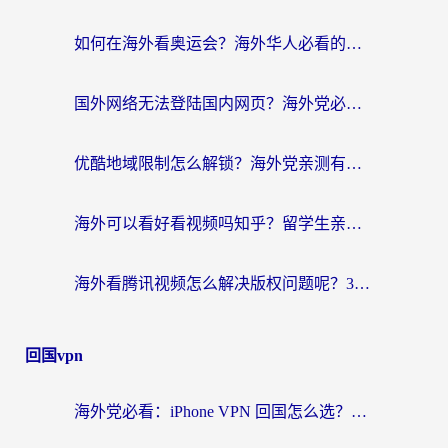
如何在海外看奥运会？海外华人必看的体育赛事直播终极指南
国外网络无法登陆国内网页？海外党必看：选对回国加速器实现无缝访问
优酷地域限制怎么解锁？海外党亲测有效的追剧自由指南
海外可以看好看视频吗知乎？留学生亲测有效的回国追剧解决方案
海外看腾讯视频怎么解决版权问题呢？3步让你轻松解锁国内影视自由
回国vpn
海外党必看：iPhone VPN 回国怎么选？一篇搞定无缝访问国内资源