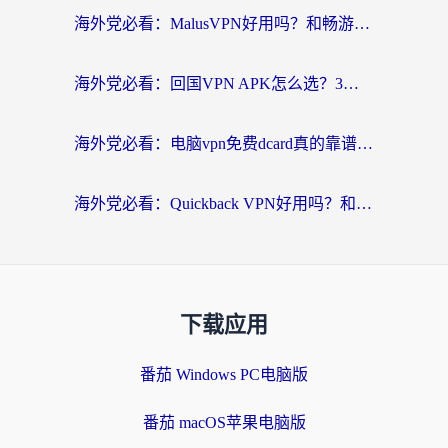
海外党必看：MalusVPN好用吗？和畅游VPN对比哪个回国效果更好？附穿梭飞鱼神龟真实体验
海外党必看：回国VPN APK怎么选？3步教你无缝刷国内剧玩国服
海外党必看：电脑vpn免费dcard真的靠谱吗？教你选对回国加速器无缝访问国内资源
海外党必看：Quickback VPN好用吗？和小黑牛VPN对比哪个回国效果更好？附真实体验+避坑指南
下载应用
番茄 Windows PC电脑版
番茄 macOS苹果电脑版