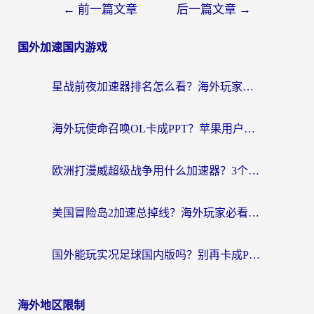
←
前一篇文章
后一篇文章
→
国外加速国内游戏
星战前夜加速器排名怎么看？海外玩家国服游戏畅玩终极指南（附欧洲玩跑跑我的起源解决方案）
海外玩使命召唤OL卡成PPT？苹果用户必看：使命召唤OL国外加速器下载苹果版指南
欧洲打漫威超级战争用什么加速器？3个海外游戏卡顿问题一次解决（附实测推荐）
美国冒险岛2加速总掉线？海外玩家必看的国服游戏加速器选择指南
国外能玩实况足球国内版吗？别再卡成PPT！海外党国服游戏加速全攻略
海外地区限制