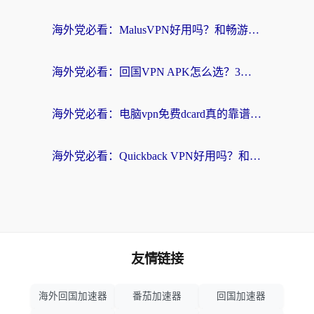
海外党必看：MalusVPN好用吗？和畅游VPN对比哪个回国效果更好？附穿梭飞鱼神龟真实体验
海外党必看：回国VPN APK怎么选？3步教你无缝刷国内剧玩国服
海外党必看：电脑vpn免费dcard真的靠谱吗？教你选对回国加速器无缝访问国内资源
海外党必看：Quickback VPN好用吗？和小黑牛VPN对比哪个回国效果更好？附真实体验+避坑指南
友情链接
海外回国加速器
番茄加速器
回国加速器