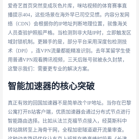
爱奇艺首页突然变成灰色片库，咪咕视频的体育赛事直
播提示404，这些场景在海外早已司空见惯。内容分发网
络（CDN）会根据你的IP地址判断地理位置，就像海关
人员查验护照般严格。当检测到非大陆IP时，立即触发区
域封锁机制。更棘手的是，部分平台采用深度包检测技
术（DPI），连VPN流量都能精准识别。去年某留学生使
用普通VPN观看腾讯视频，三天后账号就被永久封禁，
这警示我们：需要更专业的解决方案。
智能加速器的核心突破
真正有效的回国加速器不是简单改个IP地址。当你在巴黎
公寓打开B站客户端，优质加速器会通过分布式节点进行
智能路由选择。比如从法兰克福节点接入，经莫斯科中
转站跳转至上海骨干网，全程加密隧道避开流量审查。
这种动态路径优化让东京上班族在晚高峰时段看《长津