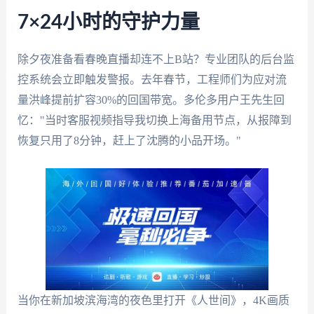
7×24小时的守护力量
除夕夜准备看春晚直播却连不上B站？专业团队的后台监
控系统会立即触发警报。去年春节，工程师们为应对流
量洪峰提前扩容30%的回国带宽。多伦多用户王先生回
忆："当时客服视频指导我切换上海备用节点，从报障到
恢复只用了8分钟，赶上了沈腾的小品开场。"
当你在新加坡滨海湾的夜色里打开《人世间》，4K画质