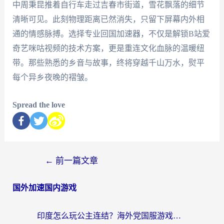
中周秉昆推着自行车走过吉春市街道，雪花飘落的细节
清晰可见。此刻物理距离已然消失，只留下屏幕内外相
通的情感脉搏。选择专业回国加速器，不仅是解锁B站爱
奇艺咪咕视频的技术方案，更是重连文化血脉的温暖纽
带。那些熟悉的乡音与故事，终将穿越千山万水，熨平
每个异乡夜晚的褶皱。
Spread the love
←
前一篇文章
国外加速国内游戏
印度怎么玩公主连结？海外党国服游戏加速终极指南（附仙境传说RO重生细胞优化技巧）