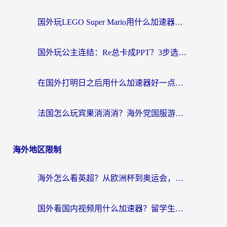
国外玩LEGO Super Mario用什么加速器？2026海外玩家亲测有效指南
国外玩公主连结：Re总卡成PPT？3步选对加速器，畅玩国服无压力
在国外打明日之后用什么加速器好一点？海外玩家亲测有效的国服游戏加速指南
法国怎么玩宾果消消消？海外党国服游戏加速器终极指南（附漫威召唤与合成解决办法）
海外地区限制
海外怎么看英超？从欧洲杯到奥运会，一份让你不卡壳的中文解说观看指南
国外看国内视频用什么加速器？留学生和海外华人的实用指南