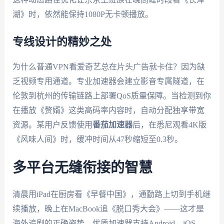
湖》时，依然能保持1080P无卡顿播放。
专线设计的精妙之处
为什么普通VPN看爱奇艺总在片头广告就卡住？因为缺
乏视频专用通道。专业加速器会建立影音专属隧道，在
伦敦到杭州的传输链路上部署QoS质量保障。当检测到你
在播放《赘婿》这类高码率内容时，自动分配独享带宽
资源。某用户反馈使用
番茄加速器
后，在悉尼观看4K版
《风味人间》时，缓冲时间从47秒缩短至0.3秒。
多平台无缝衔接的智慧
清晨用iPad在厨房看《早餐中国》，通勤路上切到手机继
续播放，晚上在MacBook追《脱口秀大会》——这才是
海外追剧的正确姿势。优质加速器支持Android、iOS、