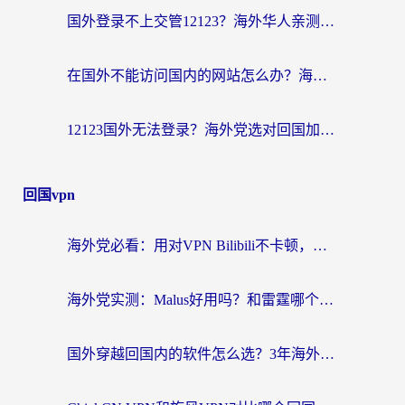
国外登录不上交管12123？海外华人亲测有效的回国加速器选择指南
在国外不能访问国内的网站怎么办？海外党必看的无缝回国上网指南
12123国外无法登录？海外党选对回国加速器，轻松解决国内资源访问难题
回国vpn
海外党必看：用对VPN Bilibili不卡顿，英国玩国内游戏也丝滑——2026回国加速器选择指南
海外党实测：Malus好用吗？和雷霆哪个好？+ 3款热门加速器深度对比
国外穿越回国内的软件怎么选？3年海外党亲测实用指南，告别地域限制