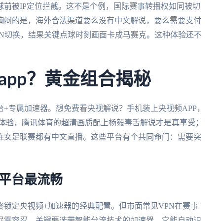
前被IP定位拦截。这不是个例，国际赛事转播权如同被切
胸闷的是，海外合法渠道要么没有中文解说，要么需要支付
PN切换，结果关键点球时刻画面卡成马赛克。这种体验还不
app？黄金组合揭秘
+专属加速器。想免费看央视解说？手机装上央视频APP，
式体验，腾讯体育的超清画质配上杨毅毒舌解说才是真享受；
连女足联赛都有中文直播。这些平台有个共同命门：需要突
么平台最流畅
锁定央视频+加速器的经典配置。但市面常见VPN在赛事
迟零容忍。关键要选带智能分流技术的加速器，它能自动识