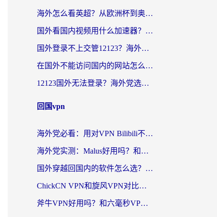
海外怎么看英超？从欧洲杯到奥运会，一份让你不卡壳的中文解说观看指南
国外看国内视频用什么加速器？留学生和海外华人的实用指南
国外登录不上交管12123？海外华人亲测有效的回国加速器选择指南
在国外不能访问国内的网站怎么办？海外党必看的无缝回国上网指南
12123国外无法登录？海外党选对回国加速器，轻松解决国内资源访问难题
回国vpn
海外党必看：用对VPN Bilibili不卡顿，英国玩国内游戏也丝滑——2026回国加速器选择指南
海外党实测：Malus好用吗？和雷霆哪个好？+ 3款热门加速器深度对比
国外穿越回国内的软件怎么选？3年海外党亲测实用指南，告别地域限制
ChickCN VPN和旋风VPN对比哪个回国效果更好？海外党实测回国内网神器指南
斧牛VPN好用吗？和六毫秒VPN对比哪个回国效果更好？海外党亲测实用指南