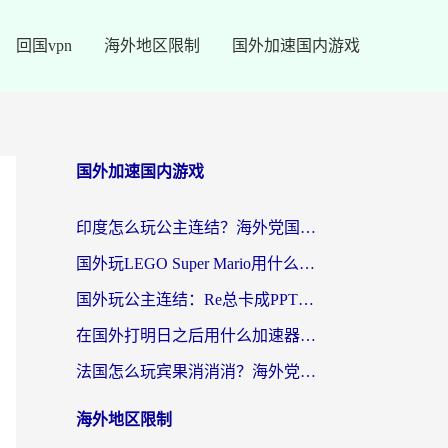
回国vpn
海外地区限制
国外加速国内游戏
国外加速国内游戏
印度怎么玩公主连结？海外党国服游戏加速终极指南（附仙境传说RO重生细胞优化技巧）
国外玩LEGO Super Mario用什么加速器？2026海外玩家亲测有效指南
国外玩公主连结：Re总卡成PPT？3步选对加速器，畅玩国服无压力
在国外打明日之后用什么加速器好一点？海外玩家亲测有效的国服游戏加速指南
法国怎么玩宾果消消消？海外党国服游戏加速器终极指南（附漫威召唤与合成解决办法）
海外地区限制