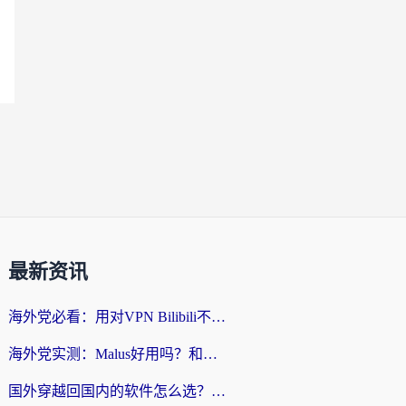
最新资讯
海外党必看：用对VPN Bilibili不卡顿，英国玩国内游戏也丝滑——2026回国加速器选择指南
海外党实测：Malus好用吗？和雷霆哪个好？+ 3款热门加速器深度对比
国外穿越回国内的软件怎么选？3年海外党亲测实用指南，告别地域限制