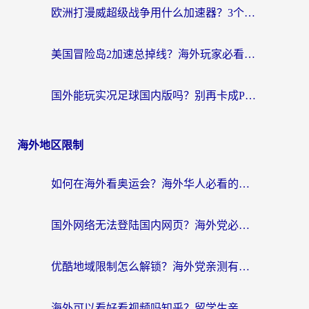
欧洲打漫威超级战争用什么加速器？3个海外游戏卡顿问题一次解决（附实测推荐）
美国冒险岛2加速总掉线？海外玩家必看的国服游戏加速器选择指南
国外能玩实况足球国内版吗？别再卡成PPT！海外党国服游戏加速全攻略
海外地区限制
如何在海外看奥运会？海外华人必看的体育赛事直播终极指南
国外网络无法登陆国内网页？海外党必看：选对回国加速器实现无缝访问
优酷地域限制怎么解锁？海外党亲测有效的追剧自由指南
海外可以看好看视频吗知乎？留学生亲测有效的回国追剧解决方案