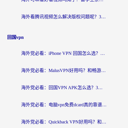
海外看腾讯视频怎么解决版权问题呢？3步让你轻松解锁国内影视自由
回国vpn
海外党必看：iPhone VPN 回国怎么选？一篇搞定无缝访问国内资源
海外党必看：MalusVPN好用吗？和畅游VPN对比哪个回国效果更好？附穿梭飞鱼神龟真实体验
海外党必看：回国VPN APK怎么选？3步教你无缝刷国内剧玩国服
海外党必看：电脑vpn免费dcard真的靠谱吗？教你选对回国加速器无缝访问国内资源
海外党必看：Quickback VPN好用吗？和小黑牛VPN对比哪个回国效果更好？附真实体验+避坑指南