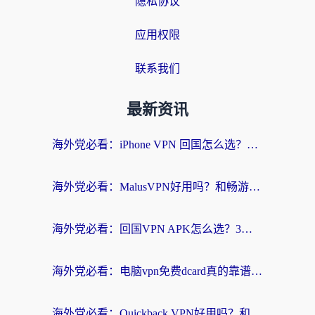
隐私协议
应用权限
联系我们
最新资讯
海外党必看：iPhone VPN 回国怎么选？一篇搞定无缝访问国内资源
海外党必看：MalusVPN好用吗？和畅游VPN对比哪个回国效果更好？附穿梭飞鱼神龟真实体验
海外党必看：回国VPN APK怎么选？3步教你无缝刷国内剧玩国服
海外党必看：电脑vpn免费dcard真的靠谱吗？教你选对回国加速器无缝访问国内资源
海外党必看：Quickback VPN好用吗？和小黑牛VPN对比哪个回国效果更好？附真实体验+避坑指南