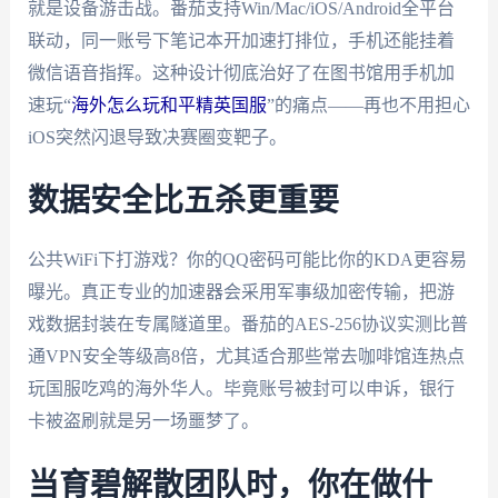
就是设备游击战。番茄支持Win/Mac/iOS/Android全平台
联动，同一账号下笔记本开加速打排位，手机还能挂着
微信语音指挥。这种设计彻底治好了在图书馆用手机加
速玩“
海外怎么玩和平精英国服
”的痛点——再也不用担心
iOS突然闪退导致决赛圈变靶子。
数据安全比五杀更重要
公共WiFi下打游戏？你的QQ密码可能比你的KDA更容易
曝光。真正专业的加速器会采用军事级加密传输，把游
戏数据封装在专属隧道里。番茄的AES-256协议实测比普
通VPN安全等级高8倍，尤其适合那些常去咖啡馆连热点
玩国服吃鸡的海外华人。毕竟账号被封可以申诉，银行
卡被盗刷就是另一场噩梦了。
当育碧解散团队时，你在做什