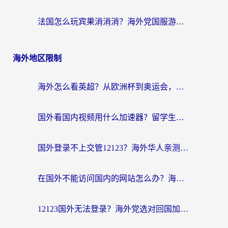
法国怎么玩宾果消消消？海外党国服游戏加速器终极指南（附漫威召唤与合成解决办法）
海外地区限制
海外怎么看英超？从欧洲杯到奥运会，一份让你不卡壳的中文解说观看指南
国外看国内视频用什么加速器？留学生和海外华人的实用指南
国外登录不上交管12123？海外华人亲测有效的回国加速器选择指南
在国外不能访问国内的网站怎么办？海外党必看的无缝回国上网指南
12123国外无法登录？海外党选对回国加速器，轻松解决国内资源访问难题