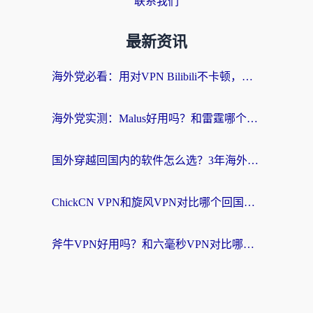
联系我们
最新资讯
海外党必看：用对VPN Bilibili不卡顿，英国玩国内游戏也丝滑——2026回国加速器选择指南
海外党实测：Malus好用吗？和雷霆哪个好？+ 3款热门加速器深度对比
国外穿越回国内的软件怎么选？3年海外党亲测实用指南，告别地域限制
ChickCN VPN和旋风VPN对比哪个回国效果更好？海外党实测回国内网神器指南
斧牛VPN好用吗？和六毫秒VPN对比哪个回国效果更好？海外党亲测实用指南