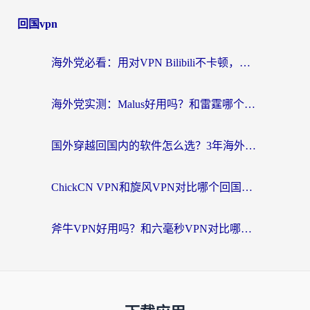
回国vpn
海外党必看：用对VPN Bilibili不卡顿，英国玩国内游戏也丝滑——2026回国加速器选择指南
海外党实测：Malus好用吗？和雷霆哪个好？+ 3款热门加速器深度对比
国外穿越回国内的软件怎么选？3年海外党亲测实用指南，告别地域限制
ChickCN VPN和旋风VPN对比哪个回国效果更好？海外党实测回国内网神器指南
斧牛VPN好用吗？和六毫秒VPN对比哪个回国效果更好？海外党亲测实用指南