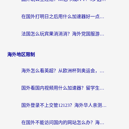
在国外打明日之后用什么加速器好一点？海外玩家亲测有效的国服游戏加速指南
法国怎么玩宾果消消消？海外党国服游戏加速器终极指南（附漫威召唤与合成解决办法）
海外地区限制
海外怎么看英超？从欧洲杯到奥运会，一份让你不卡壳的中文解说观看指南
国外看国内视频用什么加速器？留学生和海外华人的实用指南
国外登录不上交管12123？海外华人亲测有效的回国加速器选择指南
在国外不能访问国内的网站怎么办？海外党必看的无缝回国上网指南