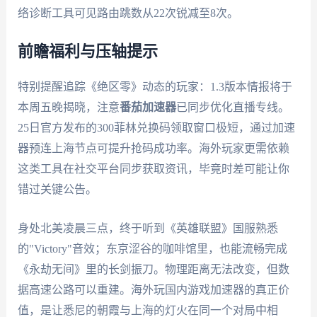
络诊断工具可见路由跳数从22次锐减至8次。
前瞻福利与压轴提示
特别提醒追踪《绝区零》动态的玩家：1.3版本情报将于
本周五晚揭晓，注意
番茄加速器
已同步优化直播专线。
25日官方发布的300菲林兑换码领取窗口极短，通过加速
器预连上海节点可提升抢码成功率。海外玩家更需依赖
这类工具在社交平台同步获取资讯，毕竟时差可能让你
错过关键公告。
身处北美凌晨三点，终于听到《英雄联盟》国服熟悉
的"Victory"音效；东京涩谷的咖啡馆里，也能流畅完成
《永劫无间》里的长剑振刀。物理距离无法改变，但数
据高速公路可以重建。海外玩国内游戏加速器的真正价
值，是让悉尼的朝霞与上海的灯火在同一个对局中相