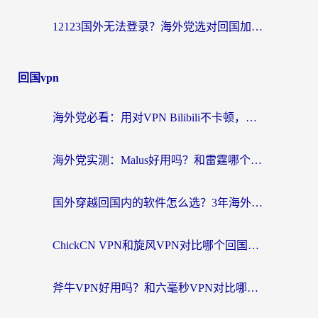
12123国外无法登录？海外党选对回国加速器，轻松解决国内资源访问难题
回国vpn
海外党必看：用对VPN Bilibili不卡顿，英国玩国内游戏也丝滑——2026回国加速器选择指南
海外党实测：Malus好用吗？和雷霆哪个好？+ 3款热门加速器深度对比
国外穿越回国内的软件怎么选？3年海外党亲测实用指南，告别地域限制
ChickCN VPN和旋风VPN对比哪个回国效果更好？海外党实测回国内网神器指南
斧牛VPN好用吗？和六毫秒VPN对比哪个回国效果更好？海外党亲测实用指南