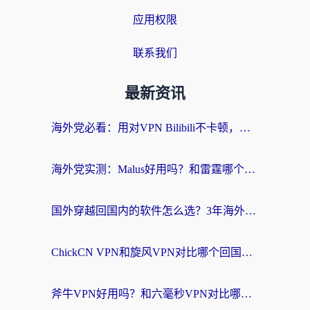
应用权限
联系我们
最新资讯
海外党必看：用对VPN Bilibili不卡顿，英国玩国内游戏也丝滑——2026回国加速器选择指南
海外党实测：Malus好用吗？和雷霆哪个好？+ 3款热门加速器深度对比
国外穿越回国内的软件怎么选？3年海外党亲测实用指南，告别地域限制
ChickCN VPN和旋风VPN对比哪个回国效果更好？海外党实测回国内网神器指南
斧牛VPN好用吗？和六毫秒VPN对比哪个回国效果更好？海外党亲测实用指南