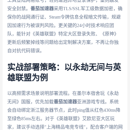
工具登陆网易账号，轻则遭遇异地登录保护，重则触发
安全封禁。
番茄加速器
采用TLS/SSL军工级数据加密，确
保你的战网通行证、Steam令牌信息全程暗文传输，规避
因加速行为被误判风险。更关键的24小时技术响应团
队，能针对《英雄联盟》特定大区登录失败、《原神》
更新后频繁掉线等问题给出定制解决方案，不再让你独
自对抗代码错误。
实战部署策略：以永劫无间与英
雄联盟为例
以高频需求场景说明部署流程。在墨尔本宿舍玩《永劫
无间》国服，优先加载
番茄加速器
亚洲游戏专线。系统
会自动绑定浙江服务器节点，此时ping值从红色430ms降
至绿色85ms左右。对于《英雄联盟》艾欧尼亚大区玩
家，建议手动选择"上海精品电竞专线"，配合客户端的网