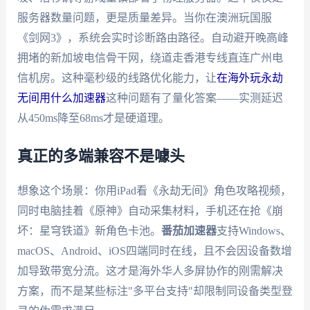
服务器数量问题，更是质量差异。当你在澳洲玩国服
《剑网3》，系统会实时诊断路由路径。自动避开晚高峰
拥堵的新加坡电信骨干网，绕道走香港专线直连广州电
信机房。这种毫秒级的线路优化能力，让
在海外玩永劫
无间用什么加速器
这种问题有了量化答案——实测延迟
从450ms降至68ms才是硬道理。
真正的多端兼容不是噱头
想象这个场景：你用iPad看《永劫无间》角色攻略视频，
同时电脑挂着《原神》自动采集材料，手机还在抢《崩
坏：星穹铁道》新角色卡池。
番茄加速器
支持Windows、
macOS、Android、iOS四端同时在线，且不会因设备数增
加导致带宽分流。这才是海外华人多屏协作的刚需解决
方案，而不是某些标注"多平台支持"却限制同设备类型登