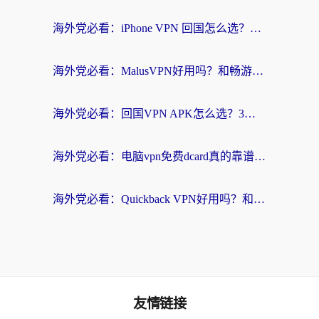
海外党必看：iPhone VPN 回国怎么选？一篇搞定无缝访问国内资源
海外党必看：MalusVPN好用吗？和畅游VPN对比哪个回国效果更好？附穿梭飞鱼神龟真实体验
海外党必看：回国VPN APK怎么选？3步教你无缝刷国内剧玩国服
海外党必看：电脑vpn免费dcard真的靠谱吗？教你选对回国加速器无缝访问国内资源
海外党必看：Quickback VPN好用吗？和小黑牛VPN对比哪个回国效果更好？附真实体验+避坑指南
友情链接