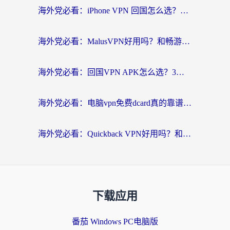
海外党必看：iPhone VPN 回国怎么选？一篇搞定无缝访问国内资源
海外党必看：MalusVPN好用吗？和畅游VPN对比哪个回国效果更好？附穿梭飞鱼神龟真实体验
海外党必看：回国VPN APK怎么选？3步教你无缝刷国内剧玩国服
海外党必看：电脑vpn免费dcard真的靠谱吗？教你选对回国加速器无缝访问国内资源
海外党必看：Quickback VPN好用吗？和小黑牛VPN对比哪个回国效果更好？附真实体验+避坑指南
下载应用
番茄 Windows PC电脑版