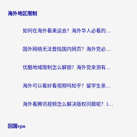
海外地区限制
如何在海外看奥运会？海外华人必看的体育赛事直播终极指南
国外网络无法登陆国内网页？海外党必看：选对回国加速器实现无缝访问
优酷地域限制怎么解锁？海外党亲测有效的追剧自由指南
海外可以看好看视频吗知乎？留学生亲测有效的回国追剧解决方案
海外看腾讯视频怎么解决版权问题呢？3步让你轻松解锁国内影视自由
回国vpn