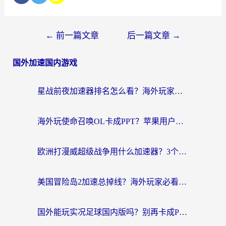
←
前一篇文章
后一篇文章
→
国外加速国内游戏
星战前夜加速器排名怎么看？海外玩家国服游戏畅玩终极指南（附欧洲玩跑跑我的起源解决方案）
海外玩使命召唤OL卡成PPT？苹果用户必看：使命召唤OL国外加速器下载苹果版指南
欧洲打漫威超级战争用什么加速器？3个海外游戏卡顿问题一次解决（附实测推荐）
美国冒险岛2加速总掉线？海外玩家必看的国服游戏加速器选择指南
国外能玩实况足球国内版吗？别再卡成PPT！海外党国服游戏加速全攻略