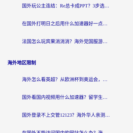
国外玩公主连结：Re总卡成PPT？3步选对加速器，畅玩国服无压力
在国外打明日之后用什么加速器好一点？海外玩家亲测有效的国服游戏加速指南
法国怎么玩宾果消消消？海外党国服游戏加速器终极指南（附漫威召唤与合成解决办法）
海外地区限制
海外怎么看英超？从欧洲杯到奥运会，一份让你不卡壳的中文解说观看指南
国外看国内视频用什么加速器？留学生和海外华人的实用指南
国外登录不上交管12123？海外华人亲测有效的回国加速器选择指南
在国外不能访问国内的网站怎么办？海外党必看的无缝回国上网指南