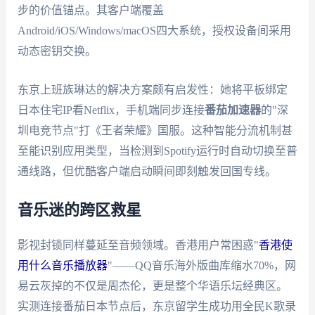
步的价值锚点。其客户端覆盖
Android/iOS/Windows/macOS四大系统，授权设备间采用
动态密钥交换。
东京上班族琳达的解决方案颇有启发性：她将平板绑定
日本住宅IP看Netflix，手机端同步连接
番茄加速器
的"深
圳电竞节点"打《王者荣耀》国服。这种智能分流机制甚
至能识别应用类型，当检测到Spotify运行时自动切换至普
通线路，但优酷客户端启动瞬间即刻触发回国专线。
音乐迷的跨区救星
影视封锁同样蔓延至音频领域。香港用户常困惑"
香港使
用什么音乐播放器
"——QQ音乐海外版曲库缩水70%，网
易云灰掉的不仅是周杰伦，更是整个华语乐坛经典区。
实测连接番茄日本节点后，东京留学生成功用全民K歌录