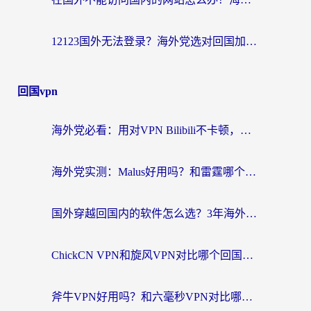
12123国外无法登录？海外党选对回国加速器，轻松解决国内资源访问难题
回国vpn
海外党必看：用对VPN Bilibili不卡顿，英国玩国内游戏也丝滑——2026回国加速器选择指南
海外党实测：Malus好用吗？和雷霆哪个好？+ 3款热门加速器深度对比
国外穿越回国内的软件怎么选？3年海外党亲测实用指南，告别地域限制
ChickCN VPN和旋风VPN对比哪个回国效果更好？海外党实测回国内网神器指南
斧牛VPN好用吗？和六毫秒VPN对比哪个回国效果更好？海外党亲测实用指南