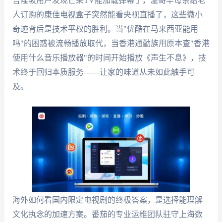
吉隆坡用户发现芒果TV能加载弹幕了，温哥华母亲给老
人订购的康佳电视盒子突然能看央视直播了，这些微小
奇迹背后是技术平权的胜利。当"优酷在马来西亚能用
吗"的困惑被流畅播放取代，当香港通勤族用原本查"香港
使用什么音乐播放器"的时间开始播放《声生不息》，技
术终于回归本质服务——让家的味道从未如此触手可
及。
海外如何看国内限定电视剧的终极答案，是选择能理解
文化执念的加速方案。番茄的专业运维团队驻守上海数