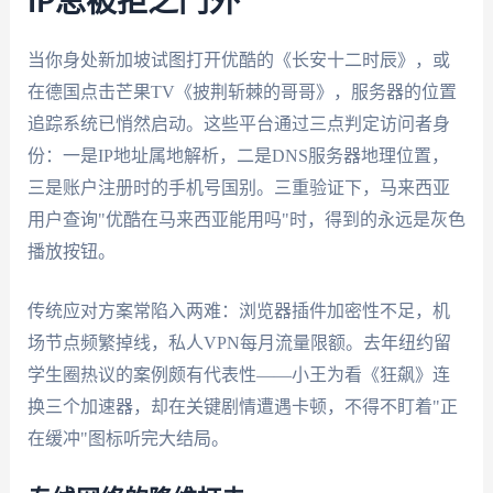
IP总被拒之门外
当你身处新加坡试图打开优酷的《长安十二时辰》，或
在德国点击芒果TV《披荆斩棘的哥哥》，服务器的位置
追踪系统已悄然启动。这些平台通过三点判定访问者身
份：一是IP地址属地解析，二是DNS服务器地理位置，
三是账户注册时的手机号国别。三重验证下，马来西亚
用户查询"优酷在马来西亚能用吗"时，得到的永远是灰色
播放按钮。
传统应对方案常陷入两难：浏览器插件加密性不足，机
场节点频繁掉线，私人VPN每月流量限额。去年纽约留
学生圈热议的案例颇有代表性——小王为看《狂飙》连
换三个加速器，却在关键剧情遭遇卡顿，不得不盯着"正
在缓冲"图标听完大结局。