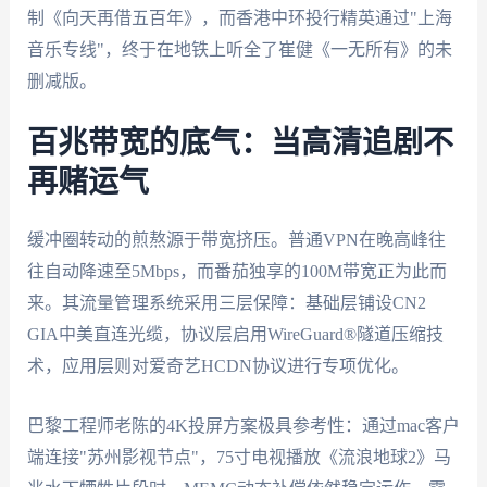
制《向天再借五百年》，而香港中环投行精英通过"上海
音乐专线"，终于在地铁上听全了崔健《一无所有》的未
删减版。
百兆带宽的底气：当高清追剧不
再赌运气
缓冲圈转动的煎熬源于带宽挤压。普通VPN在晚高峰往
往自动降速至5Mbps，而番茄独享的100M带宽正为此而
来。其流量管理系统采用三层保障：基础层铺设CN2
GIA中美直连光缆，协议层启用WireGuard®隧道压缩技
术，应用层则对爱奇艺HCDN协议进行专项优化。
巴黎工程师老陈的4K投屏方案极具参考性：通过mac客户
端连接"苏州影视节点"，75寸电视播放《流浪地球2》马