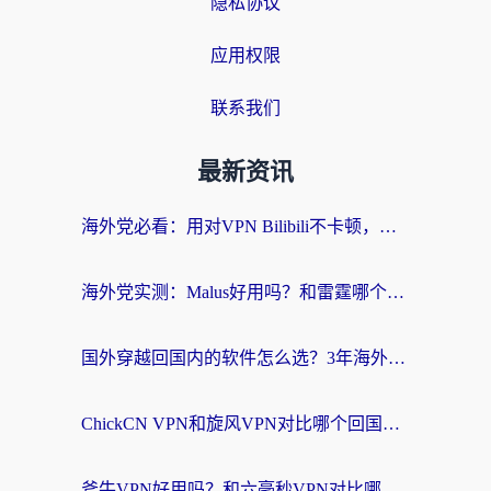
隐私协议
应用权限
联系我们
最新资讯
海外党必看：用对VPN Bilibili不卡顿，英国玩国内游戏也丝滑——2026回国加速器选择指南
海外党实测：Malus好用吗？和雷霆哪个好？+ 3款热门加速器深度对比
国外穿越回国内的软件怎么选？3年海外党亲测实用指南，告别地域限制
ChickCN VPN和旋风VPN对比哪个回国效果更好？海外党实测回国内网神器指南
斧牛VPN好用吗？和六毫秒VPN对比哪个回国效果更好？海外党亲测实用指南