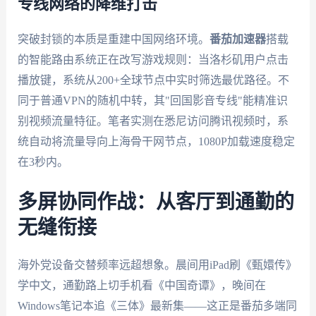
专线网络的降维打击
突破封锁的本质是重建中国网络环境。
番茄加速器
搭载
的智能路由系统正在改写游戏规则：当洛杉矶用户点击
播放键，系统从200+全球节点中实时筛选最优路径。不
同于普通VPN的随机中转，其"回国影音专线"能精准识
别视频流量特征。笔者实测在悉尼访问腾讯视频时，系
统自动将流量导向上海骨干网节点，1080P加载速度稳定
在3秒内。
多屏协同作战：从客厅到通勤的
无缝衔接
海外党设备交替频率远超想象。晨间用iPad刷《甄嬛传》
学中文，通勤路上切手机看《中国奇谭》，晚间在
Windows笔记本追《三体》最新集——这正是番茄多端同