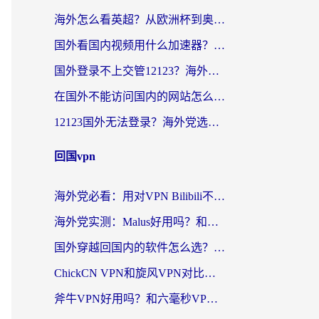
海外怎么看英超？从欧洲杯到奥运会，一份让你不卡壳的中文解说观看指南
国外看国内视频用什么加速器？留学生和海外华人的实用指南
国外登录不上交管12123？海外华人亲测有效的回国加速器选择指南
在国外不能访问国内的网站怎么办？海外党必看的无缝回国上网指南
12123国外无法登录？海外党选对回国加速器，轻松解决国内资源访问难题
回国vpn
海外党必看：用对VPN Bilibili不卡顿，英国玩国内游戏也丝滑——2026回国加速器选择指南
海外党实测：Malus好用吗？和雷霆哪个好？+ 3款热门加速器深度对比
国外穿越回国内的软件怎么选？3年海外党亲测实用指南，告别地域限制
ChickCN VPN和旋风VPN对比哪个回国效果更好？海外党实测回国内网神器指南
斧牛VPN好用吗？和六毫秒VPN对比哪个回国效果更好？海外党亲测实用指南