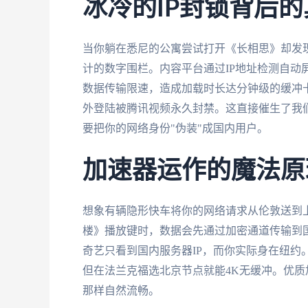
冰冷的IP封锁背后的
当你躺在悉尼的公寓尝试打开《长相思》却发现
计的数字围栏。内容平台通过IP地址检测自动
数据传输限速，造成加载时长达分钟级的缓冲
外登陆被腾讯视频永久封禁。这直接催生了我
要把你的网络身份"伪装"成国内用户。
加速器运作的魔法原
想象有辆隐形快车将你的网络请求从伦敦送到
楼》播放键时，数据会先通过加密通道传输到
奇艺只看到国内服务器IP，而你实际身在纽约
但在法兰克福选北京节点就能4K无缓冲。优质加
那样自然流畅。