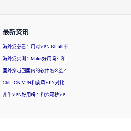
最新资讯
海外党必看：用对VPN Bilibili不卡顿，英国玩国内游戏也丝滑——2026回国加速器选择指南
海外党实测：Malus好用吗？和雷霆哪个好？+ 3款热门加速器深度对比
国外穿越回国内的软件怎么选？3年海外党亲测实用指南，告别地域限制
ChickCN VPN和旋风VPN对比哪个回国效果更好？海外党实测回国内网神器指南
斧牛VPN好用吗？和六毫秒VPN对比哪个回国效果更好？海外党亲测实用指南