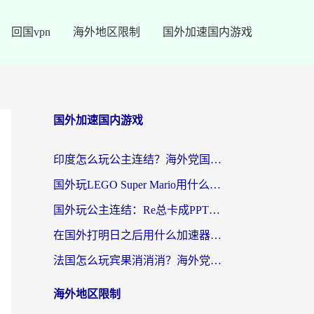
回国vpn
海外地区限制
国外加速国内游戏
国外加速国内游戏
印度怎么玩公主连结？海外党国服游戏加速终极指南（附仙境传说RO重生细胞优化技巧）
国外玩LEGO Super Mario用什么加速器？2026海外玩家亲测有效指南
国外玩公主连结：Re总卡成PPT？3步选对加速器，畅玩国服无压力
在国外打明日之后用什么加速器好一点？海外玩家亲测有效的国服游戏加速指南
法国怎么玩宾果消消消？海外党国服游戏加速器终极指南（附漫威召唤与合成解决办法）
海外地区限制