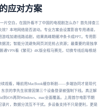
的应对方案
示一片空白，在国外看不了中国的电视剧怎么办？首先排查三
失效？本地网络是否波动。专业方案会设置影音专用通道，
游戏加速线路追剧，结果高峰期缓冲条卡成PPT。专用影
数据流；智能分流避免网页浏览抢占资源；最重要的是独享
用普通VPN看《繁花》4K版全程马赛克，切换专线后每根胡
继续观看，睡前用MacBook缓存新剧——多端协同才是现代
，东京的李先生就曾因第三个设备登录被强制下线。真正解
d到iOS再到Windows、mac全面覆盖。上周首尔电影节期
纪录片，数据分流互不干扰。多设备支持不只是便利，更是