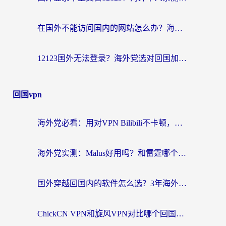
在国外不能访问国内的网站怎么办？海外党必看的无缝回国上网指南
12123国外无法登录？海外党选对回国加速器，轻松解决国内资源访问难题
回国vpn
海外党必看：用对VPN Bilibili不卡顿，英国玩国内游戏也丝滑——2026回国加速器选择指南
海外党实测：Malus好用吗？和雷霆哪个好？+ 3款热门加速器深度对比
国外穿越回国内的软件怎么选？3年海外党亲测实用指南，告别地域限制
ChickCN VPN和旋风VPN对比哪个回国效果更好？海外党实测回国内网神器指南