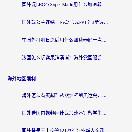
国外玩LEGO Super Mario用什么加速器？2026海外玩家亲测有效指南
国外玩公主连结：Re总卡成PPT？3步选对加速器，畅玩国服无压力
在国外打明日之后用什么加速器好一点？海外玩家亲测有效的国服游戏加速指南
法国怎么玩宾果消消消？海外党国服游戏加速器终极指南（附漫威召唤与合成解决办法）
海外地区限制
海外怎么看英超？从欧洲杯到奥运会，一份让你不卡壳的中文解说观看指南
国外看国内视频用什么加速器？留学生和海外华人的实用指南
国外登录不上交管12123？海外华人亲测有效的回国加速器选择指南