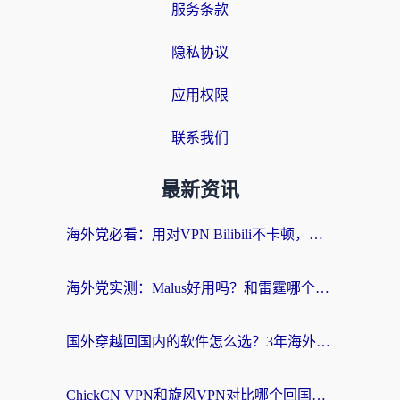
服务条款
隐私协议
应用权限
联系我们
最新资讯
海外党必看：用对VPN Bilibili不卡顿，英国玩国内游戏也丝滑——2026回国加速器选择指南
海外党实测：Malus好用吗？和雷霆哪个好？+ 3款热门加速器深度对比
国外穿越回国内的软件怎么选？3年海外党亲测实用指南，告别地域限制
ChickCN VPN和旋风VPN对比哪个回国效果更好？海外党实测回国内网神器指南