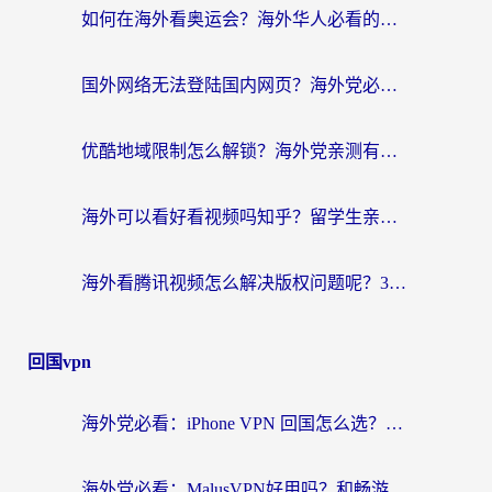
如何在海外看奥运会？海外华人必看的体育赛事直播终极指南
国外网络无法登陆国内网页？海外党必看：选对回国加速器实现无缝访问
优酷地域限制怎么解锁？海外党亲测有效的追剧自由指南
海外可以看好看视频吗知乎？留学生亲测有效的回国追剧解决方案
海外看腾讯视频怎么解决版权问题呢？3步让你轻松解锁国内影视自由
回国vpn
海外党必看：iPhone VPN 回国怎么选？一篇搞定无缝访问国内资源
海外党必看：MalusVPN好用吗？和畅游VPN对比哪个回国效果更好？附穿梭飞鱼神龟真实体验