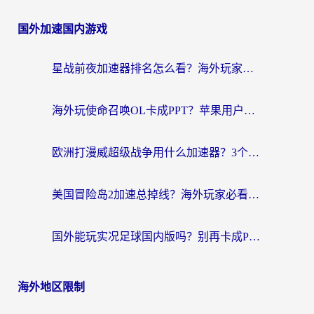
国外加速国内游戏
星战前夜加速器排名怎么看？海外玩家国服游戏畅玩终极指南（附欧洲玩跑跑我的起源解决方案）
海外玩使命召唤OL卡成PPT？苹果用户必看：使命召唤OL国外加速器下载苹果版指南
欧洲打漫威超级战争用什么加速器？3个海外游戏卡顿问题一次解决（附实测推荐）
美国冒险岛2加速总掉线？海外玩家必看的国服游戏加速器选择指南
国外能玩实况足球国内版吗？别再卡成PPT！海外党国服游戏加速全攻略
海外地区限制