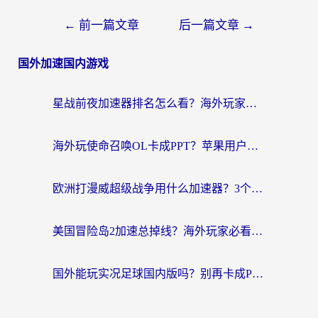
←
前一篇文章
后一篇文章
→
国外加速国内游戏
星战前夜加速器排名怎么看？海外玩家国服游戏畅玩终极指南（附欧洲玩跑跑我的起源解决方案）
海外玩使命召唤OL卡成PPT？苹果用户必看：使命召唤OL国外加速器下载苹果版指南
欧洲打漫威超级战争用什么加速器？3个海外游戏卡顿问题一次解决（附实测推荐）
美国冒险岛2加速总掉线？海外玩家必看的国服游戏加速器选择指南
国外能玩实况足球国内版吗？别再卡成PPT！海外党国服游戏加速全攻略