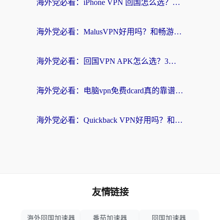
海外党必看：iPhone VPN 回国怎么选？一篇搞定无缝访问国内资源
海外党必看：MalusVPN好用吗？和畅游VPN对比哪个回国效果更好？附穿梭飞鱼神龟真实体验
海外党必看：回国VPN APK怎么选？3步教你无缝刷国内剧玩国服
海外党必看：电脑vpn免费dcard真的靠谱吗？教你选对回国加速器无缝访问国内资源
海外党必看：Quickback VPN好用吗？和小黑牛VPN对比哪个回国效果更好？附真实体验+避坑指南
友情链接
海外回国加速器
番茄加速器
回国加速器