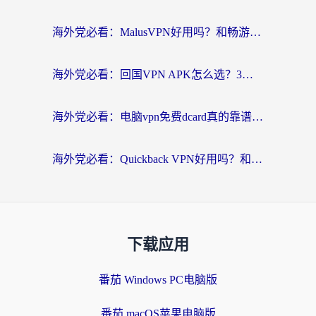
海外党必看：MalusVPN好用吗？和畅游VPN对比哪个回国效果更好？附穿梭飞鱼神龟真实体验
海外党必看：回国VPN APK怎么选？3步教你无缝刷国内剧玩国服
海外党必看：电脑vpn免费dcard真的靠谱吗？教你选对回国加速器无缝访问国内资源
海外党必看：Quickback VPN好用吗？和小黑牛VPN对比哪个回国效果更好？附真实体验+避坑指南
下载应用
番茄 Windows PC电脑版
番茄 macOS苹果电脑版