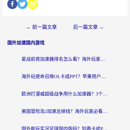
←
前一篇文章
后一篇文章
→
国外加速国内游戏
星战前夜加速器排名怎么看？海外玩家国服游戏畅玩终极指南（附欧洲玩跑跑我的起源解决方案）
海外玩使命召唤OL卡成PPT？苹果用户必看：使命召唤OL国外加速器下载苹果版指南
欧洲打漫威超级战争用什么加速器？3个海外游戏卡顿问题一次解决（附实测推荐）
美国冒险岛2加速总掉线？海外玩家必看的国服游戏加速器选择指南
国外能玩实况足球国内版吗？别再卡成PPT！海外党国服游戏加速全攻略