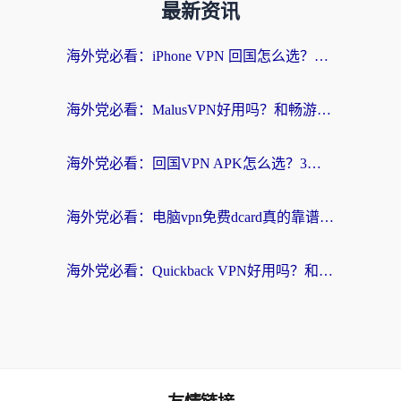
最新资讯
海外党必看：iPhone VPN 回国怎么选？一篇搞定无缝访问国内资源
海外党必看：MalusVPN好用吗？和畅游VPN对比哪个回国效果更好？附穿梭飞鱼神龟真实体验
海外党必看：回国VPN APK怎么选？3步教你无缝刷国内剧玩国服
海外党必看：电脑vpn免费dcard真的靠谱吗？教你选对回国加速器无缝访问国内资源
海外党必看：Quickback VPN好用吗？和小黑牛VPN对比哪个回国效果更好？附真实体验+避坑指南