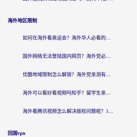
海外地区限制
如何在海外看奥运会？海外华人必看的体育赛事直播终极指南
国外网络无法登陆国内网页？海外党必看：选对回国加速器实现无缝访问
优酷地域限制怎么解锁？海外党亲测有效的追剧自由指南
海外可以看好看视频吗知乎？留学生亲测有效的回国追剧解决方案
海外看腾讯视频怎么解决版权问题呢？3步让你轻松解锁国内影视自由
回国vpn