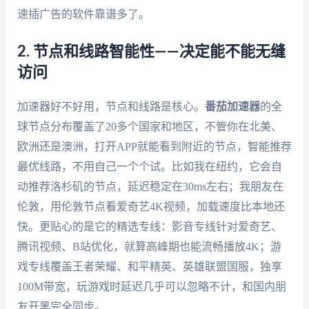
速插广告的软件靠谱多了。
2. 节点和线路智能性——决定能不能无缝
访问
加速器好不好用，节点和线路是核心。
番茄加速器
的全
球节点分布覆盖了20多个国家和地区，不管你在北美、
欧洲还是澳洲，打开APP就能看到附近的节点，智能推荐
最优线路，不用自己一个个试。比如我在纽约，它会自
动推荐洛杉矶的节点，延迟稳定在30ms左右；我朋友在
伦敦，用伦敦节点看爱奇艺4K视频，加载速度比本地还
快。更贴心的是它的精选专线：影音专线针对爱奇艺、
腾讯视频、B站优化，就算高峰期也能流畅播放4K；游
戏专线覆盖王者荣耀、和平精英、英雄联盟国服，独享
100M带宽，玩游戏时延迟几乎可以忽略不计，和国内朋
友开黑完全同步。