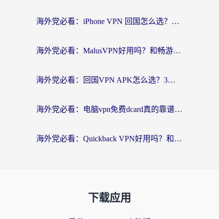
海外党必看：iPhone VPN 回国怎么选？一篇搞定无缝访问国内资源
海外党必看：MalusVPN好用吗？和畅游VPN对比哪个回国效果更好？附穿梭飞鱼神龟真实体验
海外党必看：回国VPN APK怎么选？3步教你无缝刷国内剧玩国服
海外党必看：电脑vpn免费dcard真的靠谱吗？教你选对回国加速器无缝访问国内资源
海外党必看：Quickback VPN好用吗？和小黑牛VPN对比哪个回国效果更好？附真实体验+避坑指南
下载应用