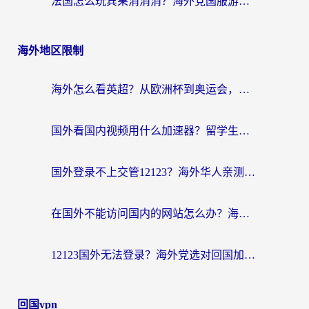
法国怎么玩宾果消消消？海外党国服游戏加速器终极指南（附漫威召唤与合成解决办法）
海外地区限制
海外怎么看英超？从欧洲杯到奥运会，一份让你不卡壳的中文解说观看指南
国外看国内视频用什么加速器？留学生和海外华人的实用指南
国外登录不上交管12123？海外华人亲测有效的回国加速器选择指南
在国外不能访问国内的网站怎么办？海外党必看的无缝回国上网指南
12123国外无法登录？海外党选对回国加速器，轻松解决国内资源访问难题
回国vpn