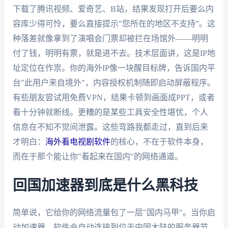
下载了腾讯视频、爱奇艺、B站，结果发现打开后要么内
容库少得可怜，要么直接提示"您所在的地区不支持"。这
种落差就像拿到了演唱会门票却被拦在场馆外——明明
付了钱，明明有票，就是进不去。技术层面讲，这是IP地
址定位在作祟。你的海外IP像一块醒目标牌，告诉国内平
台"此用户来自境外"，内容授权机制随即启动屏蔽程序。
有些朋友尝试用免费VPN，结果卡顿到画面成PPT，或者
看十分钟就断线。更糟的是某些工具安全性堪忧，个人
信息在不知不觉间泄露。这些弯路我都走过，直到后来
才明白：
海外看电视剧软件
的核心，不在于软件本身，
而在于那个能让你"看起来在国内"的网络通道。
回国加速器到底是什么黑科技
简单说，它给你的网络流量包了一层"国内马甲"。当你启
动加速器，软件会自动连接到位于中国大陆的服务器节