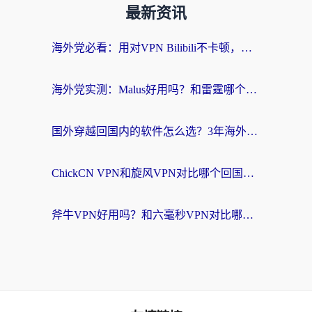
最新资讯
海外党必看：用对VPN Bilibili不卡顿，英国玩国内游戏也丝滑——2026回国加速器选择指南
海外党实测：Malus好用吗？和雷霆哪个好？+ 3款热门加速器深度对比
国外穿越回国内的软件怎么选？3年海外党亲测实用指南，告别地域限制
ChickCN VPN和旋风VPN对比哪个回国效果更好？海外党实测回国内网神器指南
斧牛VPN好用吗？和六毫秒VPN对比哪个回国效果更好？海外党亲测实用指南