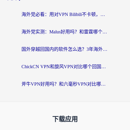
海外党必看：用对VPN Bilibili不卡顿，英国玩国内游戏也丝滑——2026回国加速器选择指南
海外党实测：Malus好用吗？和雷霆哪个好？+ 3款热门加速器深度对比
国外穿越回国内的软件怎么选？3年海外党亲测实用指南，告别地域限制
ChickCN VPN和旋风VPN对比哪个回国效果更好？海外党实测回国内网神器指南
斧牛VPN好用吗？和六毫秒VPN对比哪个回国效果更好？海外党亲测实用指南
下载应用