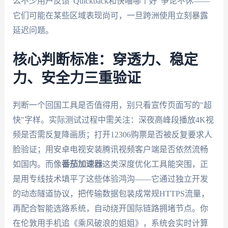
么不少用户反馈“Quickback和快喵哪个好”争论不休——
它们可能在某些区域表现尚可，一旦跨洲使用立刻暴露
延迟问题。
核心判断标准：穿透力、稳定
力、安全力三重验证
判断一个回国工具是否值得用，别只看宣传页面写的"超
快"字样。实际测试过程中需关注：深夜高峰段播放4K视
频是否需反复降画质；打开12306购票是否被反复要求人
脸验证；用安卓电视安装腾讯视频客户端是否依然流畅
如国内。而像
番茄加速器
这类深度优化工具能突围，正
是用专线技术填平了这些体验鸿沟——它通过独立开发
的动态隧道协议，把传输数据包装成常规HTTPS流量，
再配合智能选路系统，自动绕开国际链路拥堵节点。你
在伦敦用手机追《乘风破浪的姐姐》，系统会实时计算