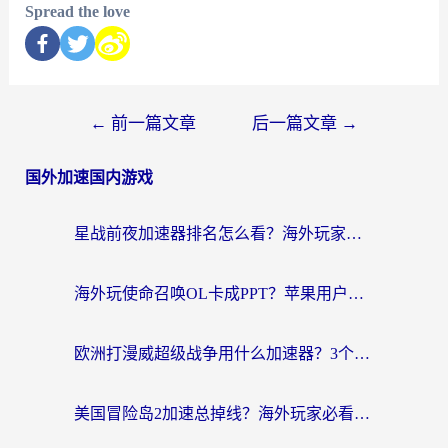
Spread the love
←
前一篇文章
后一篇文章
→
国外加速国内游戏
星战前夜加速器排名怎么看？海外玩家国服游戏畅玩终极指南（附欧洲玩跑跑我的起源解决方案）
海外玩使命召唤OL卡成PPT？苹果用户必看：使命召唤OL国外加速器下载苹果版指南
欧洲打漫威超级战争用什么加速器？3个海外游戏卡顿问题一次解决（附实测推荐）
美国冒险岛2加速总掉线？海外玩家必看的国服游戏加速器选择指南