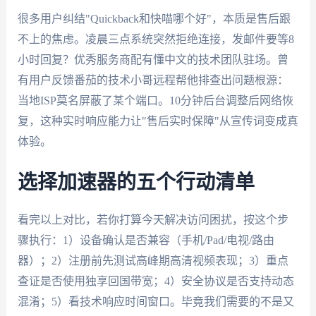
很多用户纠结"Quickback和快喵哪个好"，本质是售后跟
不上的焦虑。凌晨三点系统突然拒绝连接，发邮件要等8
小时回复？优秀服务商配有懂中文的技术团队驻场。曾
有用户反馈番茄的技术小哥远程帮他排查出问题根源：
当地ISP莫名屏蔽了某个端口。10分钟后台调整后网络恢
复，这种实时响应能力让"售后实时保障"从宣传词变成真
体验。
选择加速器的五个行动清单
看完以上对比，若你打算今天解决访问困扰，按这个步
骤执行：1）设备确认是否兼容（手机/Pad/电视/路由
器）；2）注册前先测试高峰期高清视频表现；3）重点
查证是否使用独享回国带宽；4）安全协议是否支持动态
混淆；5）看技术响应时间窗口。毕竟我们需要的不是又