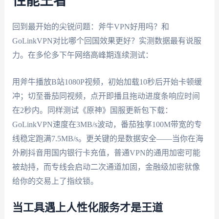
性能王者
回到最开始的尖锐问题：斧牛VPN好用吗？和
GoLinkVPN对比哪个回国效果更好？实测数据最有说服
力。在多伦多下午网络高峰期连续测试：
用斧牛播放B站1080P视频，初始加载10秒后开始卡顿缓
冲；切至番茄同视频，点开即播且拖动进度条响应时间
在2秒内。同样测试《原神》国服更新包下载：
GoLinkVPN速度在3MB/s波动，番茄独享100M带宽的专
线稳定跑满7.5MB/s。更关键的是数据安全——当你在海
外刷抖音用国内银行卡充值，普通VPN的通用加密可能
被劫持，而专线会启动二次通道加固，金融级加密就像
给你的交易上了指纹锁。
当工具遇上人性化服务才是王道