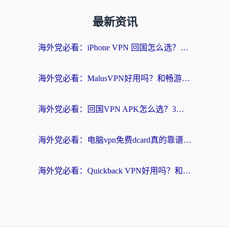
最新资讯
海外党必看：iPhone VPN 回国怎么选？一篇搞定无缝访问国内资源
海外党必看：MalusVPN好用吗？和畅游VPN对比哪个回国效果更好？附穿梭飞鱼神龟真实体验
海外党必看：回国VPN APK怎么选？3步教你无缝刷国内剧玩国服
海外党必看：电脑vpn免费dcard真的靠谱吗？教你选对回国加速器无缝访问国内资源
海外党必看：Quickback VPN好用吗？和小黑牛VPN对比哪个回国效果更好？附真实体验+避坑指南