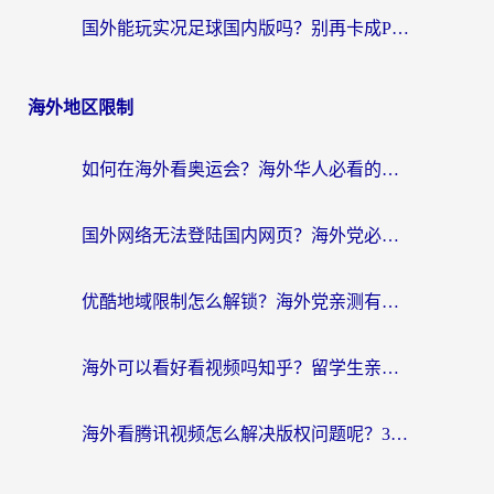
国外能玩实况足球国内版吗？别再卡成PPT！海外党国服游戏加速全攻略
海外地区限制
如何在海外看奥运会？海外华人必看的体育赛事直播终极指南
国外网络无法登陆国内网页？海外党必看：选对回国加速器实现无缝访问
优酷地域限制怎么解锁？海外党亲测有效的追剧自由指南
海外可以看好看视频吗知乎？留学生亲测有效的回国追剧解决方案
海外看腾讯视频怎么解决版权问题呢？3步让你轻松解锁国内影视自由