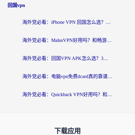
回国vpn
海外党必看：iPhone VPN 回国怎么选？一篇搞定无缝访问国内资源
海外党必看：MalusVPN好用吗？和畅游VPN对比哪个回国效果更好？附穿梭飞鱼神龟真实体验
海外党必看：回国VPN APK怎么选？3步教你无缝刷国内剧玩国服
海外党必看：电脑vpn免费dcard真的靠谱吗？教你选对回国加速器无缝访问国内资源
海外党必看：Quickback VPN好用吗？和小黑牛VPN对比哪个回国效果更好？附真实体验+避坑指南
下载应用