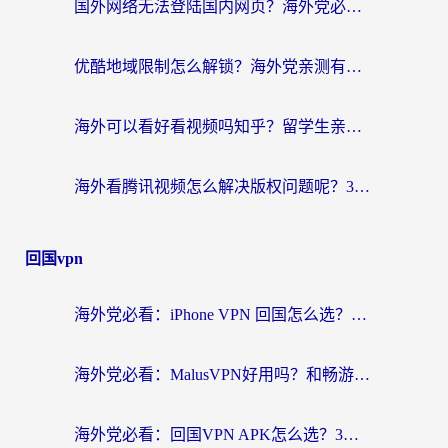
国外网络无法登陆国内网页？海外党必看：选对回国加速器实现无缝访问
优酷地域限制怎么解锁？海外党亲测有效的追剧自由指南
海外可以看好看视频吗知乎？留学生亲测有效的回国追剧解决方案
海外看腾讯视频怎么解决版权问题呢？3步让你轻松解锁国内影视自由
回国vpn
海外党必看：iPhone VPN 回国怎么选？一篇搞定无缝访问国内资源
海外党必看：MalusVPN好用吗？和畅游VPN对比哪个回国效果更好？附穿梭飞鱼神龟真实体验
海外党必看：回国VPN APK怎么选？3步教你无缝刷国内剧玩国服