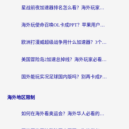
星战前夜加速器排名怎么看？海外玩家国服游戏畅玩终极指南（附欧洲玩跑跑我的起源解决方案）
海外玩使命召唤OL卡成PPT？苹果用户必看：使命召唤OL国外加速器下载苹果版指南
欧洲打漫威超级战争用什么加速器？3个海外游戏卡顿问题一次解决（附实测推荐）
美国冒险岛2加速总掉线？海外玩家必看的国服游戏加速器选择指南
国外能玩实况足球国内版吗？别再卡成PPT！海外党国服游戏加速全攻略
海外地区限制
如何在海外看奥运会？海外华人必看的体育赛事直播终极指南