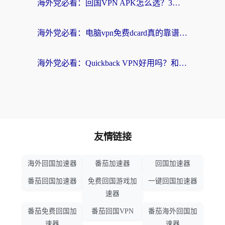
海外党必看：回国VPN APK怎么选？3步教你无缝刷国内剧玩国服
海外党必看：电脑vpn免费dcard真的靠谱吗？教你选对回国加速器无缝访问国内资源
海外党必看：Quickback VPN好用吗？和小黑牛VPN对比哪个回国效果更好？附真实体验+避坑指南
友情链接
海外回国加速器
番茄加速器
回国加速器
番茄回国加速器
免费回国游戏加
一键回国加速器
速器
番茄免费回国加
番茄回国VPN
番茄海外回国加
速器
速器