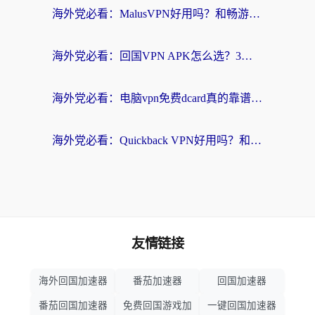
海外党必看：MalusVPN好用吗？和畅游VPN对比哪个回国效果更好？附穿梭飞鱼神龟真实体验
海外党必看：回国VPN APK怎么选？3步教你无缝刷国内剧玩国服
海外党必看：电脑vpn免费dcard真的靠谱吗？教你选对回国加速器无缝访问国内资源
海外党必看：Quickback VPN好用吗？和小黑牛VPN对比哪个回国效果更好？附真实体验+避坑指南
友情链接
海外回国加速器
番茄加速器
回国加速器
番茄回国加速器
免费回国游戏加
一键回国加速器