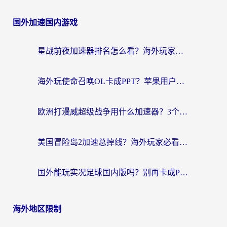
国外加速国内游戏
星战前夜加速器排名怎么看？海外玩家国服游戏畅玩终极指南（附欧洲玩跑跑我的起源解决方案）
海外玩使命召唤OL卡成PPT？苹果用户必看：使命召唤OL国外加速器下载苹果版指南
欧洲打漫威超级战争用什么加速器？3个海外游戏卡顿问题一次解决（附实测推荐）
美国冒险岛2加速总掉线？海外玩家必看的国服游戏加速器选择指南
国外能玩实况足球国内版吗？别再卡成PPT！海外党国服游戏加速全攻略
海外地区限制