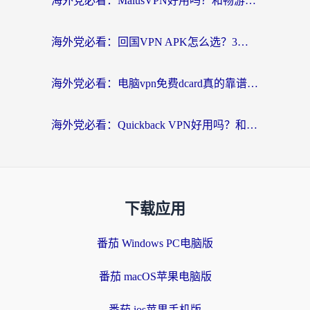
海外党必看：MalusVPN好用吗？和畅游VPN对比哪个回国效果更好？附穿梭飞鱼神龟真实体验
海外党必看：回国VPN APK怎么选？3步教你无缝刷国内剧玩国服
海外党必看：电脑vpn免费dcard真的靠谱吗？教你选对回国加速器无缝访问国内资源
海外党必看：Quickback VPN好用吗？和小黑牛VPN对比哪个回国效果更好？附真实体验+避坑指南
下载应用
番茄 Windows PC电脑版
番茄 macOS苹果电脑版
番茄 ios苹果手机版