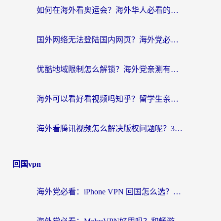
如何在海外看奥运会？海外华人必看的体育赛事直播终极指南
国外网络无法登陆国内网页？海外党必看：选对回国加速器实现无缝访问
优酷地域限制怎么解锁？海外党亲测有效的追剧自由指南
海外可以看好看视频吗知乎？留学生亲测有效的回国追剧解决方案
海外看腾讯视频怎么解决版权问题呢？3步让你轻松解锁国内影视自由
回国vpn
海外党必看：iPhone VPN 回国怎么选？一篇搞定无缝访问国内资源