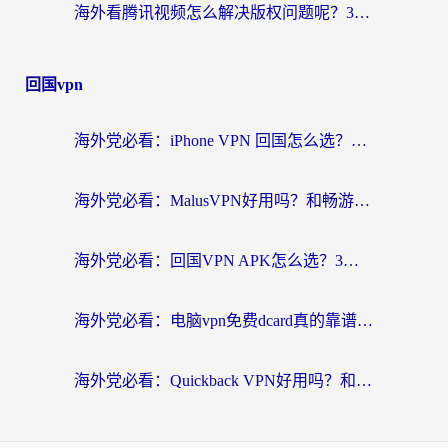
海外看腾讯视频怎么解决版权问题呢？3步让你轻松解锁国内影视自由
回国vpn
海外党必看：iPhone VPN 回国怎么选？一篇搞定无缝访问国内资源
海外党必看：MalusVPN好用吗？和畅游VPN对比哪个回国效果更好？附穿梭飞鱼神龟真实体验
海外党必看：回国VPN APK怎么选？3步教你无缝刷国内剧玩国服
海外党必看：电脑vpn免费dcard真的靠谱吗？教你选对回国加速器无缝访问国内资源
海外党必看：Quickback VPN好用吗？和小黑牛VPN对比哪个回国效果更好？附真实体验+避坑指南