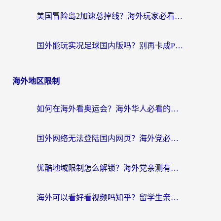
美国冒险岛2加速总掉线？海外玩家必看的国服游戏加速器选择指南
国外能玩实况足球国内版吗？别再卡成PPT！海外党国服游戏加速全攻略
海外地区限制
如何在海外看奥运会？海外华人必看的体育赛事直播终极指南
国外网络无法登陆国内网页？海外党必看：选对回国加速器实现无缝访问
优酷地域限制怎么解锁？海外党亲测有效的追剧自由指南
海外可以看好看视频吗知乎？留学生亲测有效的回国追剧解决方案