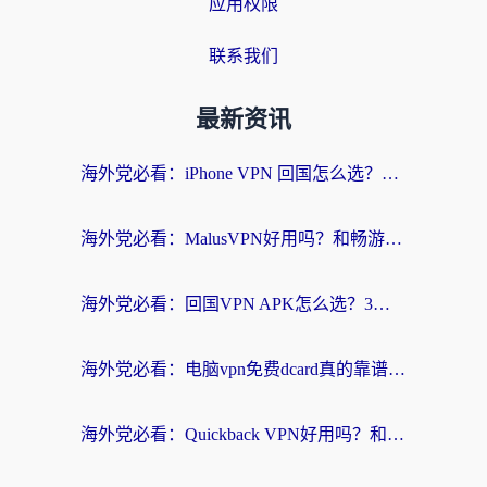
应用权限
联系我们
最新资讯
海外党必看：iPhone VPN 回国怎么选？一篇搞定无缝访问国内资源
海外党必看：MalusVPN好用吗？和畅游VPN对比哪个回国效果更好？附穿梭飞鱼神龟真实体验
海外党必看：回国VPN APK怎么选？3步教你无缝刷国内剧玩国服
海外党必看：电脑vpn免费dcard真的靠谱吗？教你选对回国加速器无缝访问国内资源
海外党必看：Quickback VPN好用吗？和小黑牛VPN对比哪个回国效果更好？附真实体验+避坑指南