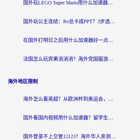
国外玩LEGO Super Mario用什么加速器？2026海外玩家亲测有效指南
国外玩公主连结：Re总卡成PPT？3步选对加速器，畅玩国服无压力
在国外打明日之后用什么加速器好一点？海外玩家亲测有效的国服游戏加速指南
法国怎么玩宾果消消消？海外党国服游戏加速器终极指南（附漫威召唤与合成解决办法）
海外地区限制
海外怎么看英超？从欧洲杯到奥运会，一份让你不卡壳的中文解说观看指南
国外看国内视频用什么加速器？留学生和海外华人的实用指南
国外登录不上交管12123？海外华人亲测有效的回国加速器选择指南