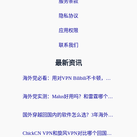
服务条款
隐私协议
应用权限
联系我们
最新资讯
海外党必看：用对VPN Bilibili不卡顿，英国玩国内游戏也丝滑——2026回国加速器选择指南
海外党实测：Malus好用吗？和雷霆哪个好？+ 3款热门加速器深度对比
国外穿越回国内的软件怎么选？3年海外党亲测实用指南，告别地域限制
ChickCN VPN和旋风VPN对比哪个回国效果更好？海外党实测回国内网神器指南