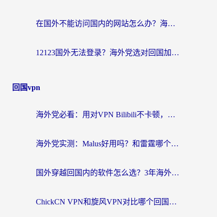
在国外不能访问国内的网站怎么办？海外党必看的无缝回国上网指南
12123国外无法登录？海外党选对回国加速器，轻松解决国内资源访问难题
回国vpn
海外党必看：用对VPN Bilibili不卡顿，英国玩国内游戏也丝滑——2026回国加速器选择指南
海外党实测：Malus好用吗？和雷霆哪个好？+ 3款热门加速器深度对比
国外穿越回国内的软件怎么选？3年海外党亲测实用指南，告别地域限制
ChickCN VPN和旋风VPN对比哪个回国效果更好？海外党实测回国内网神器指南