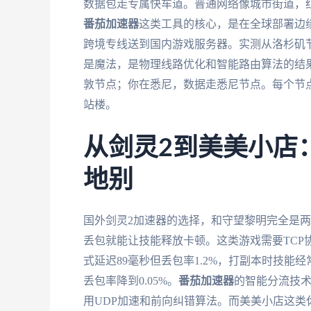
数据包走专属快车道。普通网络像城市街道，
番茄加速器
这类工具的核心，是在全球部署边
跨境专线送到国内游戏服务器。实测从洛杉矶节
是魔法，是物理线路优化和智能路由算法的结
敦节点；你在悉尼，数据走悉尼节点。每个节
站楼。
从剑灵2到美美小店
地别
国外剑灵2加速器的选择，和守望黎明完全是两个
丢包就能让技能释放卡顿。这类游戏需要TCP
式延迟89毫秒但丢包率1.2%，打副本时技能
丢包率降到0.05%。
番茄加速器
的智能分流技术
用UDP加速和前向纠错算法。而美美小店这