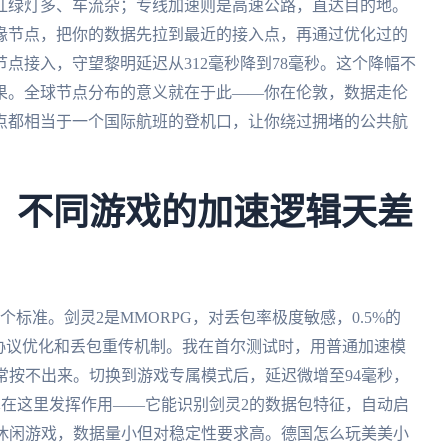
红绿灯多、车流杂；专线加速则是高速公路，直达目的地。
缘节点，把你的数据先拉到最近的接入点，再通过优化过的
点接入，守望黎明延迟从312毫秒降到78毫秒。这个降幅不
果。全球节点分布的意义就在于此——你在伦敦，数据走伦
点都相当于一个国际航班的登机口，让你绕过拥堵的公共航
：不同游戏的加速逻辑天差
标准。剑灵2是MMORPG，对丢包率极度敏感，0.5%的
协议优化和丢包重传机制。我在首尔测试时，用普通加速模
经常按不出来。切换到游戏专属模式后，延迟微增至94毫秒，
在这里发挥作用——它能识别剑灵2的数据包特征，自动启
类休闲游戏，数据量小但对稳定性要求高。德国怎么玩美美小