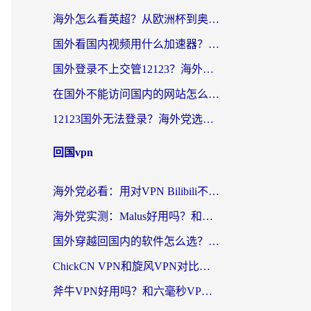
海外怎么看英超？从欧洲杯到奥运会，一份让你不卡壳的中文解说观看指南
国外看国内视频用什么加速器？留学生和海外华人的实用指南
国外登录不上交管12123？海外华人亲测有效的回国加速器选择指南
在国外不能访问国内的网站怎么办？海外党必看的无缝回国上网指南
12123国外无法登录？海外党选对回国加速器，轻松解决国内资源访问难题
回国vpn
海外党必看：用对VPN Bilibili不卡顿，英国玩国内游戏也丝滑——2026回国加速器选择指南
海外党实测：Malus好用吗？和雷霆哪个好？+ 3款热门加速器深度对比
国外穿越回国内的软件怎么选？3年海外党亲测实用指南，告别地域限制
ChickCN VPN和旋风VPN对比哪个回国效果更好？海外党实测回国内网神器指南
斧牛VPN好用吗？和六毫秒VPN对比哪个回国效果更好？海外党亲测实用指南