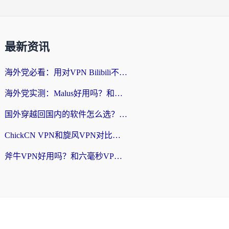
最新资讯
海外党必看：用对VPN Bilibili不卡顿，英国玩国内游戏也丝滑——2026回国加速器选择指南
海外党实测：Malus好用吗？和雷霆哪个好？+ 3款热门加速器深度对比
国外穿越回国内的软件怎么选？3年海外党亲测实用指南，告别地域限制
ChickCN VPN和旋风VPN对比哪个回国效果更好？海外党实测回国内网神器指南
斧牛VPN好用吗？和六毫秒VPN对比哪个回国效果更好？海外党亲测实用指南