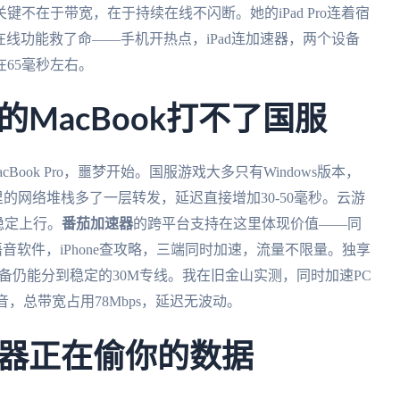
不在于带宽，在于持续在线不闪断。她的iPad Pro连着宿
在线功能救了命——手机开热点，iPad连加速器，两个设备
65毫秒左右。
MacBook打不了国服
acBook Pro，噩梦开始。国服游戏大多只有Windows版本，
的网络堆栈多了一层转发，延迟直接增加30-50毫秒。云游
s稳定上行。
番茄加速器
的跨平台支持在这里体现价值——同
k开语音软件，iPhone查攻略，三端同时加速，流量不限量。独享
备仍能分到稳定的30M专线。我在旧金山实测，同时加速PC
d语音，总带宽占用78Mbps，延迟无波动。
器正在偷你的数据