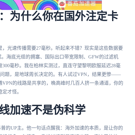
：为什么你在国外注定卡
里，光速传播需要27毫秒。听起来不错？现实是这些数据要
延迟。海底光缆的拥塞、国际出口带宽限制、GFW的过滤机
300毫秒。我在柏林实测过，直连守望黎明欧服延迟28毫
的问题，是地球周长决定的。有人试过VPN，结果更惨——
通VPN的线路是共享的，晚高峰时几百人挤一条通道，你的
稳定才怪。
线加速不是伪科学
术科普的UP主。他一句话点醒我：海外加速的本质，是让你的