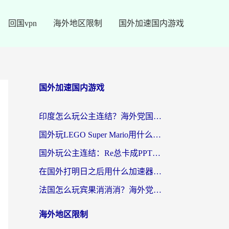
回国vpn
海外地区限制
国外加速国内游戏
国外加速国内游戏
印度怎么玩公主连结？海外党国服游戏加速终极指南（附仙境传说RO重生细胞优化技巧）
国外玩LEGO Super Mario用什么加速器？2026海外玩家亲测有效指南
国外玩公主连结：Re总卡成PPT？3步选对加速器，畅玩国服无压力
在国外打明日之后用什么加速器好一点？海外玩家亲测有效的国服游戏加速指南
法国怎么玩宾果消消消？海外党国服游戏加速器终极指南（附漫威召唤与合成解决办法）
海外地区限制