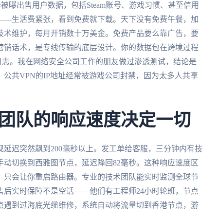
器被曝出售用户数据，包括Steam账号、游戏习惯、甚至信用
——生活费紧张，看到免费就下载。天下没有免费午餐，加
技术维护，每月开销数十万美金。免费产品要么靠广告，要
营销话术，是专线传输的底层设计。你的数据包在跨境过程
任何日志。我在网络安全公司工作的朋友做过渗透测试，结论是
公共VPN的IP地址经常被游戏公司封禁，因为太多人共享
团队的响应速度决定一切
延迟突然飙到200毫秒以上。发工单给客服，三分钟内有技
手动切换到西雅图节点，延迟降回82毫秒。这种响应速度区
，只会让你重启路由器。专业的技术团队能实时监测全球节
售后实时保障不是空话——他们有工程师24小时轮班，节点
节点遇到过海底光缆维修，系统自动将流量切到香港节点，游