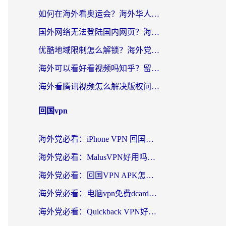
如何在海外看奥运会？海外华人必看的体育赛事直播终极指南
国外网络无法登陆国内网页？海外党必看：选对回国加速器实现无缝访问
优酷地域限制怎么解锁？海外党亲测有效的追剧自由指南
海外可以看好看视频吗知乎？留学生亲测有效的回国追剧解决方案
海外看腾讯视频怎么解决版权问题呢？3步让你轻松解锁国内影视自由
回国vpn
海外党必看：iPhone VPN 回国怎么选？一篇搞定无缝访问国内资源
海外党必看：MalusVPN好用吗？和畅游VPN对比哪个回国效果更好？附穿梭飞鱼神龟真实体验
海外党必看：回国VPN APK怎么选？3步教你无缝刷国内剧玩国服
海外党必看：电脑vpn免费dcard真的靠谱吗？教你选对回国加速器无缝访问国内资源
海外党必看：Quickback VPN好用吗？和小黑牛VPN对比哪个回国效果更好？附真实体验+避坑指南