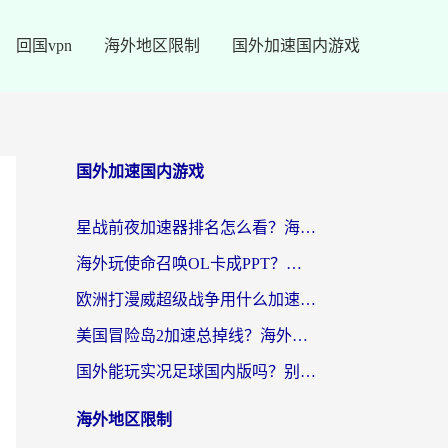
回国vpn
海外地区限制
国外加速国内游戏
国外加速国内游戏
星战前夜加速器排名怎么看？海外玩家国服游戏畅玩终极指南（附欧洲玩跑跑我的起源解决方案）
海外玩使命召唤OL卡成PPT？苹果用户必看：使命召唤OL国外加速器下载苹果版指南
欧洲打漫威超级战争用什么加速器？3个海外游戏卡顿问题一次解决（附实测推荐）
美国冒险岛2加速总掉线？海外玩家必看的国服游戏加速器选择指南
国外能玩实况足球国内版吗？别再卡成PPT！海外党国服游戏加速全攻略
海外地区限制