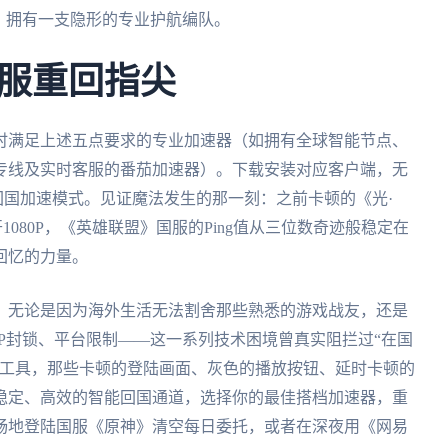
，拥有一支隐形的专业护航编队。
服重回指尖
时满足上述五点要求的专业加速器（如拥有全球智能节点、
专线及实时客服的番茄加速器）。下载安装对应客户端，无
回国加速模式。见证魔法发生的那一刻：之前卡顿的《光·
080P，《英雄联盟》国服的Ping值从三位数奇迹般稳定在
回忆的力量。
。无论是因为海外生活无法割舍那些熟悉的游戏战友，还是
P封锁、平台限制——这一系列技术困境曾真实阻拦过“在国
能工具，那些卡顿的登陆画面、灰色的播放按钮、延时卡顿的
稳定、高效的智能回国通道，选择你的最佳搭档加速器，重
畅地登陆国服《原神》清空每日委托，或者在深夜用《网易