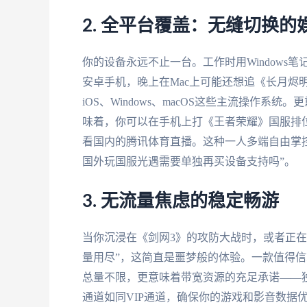
2. 全平台覆盖：无缝切换的
你的设备永远不止一台。工作时用Windows笔记
安卓手机，晚上在Mac上可能还想追《长月烬明
iOS、Windows、macOS这些主流操作
味着，你可以在手机上打《王者荣耀》国服排
看国内的腾讯体育直播。这种一人多端自由掌
国外玩国服光遇需要单独再买设备支持吗”。
3. 无流量焦虑的稳定畅游
当你沉浸在《剑网3》的攻防大战时，或者正
量用尽”，这简直是噩梦般的体验。一款值得
总量不限，更意味着带宽资源的充足承诺——独
通道如同VIP通道，确保你的游戏和影音数据