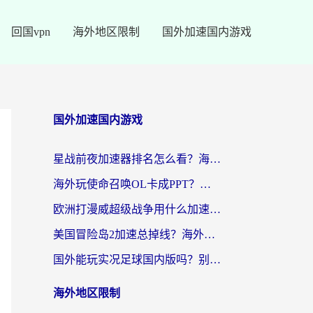
回国vpn
海外地区限制
国外加速国内游戏
国外加速国内游戏
星战前夜加速器排名怎么看？海外玩家国服游戏畅玩终极指南（附欧洲玩跑跑我的起源解决方案）
海外玩使命召唤OL卡成PPT？苹果用户必看：使命召唤OL国外加速器下载苹果版指南
欧洲打漫威超级战争用什么加速器？3个海外游戏卡顿问题一次解决（附实测推荐）
美国冒险岛2加速总掉线？海外玩家必看的国服游戏加速器选择指南
国外能玩实况足球国内版吗？别再卡成PPT！海外党国服游戏加速全攻略
海外地区限制