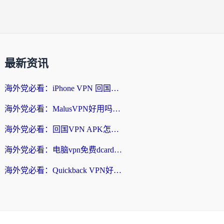
最新资讯
海外党必看：iPhone VPN 回国怎么选？一篇搞定无缝访问国内资源
海外党必看：MalusVPN好用吗？和畅游VPN对比哪个回国效果更好？附穿梭飞鱼神龟真实体验
海外党必看：回国VPN APK怎么选？3步教你无缝刷国内剧玩国服
海外党必看：电脑vpn免费dcard真的靠谱吗？教你选对回国加速器无缝访问国内资源
海外党必看：Quickback VPN好用吗？和小黑牛VPN对比哪个回国效果更好？附真实体验+避坑指南