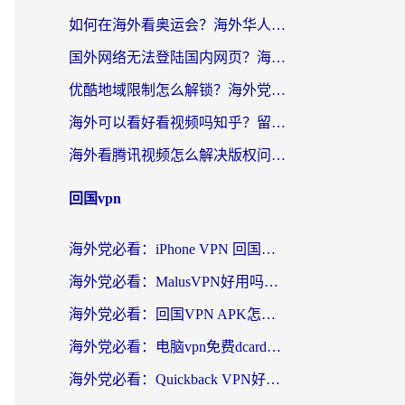
如何在海外看奥运会？海外华人必看的体育赛事直播终极指南
国外网络无法登陆国内网页？海外党必看：选对回国加速器实现无缝访问
优酷地域限制怎么解锁？海外党亲测有效的追剧自由指南
海外可以看好看视频吗知乎？留学生亲测有效的回国追剧解决方案
海外看腾讯视频怎么解决版权问题呢？3步让你轻松解锁国内影视自由
回国vpn
海外党必看：iPhone VPN 回国怎么选？一篇搞定无缝访问国内资源
海外党必看：MalusVPN好用吗？和畅游VPN对比哪个回国效果更好？附穿梭飞鱼神龟真实体验
海外党必看：回国VPN APK怎么选？3步教你无缝刷国内剧玩国服
海外党必看：电脑vpn免费dcard真的靠谱吗？教你选对回国加速器无缝访问国内资源
海外党必看：Quickback VPN好用吗？和小黑牛VPN对比哪个回国效果更好？附真实体验+避坑指南