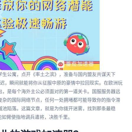
学生公寓，点开《率土之滨》，准备与国内盟友共谋天下
的延迟，瞬间就能将你从征服中原的豪情中拉回现实。在欧洲玩
包，是每个海外主公必须面对的第一道关卡。国服服务器远
复杂的国际网络节点，任何一处拥堵都可能导致你的指令滞
城池陷落。这篇文章，就是为你拨开迷雾，找到那条最稳
能如臂使指地调兵遣将，决胜千里。