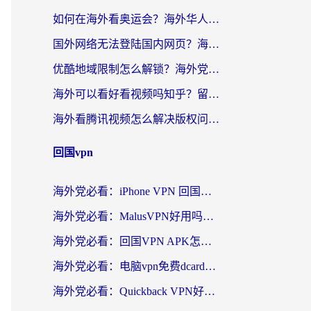
如何在海外看奥运会？海外华人必看的体育赛事直播终极指南
国外网络无法登陆国内网页？海外党必看：选对回国加速器实现无缝访问
优酷地域限制怎么解锁？海外党亲测有效的追剧自由指南
海外可以看好看视频吗知乎？留学生亲测有效的回国追剧解决方案
海外看腾讯视频怎么解决版权问题呢？3步让你轻松解锁国内影视自由
回国vpn
海外党必看：iPhone VPN 回国怎么选？一篇搞定无缝访问国内资源
海外党必看：MalusVPN好用吗？和畅游VPN对比哪个回国效果更好？附穿梭飞鱼神龟真实体验
海外党必看：回国VPN APK怎么选？3步教你无缝刷国内剧玩国服
海外党必看：电脑vpn免费dcard真的靠谱吗？教你选对回国加速器无缝访问国内资源
海外党必看：Quickback VPN好用吗？和小黑牛VPN对比哪个回国效果更好？附真实体验+避坑指南