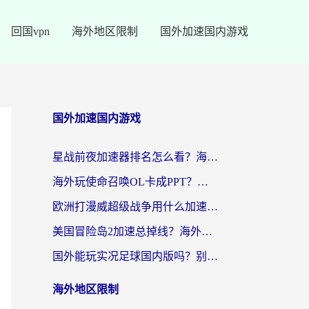
回国vpn
海外地区限制
国外加速国内游戏
国外加速国内游戏
星战前夜加速器排名怎么看？海外玩家国服游戏畅玩终极指南（附欧洲玩跑跑我的起源解决方案）
海外玩使命召唤OL卡成PPT？苹果用户必看：使命召唤OL国外加速器下载苹果版指南
欧洲打漫威超级战争用什么加速器？3个海外游戏卡顿问题一次解决（附实测推荐）
美国冒险岛2加速总掉线？海外玩家必看的国服游戏加速器选择指南
国外能玩实况足球国内版吗？别再卡成PPT！海外党国服游戏加速全攻略
海外地区限制