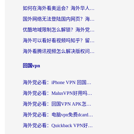
如何在海外看奥运会？海外华人必看的体育赛事直播终极指南
国外网络无法登陆国内网页？海外党必看：选对回国加速器实现无缝访问
优酷地域限制怎么解锁？海外党亲测有效的追剧自由指南
海外可以看好看视频吗知乎？留学生亲测有效的回国追剧解决方案
海外看腾讯视频怎么解决版权问题呢？3步让你轻松解锁国内影视自由
回国vpn
海外党必看：iPhone VPN 回国怎么选？一篇搞定无缝访问国内资源
海外党必看：MalusVPN好用吗？和畅游VPN对比哪个回国效果更好？附穿梭飞鱼神龟真实体验
海外党必看：回国VPN APK怎么选？3步教你无缝刷国内剧玩国服
海外党必看：电脑vpn免费dcard真的靠谱吗？教你选对回国加速器无缝访问国内资源
海外党必看：Quickback VPN好用吗？和小黑牛VPN对比哪个回国效果更好？附真实体验+避坑指南