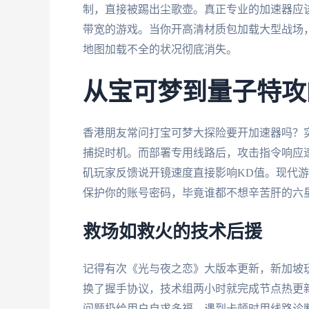
制，直接被踢出尘歌壶。真正专业的加速器应
带宽的游戏。当你开高清材质包加载大型战场，专
地图加载不全的状况彻底消失。
从宝可梦到量子特攻
香港朋友常问打宝可梦大探险要开加速器吗？实
捕捉时机。而部署专用线路后，攻击指令响应速
矶玩家反馈说开镜速度直接影响KD值。现代游
保护你的账号密码，毕竟谁都不想辛苦肝的六
救场如救火的技术后援
记得有次《光与夜之恋》大版本更新，新加坡
换了握手协议，技术组两小时就完成节点热更
问题扔给用户自求多福。遇到卡顿时用线路诊