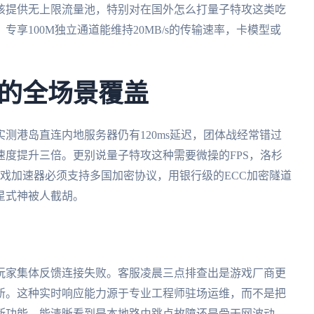
该提供无上限流量池，特别对在国外怎么打量子特攻这类吃
享100M独立通道能维持20MB/s的传输速率，卡模型或
的全场景覆盖
测港岛直连内地服务器仍有120ms延迟，团体战经常错过
度提升三倍。更别说量子特攻这种需要微操的FPS，洛杉
戏加速器必须支持多国加密协议，用银行级的ECC加密隧道
星式神被人截胡。
玩家集体反馈连接失败。客服凌晨三点排查出是游戏厂商更
新。这种实时响应能力源于专业工程师驻场运维，而不是把
断功能，能清晰看到是本地路由跳点故障还是骨干网波动，