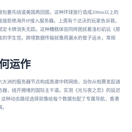
包要先绕道美国再回国，这种环球旅行造成200ms以上的
接拒绝海外IP接入服务器。上周有个达沃的玩家告诉我，
限定卡牌消失无踪。这种糟糕体验同样困扰着洛杉矶玩《原
攻的学生党。跨境数据传输就像用漏水的管子运水，常规
何运作
六大洲的服务器节点构成高速中转网络，当你从帕赛发起请
务器，绕开拥堵的国际主干道。实测《光与夜之恋》的延迟
半拍。这种动态路径选择就像给每个数据包配了专属导航，香港
解。