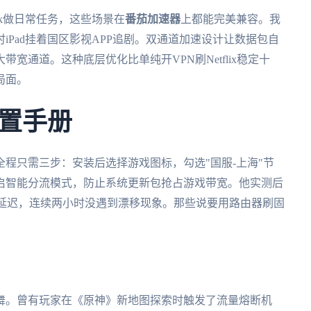
ok做日常任务，这些场景在
番茄加速器
上都能完美兼容。我
Pad挂着国区影视APP追剧。双通道加速设计让数据包自
宽通道。这种底层优化比单纯开VPN刷Netflix稳定十
局面。
置手册
程只需三步：安装后选择游戏图标，勾选"国服-上海"节
启智能分流模式，防止系统更新包抢占游戏带宽。他实测后
s延迟，连续两小时没遇到漂移现象。那些说要用路由器刷固
舞。曾有玩家在《原神》新地图探索时触发了流量熔断机