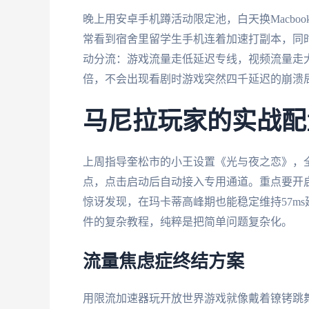
晚上用安卓手机蹲活动限定池，白天换Macbo
常看到宿舍里留学生手机连着加速打副本，同时i
动分流：游戏流量走低延迟专线，视频流量走大带
倍，不会出现看剧时游戏突然四千延迟的崩溃
马尼拉玩家的实战配
上周指导奎松市的小王设置《光与夜之恋》，全
点，点击启动后自动接入专用通道。重点要开
惊讶发现，在玛卡蒂高峰期也能稳定维持57m
件的复杂教程，纯粹是把简单问题复杂化。
流量焦虑症终结方案
用限流加速器玩开放世界游戏就像戴着镣铐跳