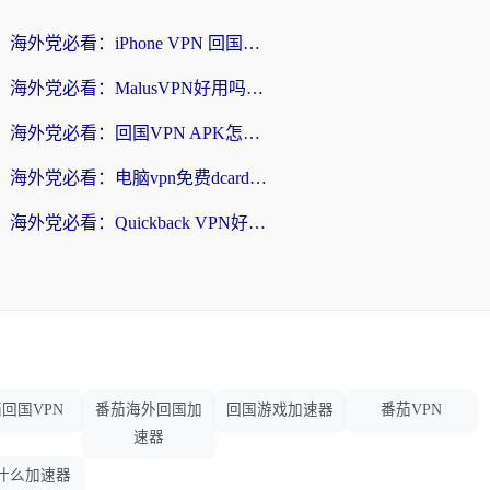
海外党必看：iPhone VPN 回国怎么选？一篇搞定无缝访问国内资源
海外党必看：MalusVPN好用吗？和畅游VPN对比哪个回国效果更好？附穿梭飞鱼神龟真实体验
海外党必看：回国VPN APK怎么选？3步教你无缝刷国内剧玩国服
海外党必看：电脑vpn免费dcard真的靠谱吗？教你选对回国加速器无缝访问国内资源
海外党必看：Quickback VPN好用吗？和小黑牛VPN对比哪个回国效果更好？附真实体验+避坑指南
回国VPN
番茄海外回国加
回国游戏加速器
番茄VPN
速器
什么加速器