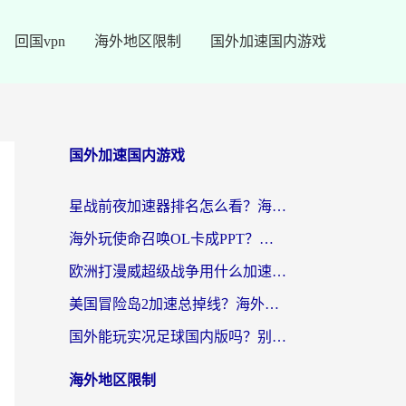
回国vpn
海外地区限制
国外加速国内游戏
国外加速国内游戏
星战前夜加速器排名怎么看？海外玩家国服游戏畅玩终极指南（附欧洲玩跑跑我的起源解决方案）
海外玩使命召唤OL卡成PPT？苹果用户必看：使命召唤OL国外加速器下载苹果版指南
欧洲打漫威超级战争用什么加速器？3个海外游戏卡顿问题一次解决（附实测推荐）
美国冒险岛2加速总掉线？海外玩家必看的国服游戏加速器选择指南
国外能玩实况足球国内版吗？别再卡成PPT！海外党国服游戏加速全攻略
海外地区限制