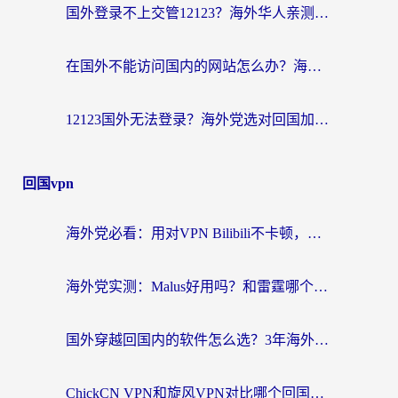
国外登录不上交管12123？海外华人亲测有效的回国加速器选择指南
在国外不能访问国内的网站怎么办？海外党必看的无缝回国上网指南
12123国外无法登录？海外党选对回国加速器，轻松解决国内资源访问难题
回国vpn
海外党必看：用对VPN Bilibili不卡顿，英国玩国内游戏也丝滑——2026回国加速器选择指南
海外党实测：Malus好用吗？和雷霆哪个好？+ 3款热门加速器深度对比
国外穿越回国内的软件怎么选？3年海外党亲测实用指南，告别地域限制
ChickCN VPN和旋风VPN对比哪个回国效果更好？海外党实测回国内网神器指南