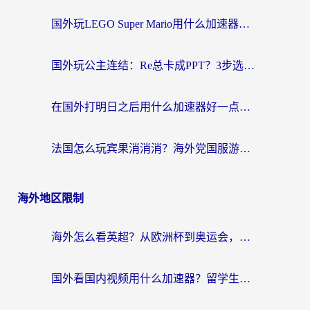
国外玩LEGO Super Mario用什么加速器？2026海外玩家亲测有效指南
国外玩公主连结：Re总卡成PPT？3步选对加速器，畅玩国服无压力
在国外打明日之后用什么加速器好一点？海外玩家亲测有效的国服游戏加速指南
法国怎么玩宾果消消消？海外党国服游戏加速器终极指南（附漫威召唤与合成解决办法）
海外地区限制
海外怎么看英超？从欧洲杯到奥运会，一份让你不卡壳的中文解说观看指南
国外看国内视频用什么加速器？留学生和海外华人的实用指南