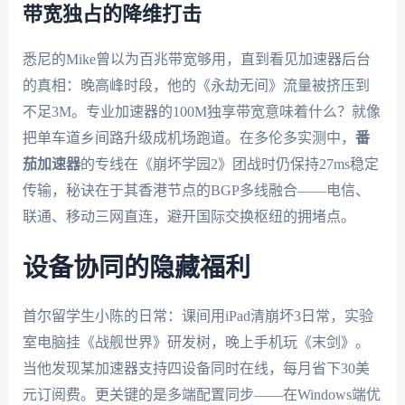
带宽独占的降维打击
悉尼的Mike曾以为百兆带宽够用，直到看见加速器后台
的真相：晚高峰时段，他的《永劫无间》流量被挤压到
不足3M。专业加速器的100M独享带宽意味着什么？就像
把单车道乡间路升级成机场跑道。在多伦多实测中，
番
茄加速器
的专线在《崩坏学园2》团战时仍保持27ms稳定
传输，秘诀在于其香港节点的BGP多线融合——电信、
联通、移动三网直连，避开国际交换枢纽的拥堵点。
设备协同的隐藏福利
首尔留学生小陈的日常：课间用iPad清崩坏3日常，实验
室电脑挂《战舰世界》研发树，晚上手机玩《末剑》。
当他发现某加速器支持四设备同时在线，每月省下30美
元订阅费。更关键的是多端配置同步——在Windows端优