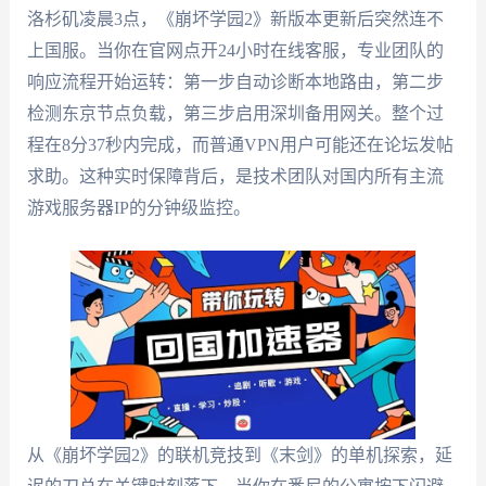
洛杉矶凌晨3点，《崩坏学园2》新版本更新后突然连不
上国服。当你在官网点开24小时在线客服，专业团队的
响应流程开始运转：第一步自动诊断本地路由，第二步
检测东京节点负载，第三步启用深圳备用网关。整个过
程在8分37秒内完成，而普通VPN用户可能还在论坛发帖
求助。这种实时保障背后，是技术团队对国内所有主流
游戏服务器IP的分钟级监控。
从《崩坏学园2》的联机竞技到《末剑》的单机探索，延