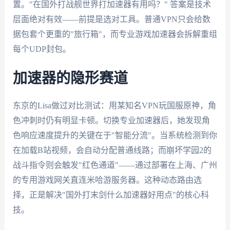
置。"在国外打战舰世界打加速器有用吗？" 答案是技术
层面绝对有效——前提是选对工具。普通VPN只会给数
据包套个更重的"旅行箱"，而专业游戏加速器会拆解重组
每个UDP封包。
加速器的隐形赛道
东京的Lisa做过对比测试：用某知名VPN玩国服原神，角
色冲刺时仍有明显卡顿。切换专业加速器后，她发现角
色响应速度提升的关键在于"智能分流"。当系统检测到你
在加载B站视频，会自动分配普通线路；而崩坏学园2的
战斗指令则会触发"红色通道"——通过部署在上海、广州
的专用游戏网关直连米哈游服务器。这种动态路由选
择，正是解决"国外打末剑什么加速器好用点"的核心科
技。