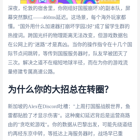
深夜，伦敦的宿舍里，你刚组好国服崩坏3的副本队，屏
幕突然飘红——460ms延迟。这场景，每个海外玩家都
懂。"国外用什么加速器打崩坏学园2好"成了留学生群的
热搜词。跨国光纤的物理距离无法改变，但游戏数据包
在公网上的"迷路"才是真凶。当你的操作指令在十几个国
际节点间跳转，等传到国服服务器时，队友早被团灭了
三次。解决之道不在缩短地球半径，而在为你的游戏流
量修建专属高速公路。
为什么你的大招总在转圈？
新加坡的Alex在Discord吐槽："上周打国服战舰世界，鱼
雷都贴脸了才显示伤害"。这种魔幻延迟背后是运营商路
由的"贪吃蛇游戏"。你的数据从巴黎出发，可能先绕道纽
约再经东京中转，等抵达上海服务器时，战场早已重