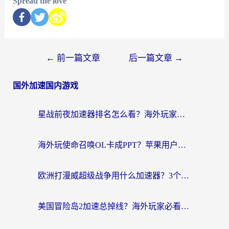
Spread the love
←
前一篇文章
后一篇文章
→
国外加速国内游戏
星战前夜加速器排名怎么看？海外玩家国服游戏畅玩终极指南（附欧洲玩跑跑我的起源解决方案）
海外玩使命召唤OL卡成PPT？苹果用户必看：使命召唤OL国外加速器下载苹果版指南
欧洲打漫威超级战争用什么加速器？3个海外游戏卡顿问题一次解决（附实测推荐）
美国冒险岛2加速总掉线？海外玩家必看的国服游戏加速器选择指南