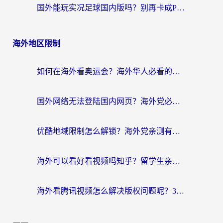
国外能玩实况足球国内版吗？别再卡成PPT！海外党国服游戏加速全攻略
海外地区限制
如何在海外看奥运会？海外华人必看的体育赛事直播终极指南
国外网络无法登陆国内网页？海外党必看：选对回国加速器实现无缝访问
优酷地域限制怎么解锁？海外党亲测有效的追剧自由指南
海外可以看好看视频吗知乎？留学生亲测有效的回国追剧解决方案
海外看腾讯视频怎么解决版权问题呢？3步让你轻松解锁国内影视自由