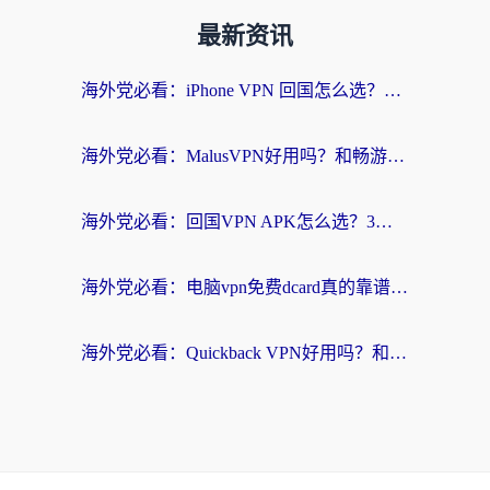
最新资讯
海外党必看：iPhone VPN 回国怎么选？一篇搞定无缝访问国内资源
海外党必看：MalusVPN好用吗？和畅游VPN对比哪个回国效果更好？附穿梭飞鱼神龟真实体验
海外党必看：回国VPN APK怎么选？3步教你无缝刷国内剧玩国服
海外党必看：电脑vpn免费dcard真的靠谱吗？教你选对回国加速器无缝访问国内资源
海外党必看：Quickback VPN好用吗？和小黑牛VPN对比哪个回国效果更好？附真实体验+避坑指南