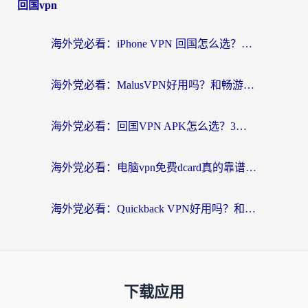
回国vpn
海外党必看：iPhone VPN 回国怎么选？一篇搞定无缝访问国内资源
海外党必看：MalusVPN好用吗？和畅游VPN对比哪个回国效果更好？附穿梭飞鱼神龟真实体验
海外党必看：回国VPN APK怎么选？3步教你无缝刷国内剧玩国服
海外党必看：电脑vpn免费dcard真的靠谱吗？教你选对回国加速器无缝访问国内资源
海外党必看：Quickback VPN好用吗？和小黑牛VPN对比哪个回国效果更好？附真实体验+避坑指南
下载应用