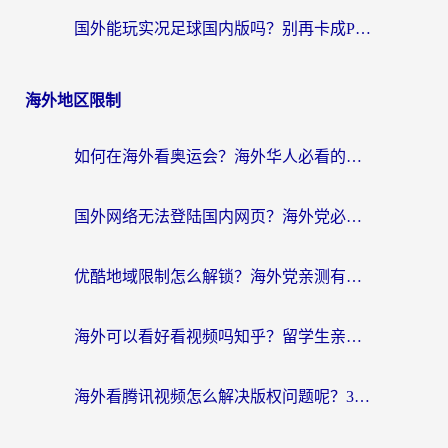
国外能玩实况足球国内版吗？别再卡成PPT！海外党国服游戏加速全攻略
海外地区限制
如何在海外看奥运会？海外华人必看的体育赛事直播终极指南
国外网络无法登陆国内网页？海外党必看：选对回国加速器实现无缝访问
优酷地域限制怎么解锁？海外党亲测有效的追剧自由指南
海外可以看好看视频吗知乎？留学生亲测有效的回国追剧解决方案
海外看腾讯视频怎么解决版权问题呢？3步让你轻松解锁国内影视自由