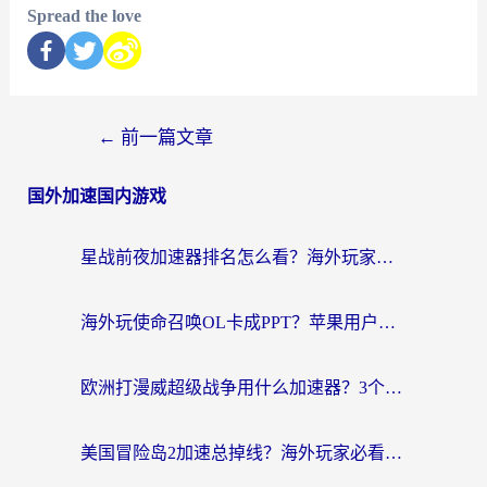
Spread the love
←
前一篇文章
国外加速国内游戏
星战前夜加速器排名怎么看？海外玩家国服游戏畅玩终极指南（附欧洲玩跑跑我的起源解决方案）
海外玩使命召唤OL卡成PPT？苹果用户必看：使命召唤OL国外加速器下载苹果版指南
欧洲打漫威超级战争用什么加速器？3个海外游戏卡顿问题一次解决（附实测推荐）
美国冒险岛2加速总掉线？海外玩家必看的国服游戏加速器选择指南