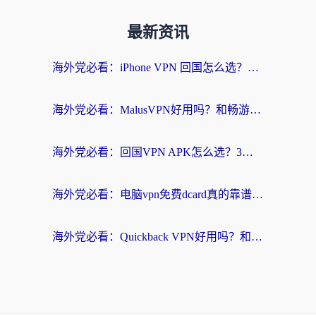
最新资讯
海外党必看：iPhone VPN 回国怎么选？一篇搞定无缝访问国内资源
海外党必看：MalusVPN好用吗？和畅游VPN对比哪个回国效果更好？附穿梭飞鱼神龟真实体验
海外党必看：回国VPN APK怎么选？3步教你无缝刷国内剧玩国服
海外党必看：电脑vpn免费dcard真的靠谱吗？教你选对回国加速器无缝访问国内资源
海外党必看：Quickback VPN好用吗？和小黑牛VPN对比哪个回国效果更好？附真实体验+避坑指南