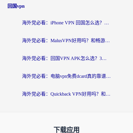
回国vpn
海外党必看：iPhone VPN 回国怎么选？一篇搞定无缝访问国内资源
海外党必看：MalusVPN好用吗？和畅游VPN对比哪个回国效果更好？附穿梭飞鱼神龟真实体验
海外党必看：回国VPN APK怎么选？3步教你无缝刷国内剧玩国服
海外党必看：电脑vpn免费dcard真的靠谱吗？教你选对回国加速器无缝访问国内资源
海外党必看：Quickback VPN好用吗？和小黑牛VPN对比哪个回国效果更好？附真实体验+避坑指南
下载应用