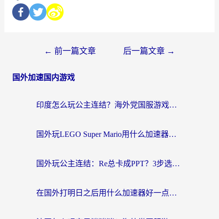
←
前一篇文章
后一篇文章
→
国外加速国内游戏
印度怎么玩公主连结？海外党国服游戏加速终极指南（附仙境传说RO重生细胞优化技巧）
国外玩LEGO Super Mario用什么加速器？2026海外玩家亲测有效指南
国外玩公主连结：Re总卡成PPT？3步选对加速器，畅玩国服无压力
在国外打明日之后用什么加速器好一点？海外玩家亲测有效的国服游戏加速指南