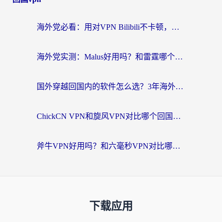
海外党必看：用对VPN Bilibili不卡顿，英国玩国内游戏也丝滑——2026回国加速器选择指南
海外党实测：Malus好用吗？和雷霆哪个好？+ 3款热门加速器深度对比
国外穿越回国内的软件怎么选？3年海外党亲测实用指南，告别地域限制
ChickCN VPN和旋风VPN对比哪个回国效果更好？海外党实测回国内网神器指南
斧牛VPN好用吗？和六毫秒VPN对比哪个回国效果更好？海外党亲测实用指南
下载应用