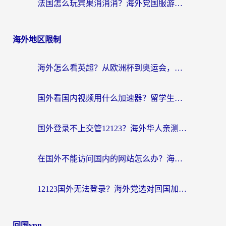
法国怎么玩宾果消消消？海外党国服游戏加速器终极指南（附漫威召唤与合成解决办法）
海外地区限制
海外怎么看英超？从欧洲杯到奥运会，一份让你不卡壳的中文解说观看指南
国外看国内视频用什么加速器？留学生和海外华人的实用指南
国外登录不上交管12123？海外华人亲测有效的回国加速器选择指南
在国外不能访问国内的网站怎么办？海外党必看的无缝回国上网指南
12123国外无法登录？海外党选对回国加速器，轻松解决国内资源访问难题
回国vpn