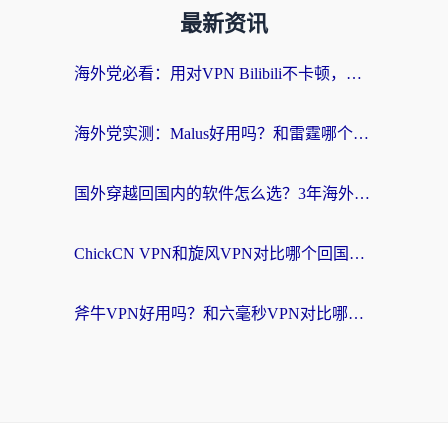
最新资讯
海外党必看：用对VPN Bilibili不卡顿，英国玩国内游戏也丝滑——2026回国加速器选择指南
海外党实测：Malus好用吗？和雷霆哪个好？+ 3款热门加速器深度对比
国外穿越回国内的软件怎么选？3年海外党亲测实用指南，告别地域限制
ChickCN VPN和旋风VPN对比哪个回国效果更好？海外党实测回国内网神器指南
斧牛VPN好用吗？和六毫秒VPN对比哪个回国效果更好？海外党亲测实用指南