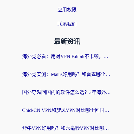
应用权限
联系我们
最新资讯
海外党必看：用对VPN Bilibili不卡顿，英国玩国内游戏也丝滑——2026回国加速器选择指南
海外党实测：Malus好用吗？和雷霆哪个好？+ 3款热门加速器深度对比
国外穿越回国内的软件怎么选？3年海外党亲测实用指南，告别地域限制
ChickCN VPN和旋风VPN对比哪个回国效果更好？海外党实测回国内网神器指南
斧牛VPN好用吗？和六毫秒VPN对比哪个回国效果更好？海外党亲测实用指南