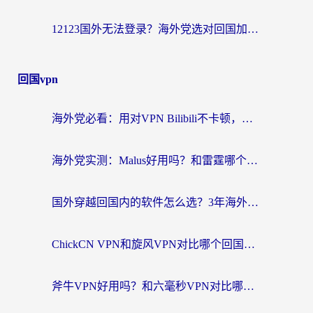
12123国外无法登录？海外党选对回国加速器，轻松解决国内资源访问难题
回国vpn
海外党必看：用对VPN Bilibili不卡顿，英国玩国内游戏也丝滑——2026回国加速器选择指南
海外党实测：Malus好用吗？和雷霆哪个好？+ 3款热门加速器深度对比
国外穿越回国内的软件怎么选？3年海外党亲测实用指南，告别地域限制
ChickCN VPN和旋风VPN对比哪个回国效果更好？海外党实测回国内网神器指南
斧牛VPN好用吗？和六毫秒VPN对比哪个回国效果更好？海外党亲测实用指南