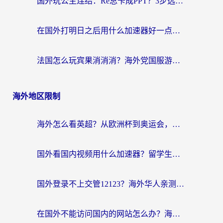
国外玩公主连结：Re总卡成PPT？3步选对加速器，畅玩国服无压力
在国外打明日之后用什么加速器好一点？海外玩家亲测有效的国服游戏加速指南
法国怎么玩宾果消消消？海外党国服游戏加速器终极指南（附漫威召唤与合成解决办法）
海外地区限制
海外怎么看英超？从欧洲杯到奥运会，一份让你不卡壳的中文解说观看指南
国外看国内视频用什么加速器？留学生和海外华人的实用指南
国外登录不上交管12123？海外华人亲测有效的回国加速器选择指南
在国外不能访问国内的网站怎么办？海外党必看的无缝回国上网指南