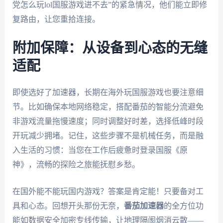
党怎么玩lol国服游戏进不去”的紧急情况，他们能立即修
复路由，让您重拾连接。
附加保障：从设备到心态的无缝
适配
即使选好了加速器，长期在海外玩国服游戏也要注意细
节。比如确保本地网络稳定，搭配番茄的智能分流避免
非游戏流量拖慢速度；同时调整好时差，选择低峰时段
开玩减少拥堵。记住，这些步骤不是机械任务，而是融
入生活的习惯：当您在工作后疲惫时登录国服《原
神》，流畅的探险之旅能抚慰乡愁。
在国外能不能玩国内游戏？答案是肯定能！只要备对工
具和心态。回想开头那份无奈，
番茄加速器
的全方位功
能如数据安全加密专线传输，让地理隔阂烟消云散——