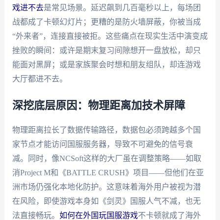
戏进不去
是常见场景。延迟飙到几百毫秒以上，每场团
战都成了卡顿幻灯片；更糟的是防火墙屏蔽，你被当成
“外来者”，连接直接被拒。这些痛点在现实生活中演变成
挫败的瞬间：或许是期末复习间隙想开一盘放松，却只
能面对黑屏；或是家族聚会时想和朋友组队，却连游戏
大厅都进不去。
深挖底层原因：物理距离加技术屏障
物理距离拉长了数据传输路径，数据包必须跨越多个国
家节点才能访问国服服务器，导致不可避免的信号衰
减。同时，像NCSoft这样的大厂虽在调整策略——如取
消Project M和《BATTLE CRUSH》项目——但他们在亚
洲市场仍强化本地化防护。这意味着海外用户被视为潜
在风险，即使游戏本身如《剑灵》国服人气不减，也无
法直接畅玩。
如何在外国玩国服游戏
不卡顿就成了海外