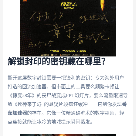
解锁封印的密钥藏在哪里？
撕开这层数字封锁需要一把锋利的密钥：专为海外用户
打造的回流加速器。但市面上的工具要么频繁卡顿让
《惊变28年》的丧尸战变成PPT幻灯片，要么流量限速导
致《死神来了6》的悬疑片段疯狂缓冲——直到你发现
番
茄加速器
的存在。它像一位精通破壁术的数字巫师，轻
点连接就能让冰冷的地域提示瞬间蒸发。