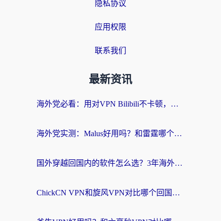
隐私协议
应用权限
联系我们
最新资讯
海外党必看：用对VPN Bilibili不卡顿，英国玩国内游戏也丝滑——2026回国加速器选择指南
海外党实测：Malus好用吗？和雷霆哪个好？+ 3款热门加速器深度对比
国外穿越回国内的软件怎么选？3年海外党亲测实用指南，告别地域限制
ChickCN VPN和旋风VPN对比哪个回国效果更好？海外党实测回国内网神器指南