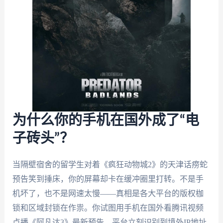
为什么你的手机在国外成了“电
子砖头”？
当隔壁宿舍的留学生对着《疯狂动物城2》的天津话痨蛇
预告笑到捶床，你的屏幕却卡在缓冲圈里打转。不是手
机坏了，也不是网速太慢——真相是各大平台的版权枷
锁和区域封锁在作祟。你试图用手机在国外看腾讯视频
点播《阿凡达3》最新预告，平台立刻识别到境外IP地址