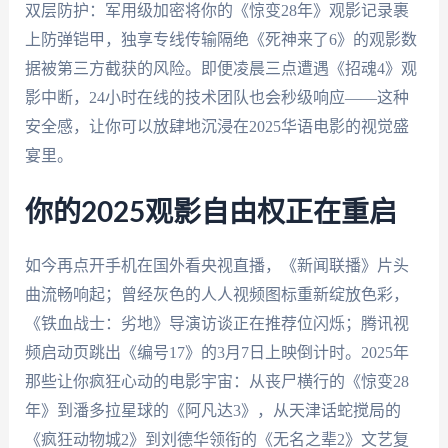
双层防护：军用级加密将你的《惊变28年》观影记录裹
上防弹铠甲，独享专线传输隔绝《死神来了6》的观影数
据被第三方截获的风险。即便凌晨三点遭遇《招魂4》观
影中断，24小时在线的技术团队也会秒级响应——这种
安全感，让你可以放肆地沉浸在2025华语电影的视觉盛
宴里。
你的2025观影自由权正在重启
如今再点开手机在国外看央视直播，《新闻联播》片头
曲流畅响起；曾经灰色的人人视频图标重新绽放色彩，
《铁血战士：劣地》导演访谈正在推荐位闪烁；腾讯视
频启动页跳出《编号17》的3月7日上映倒计时。2025年
那些让你疯狂心动的电影宇宙：从丧尸横行的《惊变28
年》到潘多拉星球的《阿凡达3》，从天津话蛇搅局的
《疯狂动物城2》到刘德华领衔的《无名之辈2》文艺复