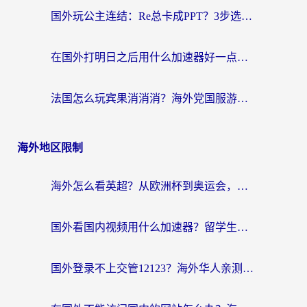
国外玩公主连结：Re总卡成PPT？3步选对加速器，畅玩国服无压力
在国外打明日之后用什么加速器好一点？海外玩家亲测有效的国服游戏加速指南
法国怎么玩宾果消消消？海外党国服游戏加速器终极指南（附漫威召唤与合成解决办法）
海外地区限制
海外怎么看英超？从欧洲杯到奥运会，一份让你不卡壳的中文解说观看指南
国外看国内视频用什么加速器？留学生和海外华人的实用指南
国外登录不上交管12123？海外华人亲测有效的回国加速器选择指南