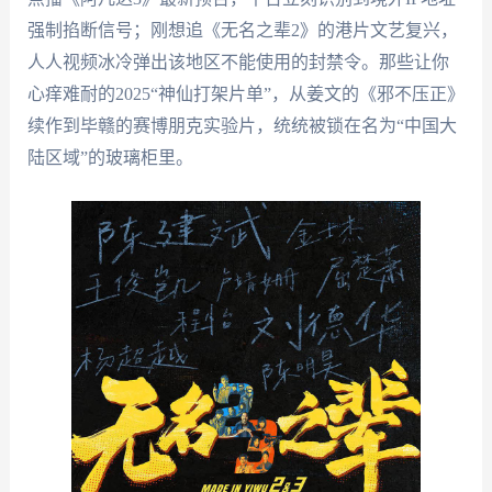
强制掐断信号；刚想追《无名之辈2》的港片文艺复兴，
人人视频冰冷弹出该地区不能使用的封禁令。那些让你
心痒难耐的2025“神仙打架片单”，从姜文的《邪不压正》
续作到毕赣的赛博朋克实验片，统统被锁在名为“中国大
陆区域”的玻璃柜里。