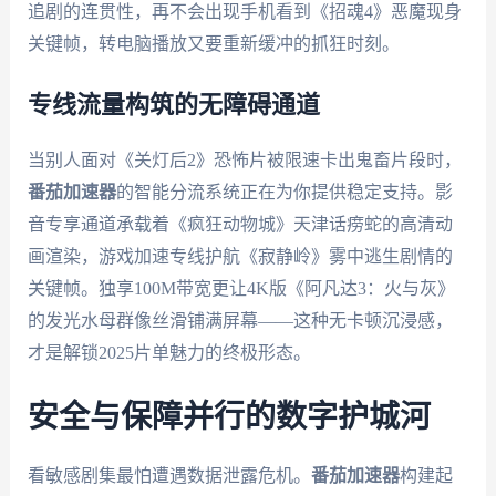
追剧的连贯性，再不会出现手机看到《招魂4》恶魔现身
关键帧，转电脑播放又要重新缓冲的抓狂时刻。
专线流量构筑的无障碍通道
当别人面对《关灯后2》恐怖片被限速卡出鬼畜片段时，
番茄加速器
的智能分流系统正在为你提供稳定支持。影
音专享通道承载着《疯狂动物城》天津话痨蛇的高清动
画渲染，游戏加速专线护航《寂静岭》雾中逃生剧情的
关键帧。独享100M带宽更让4K版《阿凡达3：火与灰》
的发光水母群像丝滑铺满屏幕——这种无卡顿沉浸感，
才是解锁2025片单魅力的终极形态。
安全与保障并行的数字护城河
看敏感剧集最怕遭遇数据泄露危机。
番茄加速器
构建起