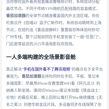
当你想在国外看央视直播追春晚倒计时，系统自动分配
最优节点。不同于传统VPN随机匹配线路的盲盒模式，
番茄加速器
的全球节点精准覆盖国内外主流区域。你在
伦敦点开《招魂4》温子仁新作时，系统自动跳转到上海
节点；在纽约追《重返寂静岭》重置版恐怖体验时秒切
广州专线。整个过程如同在手机里安装了一扇“任意门”，
门后是零延迟的2025华语电影狂欢现场。
一人多端构建的全场景影音舱
真正解决“
手机在国外看不了腾讯视频
”的痛点在于全平台
兼容力。
番茄加速器
支持你同时在手机、平板、笔记本
多端观影：早晨用iPhone在教室蹭WiFi看《阿凡达3》的
纳美人新坐骑，课间切Windows笔记本加载《铁血战士：
劣地》的幕后花絮，晚上回到公寓打开Mac继续播放《无
名之辈2》刘德华抢金店片段。多设备同步在线保障了你