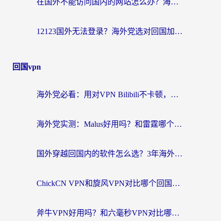
在国外不能访问国内的网站怎么办？海外党必看的无缝回国上网指南
12123国外无法登录？海外党选对回国加速器，轻松解决国内资源访问难题
回国vpn
海外党必看：用对VPN Bilibili不卡顿，英国玩国内游戏也丝滑——2026回国加速器选择指南
海外党实测：Malus好用吗？和雷霆哪个好？+ 3款热门加速器深度对比
国外穿越回国内的软件怎么选？3年海外党亲测实用指南，告别地域限制
ChickCN VPN和旋风VPN对比哪个回国效果更好？海外党实测回国内网神器指南
斧牛VPN好用吗？和六毫秒VPN对比哪个回国效果更好？海外党亲测实用指南