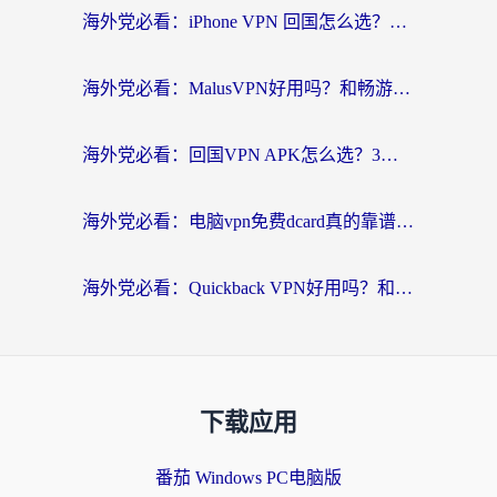
海外党必看：iPhone VPN 回国怎么选？一篇搞定无缝访问国内资源
海外党必看：MalusVPN好用吗？和畅游VPN对比哪个回国效果更好？附穿梭飞鱼神龟真实体验
海外党必看：回国VPN APK怎么选？3步教你无缝刷国内剧玩国服
海外党必看：电脑vpn免费dcard真的靠谱吗？教你选对回国加速器无缝访问国内资源
海外党必看：Quickback VPN好用吗？和小黑牛VPN对比哪个回国效果更好？附真实体验+避坑指南
下载应用
番茄 Windows PC电脑版