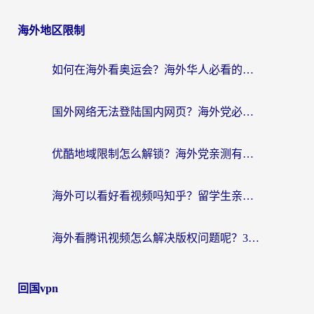
海外地区限制
如何在海外看奥运会？海外华人必看的体育赛事直播终极指南
国外网络无法登陆国内网页？海外党必看：选对回国加速器实现无缝访问
优酷地域限制怎么解锁？海外党亲测有效的追剧自由指南
海外可以看好看视频吗知乎？留学生亲测有效的回国追剧解决方案
海外看腾讯视频怎么解决版权问题呢？3步让你轻松解锁国内影视自由
回国vpn