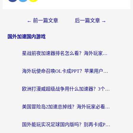
←
前一篇文章
后一篇文章
→
国外加速国内游戏
星战前夜加速器排名怎么看？海外玩家国服游戏畅玩终极指南（附欧洲玩跑跑我的起源解决方案）
海外玩使命召唤OL卡成PPT？苹果用户必看：使命召唤OL国外加速器下载苹果版指南
欧洲打漫威超级战争用什么加速器？3个海外游戏卡顿问题一次解决（附实测推荐）
美国冒险岛2加速总掉线？海外玩家必看的国服游戏加速器选择指南
国外能玩实况足球国内版吗？别再卡成PPT！海外党国服游戏加速全攻略