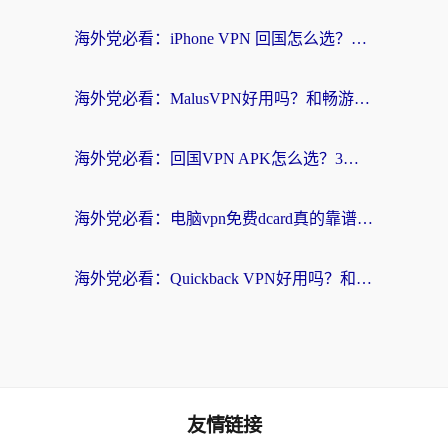
海外党必看：iPhone VPN 回国怎么选？一篇搞定无缝访问国内资源
海外党必看：MalusVPN好用吗？和畅游VPN对比哪个回国效果更好？附穿梭飞鱼神龟真实体验
海外党必看：回国VPN APK怎么选？3步教你无缝刷国内剧玩国服
海外党必看：电脑vpn免费dcard真的靠谱吗？教你选对回国加速器无缝访问国内资源
海外党必看：Quickback VPN好用吗？和小黑牛VPN对比哪个回国效果更好？附真实体验+避坑指南
友情链接