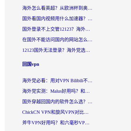
海外怎么看英超？从欧洲杯到奥运会，一份让你不卡壳的中文解说观看指南
国外看国内视频用什么加速器？留学生和海外华人的实用指南
国外登录不上交管12123？海外华人亲测有效的回国加速器选择指南
在国外不能访问国内的网站怎么办？海外党必看的无缝回国上网指南
12123国外无法登录？海外党选对回国加速器，轻松解决国内资源访问难题
回国vpn
海外党必看：用对VPN Bilibili不卡顿，英国玩国内游戏也丝滑——2026回国加速器选择指南
海外党实测：Malus好用吗？和雷霆哪个好？+ 3款热门加速器深度对比
国外穿越回国内的软件怎么选？3年海外党亲测实用指南，告别地域限制
ChickCN VPN和旋风VPN对比哪个回国效果更好？海外党实测回国内网神器指南
斧牛VPN好用吗？和六毫秒VPN对比哪个回国效果更好？海外党亲测实用指南