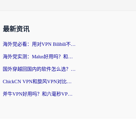
最新资讯
海外党必看：用对VPN Bilibili不卡顿，英国玩国内游戏也丝滑——2026回国加速器选择指南
海外党实测：Malus好用吗？和雷霆哪个好？+ 3款热门加速器深度对比
国外穿越回国内的软件怎么选？3年海外党亲测实用指南，告别地域限制
ChickCN VPN和旋风VPN对比哪个回国效果更好？海外党实测回国内网神器指南
斧牛VPN好用吗？和六毫秒VPN对比哪个回国效果更好？海外党亲测实用指南