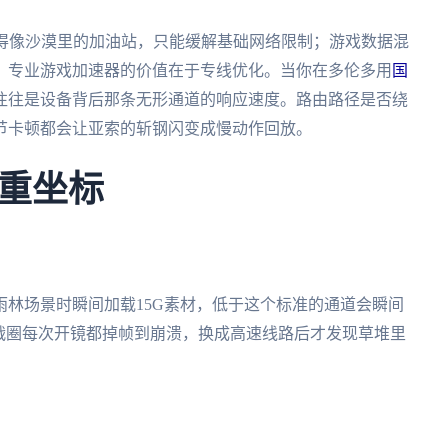
少得像沙漠里的加油站，只能缓解基础网络限制；游戏数据混
。专业游戏加速器的价值在于专线优化。当你在多伦多用
国
往往是设备背后那条无形通道的响应速度。路由路径是否绕
节卡顿都会让亚索的斩钢闪变成慢动作回放。
重坐标
林场景时瞬间加载15G素材，低于这个标准的通道会瞬间
战圈每次开镜都掉帧到崩溃，换成高速线路后才发现草堆里