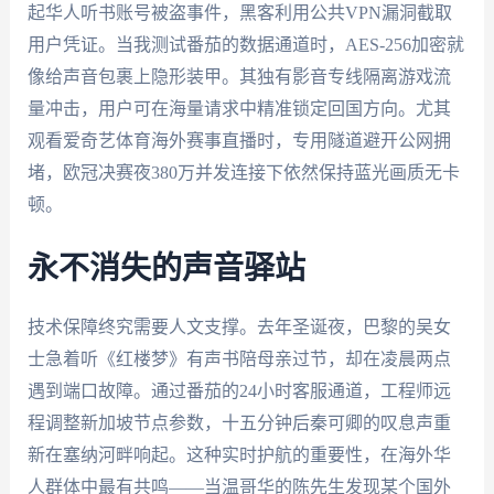
起华人听书账号被盗事件，黑客利用公共VPN漏洞截取
用户凭证。当我测试番茄的数据通道时，AES-256加密就
像给声音包裹上隐形装甲。其独有影音专线隔离游戏流
量冲击，用户可在海量请求中精准锁定回国方向。尤其
观看爱奇艺体育海外赛事直播时，专用隧道避开公网拥
堵，欧冠决赛夜380万并发连接下依然保持蓝光画质无卡
顿。
永不消失的声音驿站
技术保障终究需要人文支撑。去年圣诞夜，巴黎的吴女
士急着听《红楼梦》有声书陪母亲过节，却在凌晨两点
遇到端口故障。通过番茄的24小时客服通道，工程师远
程调整新加坡节点参数，十五分钟后秦可卿的叹息声重
新在塞纳河畔响起。这种实时护航的重要性，在海外华
人群体中最有共鸣——当温哥华的陈先生发现某个国外