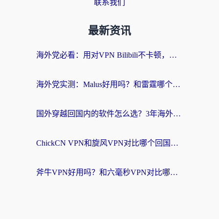
联系我们
最新资讯
海外党必看：用对VPN Bilibili不卡顿，英国玩国内游戏也丝滑——2026回国加速器选择指南
海外党实测：Malus好用吗？和雷霆哪个好？+ 3款热门加速器深度对比
国外穿越回国内的软件怎么选？3年海外党亲测实用指南，告别地域限制
ChickCN VPN和旋风VPN对比哪个回国效果更好？海外党实测回国内网神器指南
斧牛VPN好用吗？和六毫秒VPN对比哪个回国效果更好？海外党亲测实用指南