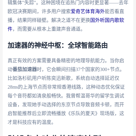
辑集体"失踪"。这种困境在追热门内容时更显著——去年
欧冠决赛期间，许多用户搜索
爱奇艺体育海外
能否看直
播，结果同样碰壁。解决之道不在更换
国外听国内歌软
件
，而需要从根本上重建声音通道。
加速器的神经中枢：全球智能路由
真正有效的方案需要具备精密的地理导航能力。当你启
动
番茄加速器
时，它会瞬间扫描37个国家的300+节点。
比如洛杉矶用户听陈奕迅新歌，系统自动选择延迟仅
28ms的上海节点而非常规香港线路，这种动态优化保证
每个音符都如清泉般畅快。我曾帮温哥华的留学生调试
设备，发现她手动选择的东京节点导致音频卡顿，而开
启智能推荐后立即流畅播放《乐队的夏天》现场版，这
才是科技应有的温度。