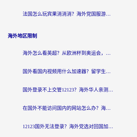
法国怎么玩宾果消消消？海外党国服游戏加速器终极指南（附漫威召唤与合成解决办法）
海外地区限制
海外怎么看英超？从欧洲杯到奥运会，一份让你不卡壳的中文解说观看指南
国外看国内视频用什么加速器？留学生和海外华人的实用指南
国外登录不上交管12123？海外华人亲测有效的回国加速器选择指南
在国外不能访问国内的网站怎么办？海外党必看的无缝回国上网指南
12123国外无法登录？海外党选对回国加速器，轻松解决国内资源访问难题