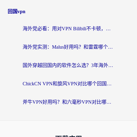
回国vpn
海外党必看：用对VPN Bilibili不卡顿，英国玩国内游戏也丝滑——2026回国加速器选择指南
海外党实测：Malus好用吗？和雷霆哪个好？+ 3款热门加速器深度对比
国外穿越回国内的软件怎么选？3年海外党亲测实用指南，告别地域限制
ChickCN VPN和旋风VPN对比哪个回国效果更好？海外党实测回国内网神器指南
斧牛VPN好用吗？和六毫秒VPN对比哪个回国效果更好？海外党亲测实用指南