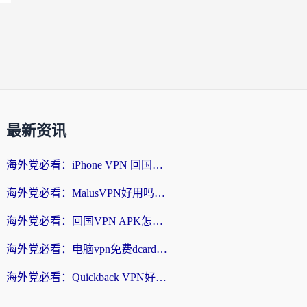
最新资讯
海外党必看：iPhone VPN 回国怎么选？一篇搞定无缝访问国内资源
海外党必看：MalusVPN好用吗？和畅游VPN对比哪个回国效果更好？附穿梭飞鱼神龟真实体验
海外党必看：回国VPN APK怎么选？3步教你无缝刷国内剧玩国服
海外党必看：电脑vpn免费dcard真的靠谱吗？教你选对回国加速器无缝访问国内资源
海外党必看：Quickback VPN好用吗？和小黑牛VPN对比哪个回国效果更好？附真实体验+避坑指南