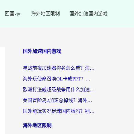
回国vpn
海外地区限制
国外加速国内游戏
国外加速国内游戏
星战前夜加速器排名怎么看？海外玩家国服游戏畅玩终极指南（附欧洲玩跑跑我的起源解决方案）
海外玩使命召唤OL卡成PPT？苹果用户必看：使命召唤OL国外加速器下载苹果版指南
欧洲打漫威超级战争用什么加速器？3个海外游戏卡顿问题一次解决（附实测推荐）
美国冒险岛2加速总掉线？海外玩家必看的国服游戏加速器选择指南
国外能玩实况足球国内版吗？别再卡成PPT！海外党国服游戏加速全攻略
海外地区限制