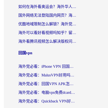
如何在海外看奥运会？海外华人必看的体育赛事直播终极指南
国外网络无法登陆国内网页？海外党必看：选对回国加速器实现无缝访问
优酷地域限制怎么解锁？海外党亲测有效的追剧自由指南
海外可以看好看视频吗知乎？留学生亲测有效的回国追剧解决方案
海外看腾讯视频怎么解决版权问题呢？3步让你轻松解锁国内影视自由
回国vpn
海外党必看：iPhone VPN 回国怎么选？一篇搞定无缝访问国内资源
海外党必看：MalusVPN好用吗？和畅游VPN对比哪个回国效果更好？附穿梭飞鱼神龟真实体验
海外党必看：回国VPN APK怎么选？3步教你无缝刷国内剧玩国服
海外党必看：电脑vpn免费dcard真的靠谱吗？教你选对回国加速器无缝访问国内资源
海外党必看：Quickback VPN好用吗？和小黑牛VPN对比哪个回国效果更好？附真实体验+避坑指南