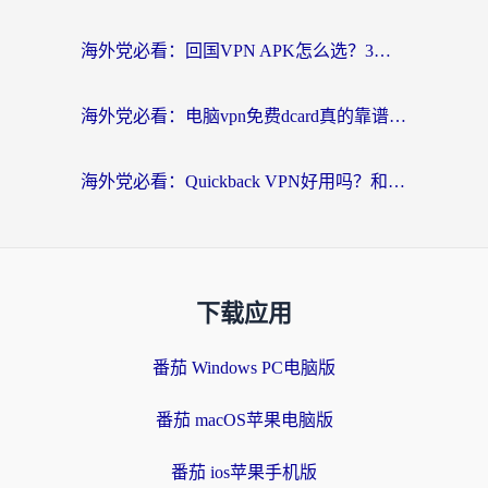
海外党必看：回国VPN APK怎么选？3步教你无缝刷国内剧玩国服
海外党必看：电脑vpn免费dcard真的靠谱吗？教你选对回国加速器无缝访问国内资源
海外党必看：Quickback VPN好用吗？和小黑牛VPN对比哪个回国效果更好？附真实体验+避坑指南
下载应用
番茄 Windows PC电脑版
番茄 macOS苹果电脑版
番茄 ios苹果手机版