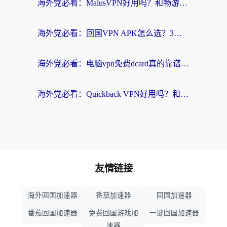
海外党必看：MalusVPN好用吗？和畅游VPN对比哪个回国效果更好？附穿梭飞鱼神龟真实体验
海外党必看：回国VPN APK怎么选？3步教你无缝刷国内剧玩国服
海外党必看：电脑vpn免费dcard真的靠谱吗？教你选对回国加速器无缝访问国内资源
海外党必看：Quickback VPN好用吗？和小黑牛VPN对比哪个回国效果更好？附真实体验+避坑指南
友情链接
海外回国加速器
番茄加速器
回国加速器
番茄回国加速器
免费回国游戏加
一键回国加速器
速器