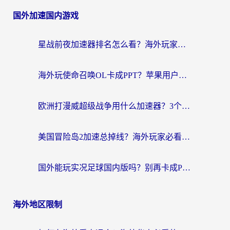
国外加速国内游戏
星战前夜加速器排名怎么看？海外玩家国服游戏畅玩终极指南（附欧洲玩跑跑我的起源解决方案）
海外玩使命召唤OL卡成PPT？苹果用户必看：使命召唤OL国外加速器下载苹果版指南
欧洲打漫威超级战争用什么加速器？3个海外游戏卡顿问题一次解决（附实测推荐）
美国冒险岛2加速总掉线？海外玩家必看的国服游戏加速器选择指南
国外能玩实况足球国内版吗？别再卡成PPT！海外党国服游戏加速全攻略
海外地区限制