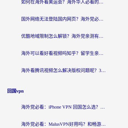
如何在海外看奥运会？海外华人必看的体育赛事直播终极指南
国外网络无法登陆国内网页？海外党必看：选对回国加速器实现无缝访问
优酷地域限制怎么解锁？海外党亲测有效的追剧自由指南
海外可以看好看视频吗知乎？留学生亲测有效的回国追剧解决方案
海外看腾讯视频怎么解决版权问题呢？3步让你轻松解锁国内影视自由
回国vpn
海外党必看：iPhone VPN 回国怎么选？一篇搞定无缝访问国内资源
海外党必看：MalusVPN好用吗？和畅游VPN对比哪个回国效果更好？附穿梭飞鱼神龟真实体验