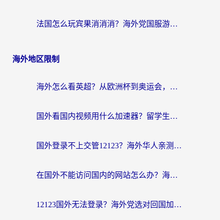
法国怎么玩宾果消消消？海外党国服游戏加速器终极指南（附漫威召唤与合成解决办法）
海外地区限制
海外怎么看英超？从欧洲杯到奥运会，一份让你不卡壳的中文解说观看指南
国外看国内视频用什么加速器？留学生和海外华人的实用指南
国外登录不上交管12123？海外华人亲测有效的回国加速器选择指南
在国外不能访问国内的网站怎么办？海外党必看的无缝回国上网指南
12123国外无法登录？海外党选对回国加速器，轻松解决国内资源访问难题