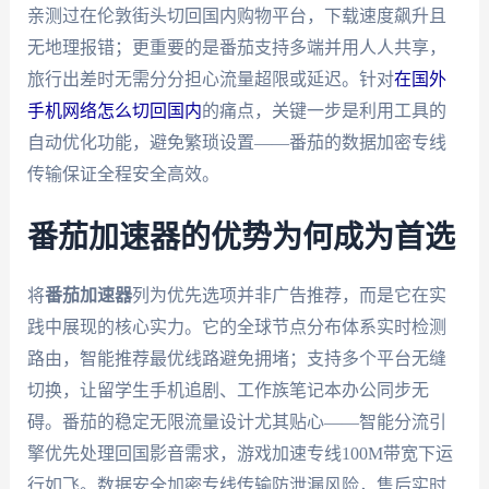
亲测过在伦敦街头切回国内购物平台，下载速度飙升且
无地理报错；更重要的是番茄支持多端并用人人共享，
旅行出差时无需分分担心流量超限或延迟。针对
在国外
手机网络怎么切回国内
的痛点，关键一步是利用工具的
自动优化功能，避免繁琐设置——番茄的数据加密专线
传输保证全程安全高效。
番茄加速器的优势为何成为首选
将
番茄加速器
列为优先选项并非广告推荐，而是它在实
践中展现的核心实力。它的全球节点分布体系实时检测
路由，智能推荐最优线路避免拥堵；支持多个平台无缝
切换，让留学生手机追剧、工作族笔记本办公同步无
碍。番茄的稳定无限流量设计尤其贴心——智能分流引
擎优先处理回国影音需求，游戏加速专线100M带宽下运
行如飞。数据安全加密专线传输防泄漏风险，售后实时