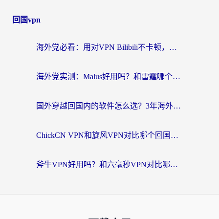
回国vpn
海外党必看：用对VPN Bilibili不卡顿，英国玩国内游戏也丝滑——2026回国加速器选择指南
海外党实测：Malus好用吗？和雷霆哪个好？+ 3款热门加速器深度对比
国外穿越回国内的软件怎么选？3年海外党亲测实用指南，告别地域限制
ChickCN VPN和旋风VPN对比哪个回国效果更好？海外党实测回国内网神器指南
斧牛VPN好用吗？和六毫秒VPN对比哪个回国效果更好？海外党亲测实用指南