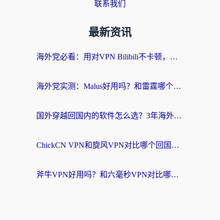
联系我们
最新资讯
海外党必看：用对VPN Bilibili不卡顿，英国玩国内游戏也丝滑——2026回国加速器选择指南
海外党实测：Malus好用吗？和雷霆哪个好？+ 3款热门加速器深度对比
国外穿越回国内的软件怎么选？3年海外党亲测实用指南，告别地域限制
ChickCN VPN和旋风VPN对比哪个回国效果更好？海外党实测回国内网神器指南
斧牛VPN好用吗？和六毫秒VPN对比哪个回国效果更好？海外党亲测实用指南