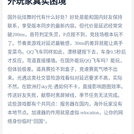
外玩家真实困境
国外玩炫舞时代有什么好处？好处是能和国内好友保持
联系，享受版本同步的最新内容。但代价是延迟经常突
破200ms，音符判定失灵，P点按不到，竞技场根本玩不
了。节奏类游戏对延迟最敏感，30ms的差异就能让高手
变菜鸟。QQ飞车同样如此，漂移键按下去，车身0.5秒后
才反应，弯道直接撞墙。在国外能玩QQ飞车吗？能玩，
但体验极差。道具赛捡不到盒子，竞速赛氮气喷不出
来。光遇这类社交冒险游戏看似对延迟要求不高，实际
不然。在欧洲打sky光·遇如何不卡，直接影响跑图效率。
传送好友失败，献祭时黑屏掉线，季节任务无法完成。
这些游戏都有个共同点：服务器在国内，海外玩家没有
本地节点。加速器的作用就是虚拟 relocation，让你的网
络身份临时"回国"。