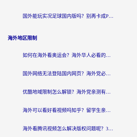
国外能玩实况足球国内版吗？别再卡成PPT！海外党国服游戏加速全攻略
海外地区限制
如何在海外看奥运会？海外华人必看的体育赛事直播终极指南
国外网络无法登陆国内网页？海外党必看：选对回国加速器实现无缝访问
优酷地域限制怎么解锁？海外党亲测有效的追剧自由指南
海外可以看好看视频吗知乎？留学生亲测有效的回国追剧解决方案
海外看腾讯视频怎么解决版权问题呢？3步让你轻松解锁国内影视自由