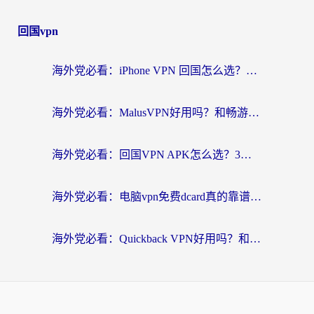
回国vpn
海外党必看：iPhone VPN 回国怎么选？一篇搞定无缝访问国内资源
海外党必看：MalusVPN好用吗？和畅游VPN对比哪个回国效果更好？附穿梭飞鱼神龟真实体验
海外党必看：回国VPN APK怎么选？3步教你无缝刷国内剧玩国服
海外党必看：电脑vpn免费dcard真的靠谱吗？教你选对回国加速器无缝访问国内资源
海外党必看：Quickback VPN好用吗？和小黑牛VPN对比哪个回国效果更好？附真实体验+避坑指南