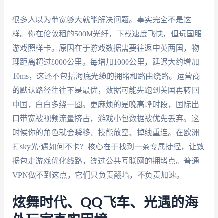
很多人以为带宽够大就能解决问题。事实完全不是这
样。你在伦敦租的500M光纤，下载速度飞快，但玩国服
游戏照样卡。原因在于游戏数据需要往返中英两国，物
理距离超过8000公里。每增加1000公里，延迟大约增加
10ms，这还不包括海底光缆的拥堵和路由绕路。运营商
的默认路径往往不是最优，数据可能先跑到美国再转回
中国，白白多绕一圈。更麻烦的是晚高峰时段，国际出
口带宽被视频流量挤占，游戏小包数据被优先丢弃。这
时候你的角色就会瞬移、技能放空、掉线重连。在欧洲
打sky光·遇如何不卡？核心在于找到一条专属捷径，让数
据包走游戏优化线路，绕过公共互联网的拥堵点。普通
VPN做不到这点，它们只负责翻墙，不负责加速。
炫舞时代、QQ飞车、光遇的海