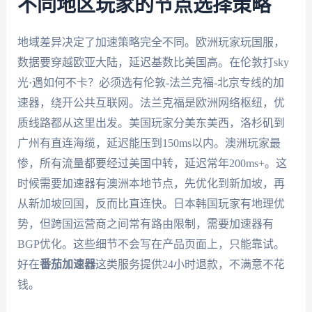
不同地区玩家的节点选择策略
地域差异决定了加速策略完全不同。欧洲玩家玩国服，
数据要穿越欧亚大陆，延迟基数比美国高。在伦敦打sky
光·遇如何不卡？必须选有伦敦-法兰克福-北京专线的加
速器，绕开公共互联网。法兰克福是欧洲网络枢纽，优
质线路都从这里出发。美国玩家分美东美西，洛杉矶到
广州有直连海缆，延迟能压到150ms以内。澳洲玩家最
惨，所有流量都要经过美国中转，延迟常年200ms+。这
时候需要加速器有澳洲本地节点，先优化到新加坡，再
从新加坡回国，反而比直连快。日本韩国玩家有地理优
势，但跨国运营商之间常有路由限制，需要加速器有
BGP优化。这些细节不会写在产品页面上，只能靠试。
好在
番茄加速器
这类服务提供24小时退款，不满意不花
钱。