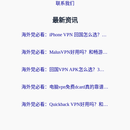
联系我们
最新资讯
海外党必看：iPhone VPN 回国怎么选？一篇搞定无缝访问国内资源
海外党必看：MalusVPN好用吗？和畅游VPN对比哪个回国效果更好？附穿梭飞鱼神龟真实体验
海外党必看：回国VPN APK怎么选？3步教你无缝刷国内剧玩国服
海外党必看：电脑vpn免费dcard真的靠谱吗？教你选对回国加速器无缝访问国内资源
海外党必看：Quickback VPN好用吗？和小黑牛VPN对比哪个回国效果更好？附真实体验+避坑指南