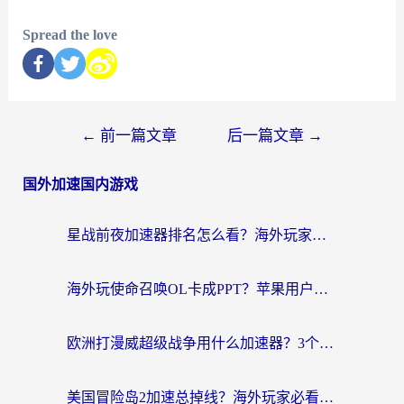
Spread the love
←
前一篇文章
后一篇文章
→
国外加速国内游戏
星战前夜加速器排名怎么看？海外玩家国服游戏畅玩终极指南（附欧洲玩跑跑我的起源解决方案）
海外玩使命召唤OL卡成PPT？苹果用户必看：使命召唤OL国外加速器下载苹果版指南
欧洲打漫威超级战争用什么加速器？3个海外游戏卡顿问题一次解决（附实测推荐）
美国冒险岛2加速总掉线？海外玩家必看的国服游戏加速器选择指南